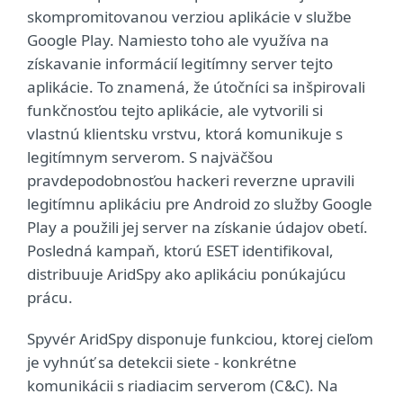
skompromitovanou verziou aplikácie v službe
Google Play. Namiesto toho ale využíva na
získavanie informácií legitímny server tejto
aplikácie. To znamená, že útočníci sa inšpirovali
funkčnosťou tejto aplikácie, ale vytvorili si
vlastnú klientsku vrstvu, ktorá komunikuje s
legitímnym serverom. S najväčšou
pravdepodobnosťou hackeri reverzne upravili
legitímnu aplikáciu pre Android zo služby Google
Play a použili jej server na získanie údajov obetí.
Posledná kampaň, ktorú ESET identifikoval,
distribuuje AridSpy ako aplikáciu ponúkajúcu
prácu.
Spyvér AridSpy disponuje funkciou, ktorej cieľom
je vyhnúť sa detekcii siete - konkrétne
komunikácii s riadiacim serverom (C&C). Na