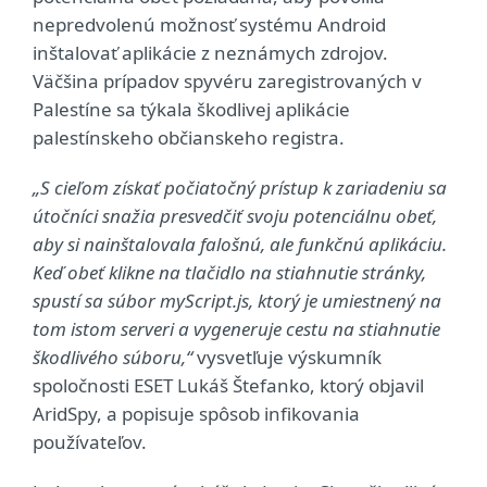
nepredvolenú možnosť systému Android
inštalovať aplikácie z neznámych zdrojov.
Väčšina prípadov spyvéru zaregistrovaných v
Palestíne sa týkala škodlivej aplikácie
palestínskeho občianskeho registra.
„S cieľom získať počiatočný prístup k zariadeniu sa
útočníci snažia presvedčiť svoju potenciálnu obeť,
aby si nainštalovala falošnú, ale funkčnú aplikáciu.
Keď obeť klikne na tlačidlo na stiahnutie stránky,
spustí sa súbor myScript.js, ktorý je umiestnený na
tom istom serveri a vygeneruje cestu na stiahnutie
škodlivého súboru,“
vysvetľuje výskumník
spoločnosti ESET Lukáš Štefanko, ktorý objavil
AridSpy, a popisuje spôsob infikovania
používateľov.