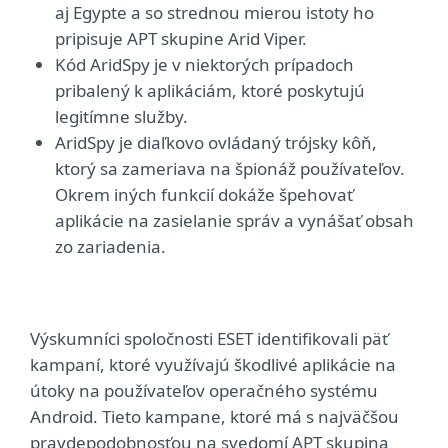
aj Egypte a so strednou mierou istoty ho
pripisuje APT skupine Arid Viper.
Kód AridSpy je v niektorých prípadoch
pribalený k aplikáciám, ktoré poskytujú
legitímne služby.
AridSpy je diaľkovo ovládaný trójsky kôň,
ktorý sa zameriava na špionáž používateľov.
Okrem iných funkcií dokáže špehovať
aplikácie na zasielanie správ a vynášať obsah
zo zariadenia.
Výskumníci spoločnosti ESET identifikovali päť
kampaní, ktoré využívajú škodlivé aplikácie na
útoky na používateľov operačného systému
Android. Tieto kampane, ktoré má s najväčšou
pravdepodobnosťou na svedomí APT skupina