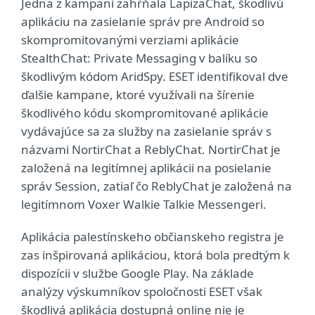
Jedna z kampaní zahŕňala LapizaChat, škodlivú
aplikáciu na zasielanie správ pre Android so
skompromitovanými verziami aplikácie
StealthChat: Private Messaging v balíku so
škodlivým kódom AridSpy. ESET identifikoval dve
ďalšie kampane, ktoré využívali na šírenie
škodlivého kódu skompromitované aplikácie
vydávajúce sa za služby na zasielanie správ s
názvami NortirChat a ReblyChat. NortirChat je
založená na legitímnej aplikácii na posielanie
správ Session, zatiaľ čo ReblyChat je založená na
legitímnom Voxer Walkie Talkie Messengeri.
Aplikácia palestínskeho občianskeho registra je
zas inšpirovaná aplikáciou, ktorá bola predtým k
dispozícii v službe Google Play. Na základe
analýzy výskumníkov spoločnosti ESET však
škodlivá aplikácia dostupná online nie je