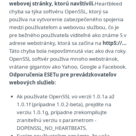
webovej stránky, ktorú navštívili.
Heartbleed
chyba sa týka softvéru OpenSSL, ktorý sa
používa na vytvorenie zabezpečeného spojenia
medzi používateľom a webovou službou, čo je
pre bežného používateľa viditeľné ako známe S v
adrese webstránky, ktorá sa začína na
httpS://...
Táto chyba bola nepovšimnutá viac ako dva roky.
OpenSSL softvér používa mnoho webstránok,
vrátane gigantov ako Yahoo, Google a Facebook.
Odporučenia ESETu pre prevádzkovateľov
webových služieb:
Ak používate OpenSSL vo verzii 1.0.1a až
1.0.1f (prípadne 1.0.2-beta), prejdite na
verziu 1.0.1g, prípadne zrekompilujte
zraniteľnú verziu s parametrom -
DOPENSSL_NO_HEARTBEATS.
Svojim používateľom oznámte, že vaša