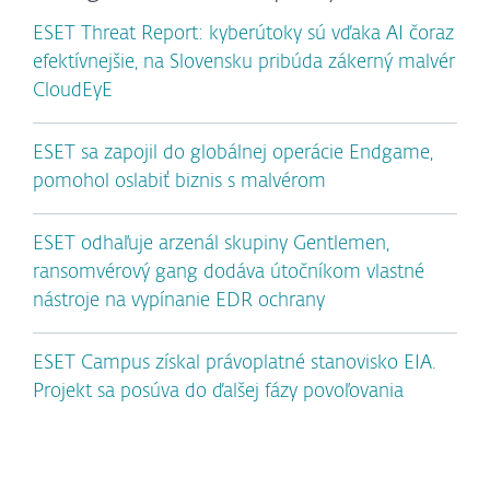
ESET Threat Report: kyberútoky sú vďaka AI čoraz
efektívnejšie, na Slovensku pribúda zákerný malvér
CloudEyE
ESET sa zapojil do globálnej operácie Endgame,
pomohol oslabiť biznis s malvérom
ESET odhaľuje arzenál skupiny Gentlemen,
ransomvérový gang dodáva útočníkom vlastné
nástroje na vypínanie EDR ochrany
ESET Campus získal právoplatné stanovisko EIA.
Projekt sa posúva do ďalšej fázy povoľovania