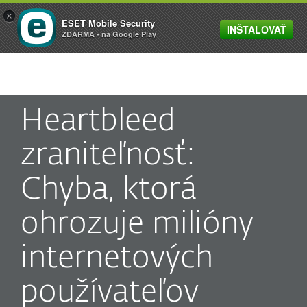
×
ESET Mobile Security
INŠTALOVAŤ
MENU
ZDARMA - na Google Play
Heartbleed
zraniteľnosť:
Chyba, ktorá
ohrozuje milióny
internetových
používateľov