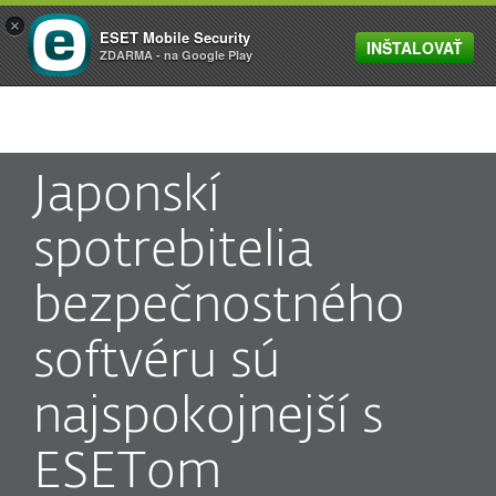
×
ESET Mobile Security
INŠTALOVAŤ
MENU
ZDARMA - na Google Play
Japonskí
spotrebitelia
bezpečnostného
softvéru sú
najspokojnejší s
ESETom