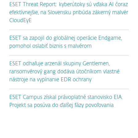
ESET Threat Report: kyberútoky sú vďaka AI čoraz
efektívnejšie, na Slovensku pribúda zákerný malvér
CloudEyE
ESET sa zapojil do globálnej operácie Endgame,
pomohol oslabiť biznis s malvérom
ESET odhaľuje arzenál skupiny Gentlemen,
ransomvérový gang dodáva útočníkom vlastné
nástroje na vypínanie EDR ochrany
ESET Campus získal právoplatné stanovisko EIA.
Projekt sa posúva do ďalšej fázy povoľovania