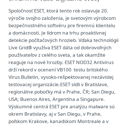
Spoločnosť ESET, ktorá tento rok oslavuje 20.
výročie svojho založenia, je svetovým výrobcom
bezpečnostného softvéru pre firemnú klientelu
a domácnosti. Je lídrom na trhu proaktívnej
detekcie počítačových hrozieb. Vďaka technológii
Live Grid® využíva ESET dáta od dobrovoľných
používateľov z celého sveta, a tak okamžite
reaguje na nové hrozby. ESET NOD32 Antivirus
drží rekord v ocenení VB100 testu britského
Virus Bulletin, vysoko-rešpektovanej nezávislej
testovacej organizácie.ESET sídli v Bratislave,
regionálne pobočky má v Prahe, ČR; San Diegu,
USA; Buenos Aires, Argentína a Singapure.
Výskumné centrá ESET pre analýzu malware sú
okrem Bratislavy, aj v San Diegu, v Prahe,
poľskom Krakove, kanadskom Montreale a v