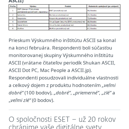
ASCII)
Prieskum Výskumného inštitútu ASCII sa konal
na konci februára. Respondenti boli súčasťou
monitorovanej skupiny Výskumného inštitútu
ASCII (vrátane čitateľov periodík Shukan ASCII,
ASCII Dot PC, Mac People a ASCII.jp).
Respondenti posudzovali individuálne vlastnosti
a celkový dojem z produktu hodnotením
„veľmi
dobré“
(100 bodov),
„dobré“
,
„priemerné“
,
„zlé“
a
„
veľmi zlé“
(0 bodov).
O spoločnosti ESET – už 20 rokov
chránime vaše digitálne svety