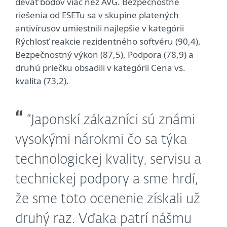
deväť bodov viac než AVG. Bezpečnostné
riešenia od ESETu sa v skupine platených
antivírusov umiestnili najlepšie v kategórii
Rýchlosť reakcie rezidentného softvéru (90,4),
Bezpečnostný výkon (87,5), Podpora (78,9) a
druhú priečku obsadili v kategórii Cena vs.
kvalita (73,2).
“Japonskí zákazníci sú známi
vysokými nárokmi čo sa týka
technologickej kvality, servisu a
technickej podpory a sme hrdí,
že sme toto ocenenie získali už
druhý raz. Vďaka patrí nášmu