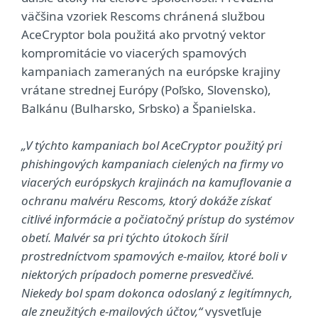
väčšina vzoriek Rescoms chránená službou
AceCryptor bola použitá ako prvotný vektor
kompromitácie vo viacerých spamových
kampaniach zameraných na európske krajiny
vrátane strednej Európy (Poľsko, Slovensko),
Balkánu (Bulharsko, Srbsko) a Španielska.
„V týchto kampaniach bol AceCryptor použitý pri
phishingových kampaniach cielených na firmy vo
viacerých európskych krajinách na kamuflovanie a
ochranu malvéru Rescoms, ktorý dokáže získať
citlivé informácie a počiatočný prístup do systémov
obetí. Malvér sa pri týchto útokoch šíril
prostredníctvom spamových e-mailov, ktoré boli v
niektorých prípadoch pomerne presvedčivé.
Niekedy bol spam dokonca odoslaný z legitímnych,
ale zneužitých e-mailových účtov,“
vysvetľuje