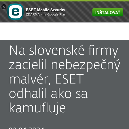
×
ESET Mobile Security
INŠTALOVAŤ
MENU
ZDARMA - na Google Play
Na slovenské firmy
zacielil nebezpečný
malvér, ESET
odhalil ako sa
kamufluje