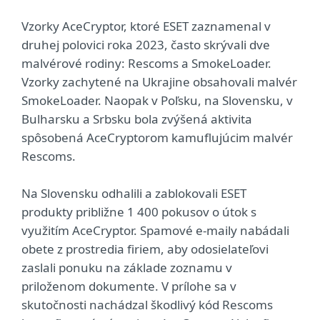
Vzorky AceCryptor, ktoré ESET zaznamenal v
druhej polovici roka 2023, často skrývali dve
malvérové rodiny: Rescoms a SmokeLoader.
Vzorky zachytené na Ukrajine obsahovali malvér
SmokeLoader. Naopak v Poľsku, na Slovensku, v
Bulharsku a Srbsku bola zvýšená aktivita
spôsobená AceCryptorom kamuflujúcim malvér
Rescoms.
Na Slovensku odhalili a zablokovali ESET
produkty približne 1 400 pokusov o útok s
využitím AceCryptor. Spamové e-maily nabádali
obete z prostredia firiem, aby odosielateľovi
zaslali ponuku na základe zoznamu v
priloženom dokumente. V prílohe sa v
skutočnosti nachádzal škodlivý kód Rescoms