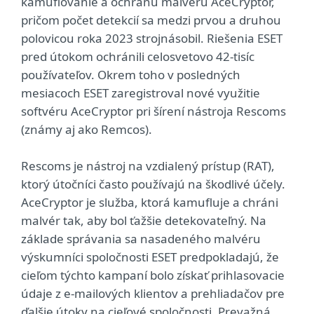
kamuflovanie a ochranu malvéru AceCryptor,
pričom počet detekcií sa medzi prvou a druhou
polovicou roka 2023 strojnásobil. Riešenia ESET
pred útokom ochránili celosvetovo 42-tisíc
používateľov. Okrem toho v posledných
mesiacoch ESET zaregistroval nové využitie
softvéru AceCryptor pri šírení nástroja Rescoms
(známy aj ako Remcos).
Rescoms je nástroj na vzdialený prístup (RAT),
ktorý útočníci často používajú na škodlivé účely.
AceCryptor je služba, ktorá kamufluje a chráni
malvér tak, aby bol ťažšie detekovateľný. Na
základe správania sa nasadeného malvéru
výskumníci spoločnosti ESET predpokladajú, že
cieľom týchto kampaní bolo získať prihlasovacie
údaje z e-mailových klientov a prehliadačov pre
ďalšie útoky na cieľové spoločnosti. Prevažná