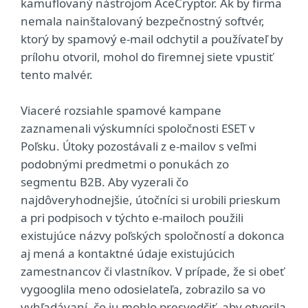
kamuflovaný nástrojom AceCryptor. Ak by firma
nemala nainštalovaný bezpečnostný softvér,
ktorý by spamový e-mail odchytil a používateľ by
prílohu otvoril, mohol do firemnej siete vpustiť
tento malvér.
Viaceré rozsiahle spamové kampane
zaznamenali výskumníci spoločnosti ESET v
Poľsku. Útoky pozostávali z e-mailov s veľmi
podobnými predmetmi o ponukách zo
segmentu B2B. Aby vyzerali čo
najdôveryhodnejšie, útočníci si urobili prieskum
a pri podpisoch v týchto e-mailoch použili
existujúce názvy poľských spoločností a dokonca
aj mená a kontaktné údaje existujúcich
zamestnancov či vlastníkov. V prípade, že si obeť
vygooglila meno odosielateľa, zobrazilo sa vo
vyhľadávaní, čo ju mohlo presvedčiť, aby otvorila