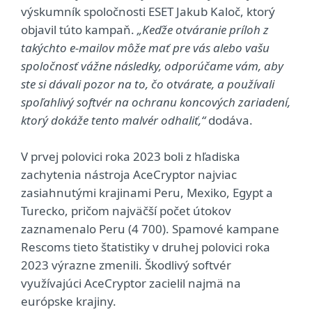
výskumník spoločnosti ESET Jakub Kaloč, ktorý
objavil túto kampaň.
„Keďže otváranie príloh z
takýchto e-mailov môže mať pre vás alebo vašu
spoločnosť vážne následky, odporúčame vám, aby
ste si dávali pozor na to, čo otvárate, a používali
spoľahlivý softvér na ochranu koncových zariadení,
ktorý dokáže tento malvér odhaliť,“
dodáva.
V prvej polovici roka 2023 boli z hľadiska
zachytenia nástroja AceCryptor najviac
zasiahnutými krajinami Peru, Mexiko, Egypt a
Turecko, pričom najväčší počet útokov
zaznamenalo Peru (4 700). Spamové kampane
Rescoms tieto štatistiky v druhej polovici roka
2023 výrazne zmenili. Škodlivý softvér
využívajúci AceCryptor zacielil najmä na
európske krajiny.