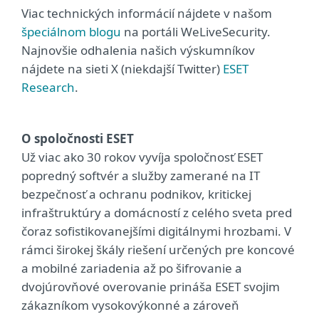
Viac technických informácií nájdete v našom
špeciálnom blogu
na portáli WeLiveSecurity.
Najnovšie odhalenia našich výskumníkov
nájdete na sieti X (niekdajší Twitter)
ESET
Research
.
O spoločnosti ESET
Už viac ako 30 rokov vyvíja spoločnosť ESET
popredný softvér a služby zamerané na IT
bezpečnosť a ochranu podnikov, kritickej
infraštruktúry a domácností z celého sveta pred
čoraz sofistikovanejšími digitálnymi hrozbami. V
rámci širokej škály riešení určených pre koncové
a mobilné zariadenia až po šifrovanie a
dvojúrovňové overovanie prináša ESET svojim
zákazníkom vysokovýkonné a zároveň