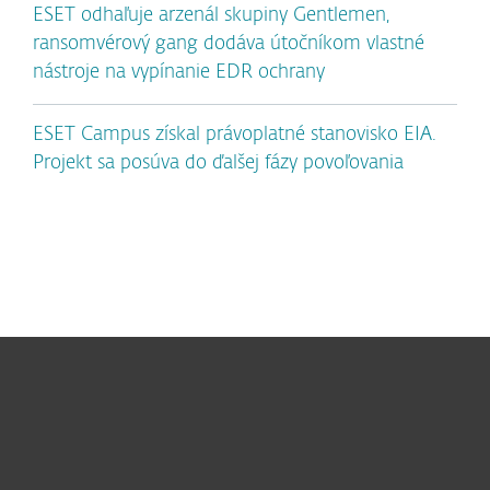
ESET odhaľuje arzenál skupiny Gentlemen,
ransomvérový gang dodáva útočníkom vlastné
nástroje na vypínanie EDR ochrany
ESET Campus získal právoplatné stanovisko EIA.
Projekt sa posúva do ďalšej fázy povoľovania
Pre domácnosti
Pre firmy