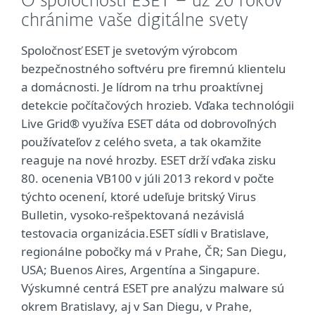
O spoločnosti ESET – už 20 rokov
chránime vaše digitálne svety
Spoločnosť ESET je svetovým výrobcom
bezpečnostného softvéru pre firemnú klientelu
a domácnosti. Je lídrom na trhu proaktívnej
detekcie počítačových hrozieb. Vďaka technológii
Live Grid® využíva ESET dáta od dobrovoľných
používateľov z celého sveta, a tak okamžite
reaguje na nové hrozby. ESET drží vďaka zisku
80. ocenenia VB100 v júli 2013 rekord v počte
týchto ocenení, ktoré udeľuje britský Virus
Bulletin, vysoko-rešpektovaná nezávislá
testovacia organizácia.ESET sídli v Bratislave,
regionálne pobočky má v Prahe, ČR; San Diegu,
USA; Buenos Aires, Argentína a Singapure.
Výskumné centrá ESET pre analýzu malware sú
okrem Bratislavy, aj v San Diegu, v Prahe,