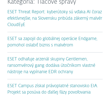
Kategória: Tlačové správy
ESET Threat Report: kyberútoky sú vďaka AI čoraz
efektívnejšie, na Slovensku pribúda zákerný malvér
CloudEyE
ESET sa zapojil do globálnej operácie Endgame,
pomohol oslabiť biznis s malvérom
ESET odhaľuje arzenál skupiny Gentlemen,
ransomvérový gang dodáva útočníkom vlastné
nástroje na vypínanie EDR ochrany
ESET Campus získal právoplatné stanovisko EIA.
Projekt sa posúva do ďalšej fázy povoľovania