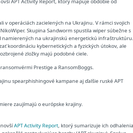
novší APT Activity Report, ktorý mapuje obdobie od
 v operáciách zacielených na Ukrajinu. V rámci svojich
er NikoWiper. Skupina Sandworm spustila wiper súbežne s
l namierených na ukrajinskú energetickú infraštruktúru
ať koordináciu kybernetických a fyzických útokov, ale
ozbrojené zložky majú podobné ciele.
aj ransomvérmi Prestige a RansomBoggs.
rajinu spearphishingové kampane aj ďalšie ruské APT
miere zaujímajú o európske krajiny.
jnovší
APT Activity Report
, ktorý sumarizuje ich odhaleni