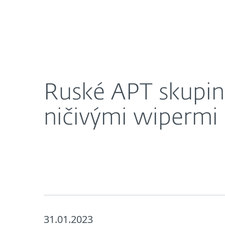
Domácnosti
Firmy
Ruské APT skupiny pokračujú v útokoch na Ukraj
O nás
Press centrum
Ruské APT skupin
ničivými wipermi
31.01.2023