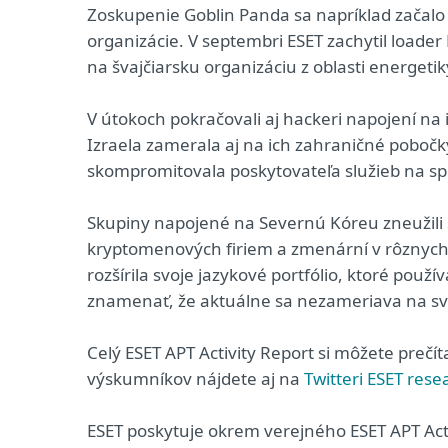
Zoskupenie Goblin Panda sa napríklad začal
organizácie. V septembri ESET zachytil load
na švajčiarsku organizáciu z oblasti energetik
V útokoch pokračovali aj hackeri napojení na
Izraela zamerala aj na ich zahraničné pobo
skompromitovala poskytovateľa služieb na sp
Skupiny napojené na Severnú Kóreu zneužili 
kryptomenových firiem a zmenární v rôznych 
rozšírila svoje jazykové portfólio, ktoré použ
znamenať, že aktuálne sa nezameriava na svo
Celý ESET APT Activity Report si môžete prečí
výskumníkov nájdete aj na
Twitteri ESET rese
ESET poskytuje okrem verejného ESET APT Act