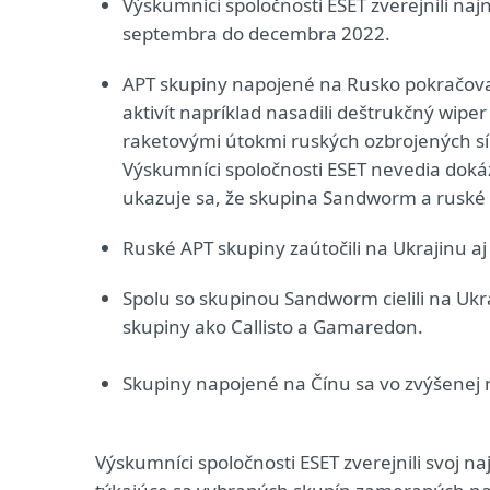
Výskumníci spoločnosti ESET zverejnili naj
septembra do decembra 2022.
APT skupiny napojené na Rusko pokračovali
aktivít napríklad nasadili deštrukčný wip
raketovými útokmi ruských ozbrojených sí
Výskumníci spoločnosti ESET nevedia dokáz
ukazuje sa, že skupina Sandworm a ruské 
Ruské APT skupiny zaútočili na Ukrajinu 
Spolu so skupinou Sandworm cielili na Uk
skupiny ako Callisto a Gamaredon.
Skupiny napojené na Čínu sa vo zvýšenej 
Výskumníci spoločnosti ESET zverejnili svoj na