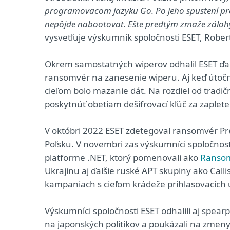
programovacom jazyku Go. Po jeho spustení pre
nepôjde nabootovat. Ešte predtým zmaže zálohy,
vysvetľuje výskumník spoločnosti ESET, Rober
Okrem samostatných wiperov odhalil ESET ďalš
ransomvér na zanesenie wiperu. Aj keď útoční
cieľom bolo mazanie dát. Na rozdiel od trad
poskytnúť obetiam dešifrovací kľúč za zaplet
V októbri 2022 ESET zdetegoval ransomvér Pre
Poľsku. V novembri zas výskumníci spoločnost
platforme .NET, ktorý pomenovali ako
Ranso
Ukrajinu aj ďalšie ruské APT skupiny ako Cal
kampaniach s cieľom krádeže prihlasovacích ú
Výskumníci spoločnosti ESET odhalili aj spea
na japonských politikov a poukázali na zmeny