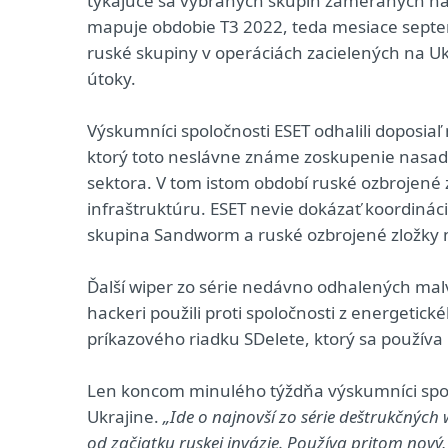
týkajúce sa vybraných skupín zameraných na 
mapuje obdobie T3 2022, teda mesiace sept
ruské skupiny v operáciách zacielených na Uk
útoky.
Výskumníci spoločnosti ESET odhalili doposi
ktorý toto neslávne známe zoskupenie nasadil
sektora. V tom istom období ruské ozbrojené z
infraštruktúru. ESET nevie dokázať koordináci
skupina Sandworm a ruské ozbrojené zložky 
Ďalší wiper zo série nedávno odhalených mal
hackeri použili proti spoločnosti z energetick
príkazového riadku SDelete, ktorý sa použív
Len koncom minulého týždňa výskumníci spo
Ukrajine.
„Ide o najnovší zo série deštrukčných
od začiatku ruskej invázie. Používa pritom nový,