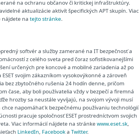
ané na ochranu občanov či kritickej infraštruktúry.
avidelné aktualizácie aktivít špecifických APT skupín. Viac
e nájdete na
tejto stránke
.
predný softvér a služby zamerané na IT bezpečnosť a
domácností z celého sveta pred čoraz sofistikovanejšími
iešení určených pre koncové a mobilné zariadenia až po
ša ESET svojim zákazníkom vysokovýkonné a zároveň
ia bez zbytočného rušenia 24 hodín denne, pričom
 čase, aby boli používatelia vždy v bezpečí a firemná
že hrozby sa neustále vyvíjajú, na svojom vývoji musí
rá chce napomáhať k bezpečnému používaniu technológií
dúcnosti pracuje spoločnosť ESET prostredníctvom svojich
eta. Viac informácií nájdete na stránke
www.eset.sk
,
sieťach
LinkedIn
,
Facebook
a
Twitter
.