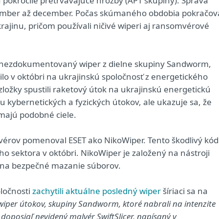
pokročilé pretrvávajúce hrozby (APT skupiny). Správa
ember až december. Počas skúmaného obdobia pokračova
rajinu, pričom používali ničivé wiperi aj ransomvérové
aľ nezdokumentovaný wiper z dielne skupiny Sandworm,
o v októbri na ukrajinskú spoločnosť z energetického
ložky spustili raketový útok na ukrajinskú energetickú
u kybernetických a fyzických útokov, ale ukazuje sa, že
majú podobné ciele.
vérov pomenoval ESET ako NikoWiper. Tento škodlivý kód
ého sektora v októbri. NikoWiper je založený na nástroji
a na bezpečné mazanie súborov.
ločnosti
zachytili aktuálne posledný wiper
šíriaci sa na
 wiper útokov, skupiny Sandworm, ktoré nabrali na intenzite
 doposiaľ nevidený malvér SwiftSlicer, napísaný v