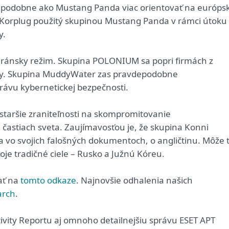
o podobne ako Mustang Panda viac orientovať na európs
er Korplug použitý skupinou Mustang Panda v rámci útoku
y.
 iránsky režim. Skupina POLONIUM sa popri firmách z
čky. Skupina MuddyWater zas pravdepodobne
rávu kybernetickej bezpečnosti.
staršie zraniteľnosti na skompromitovanie
častiach sveta. Zaujímavosťou je, že skupina Konni
íva vo svojich falošných dokumentoch, o angličtinu. Môže 
je tradičné ciele – Rusko a Južnú Kóreu.
tať na
tomto odkaze
. Najnovšie odhalenia našich
arch
.
ivity Reportu aj omnoho detailnejšiu správu ESET APT