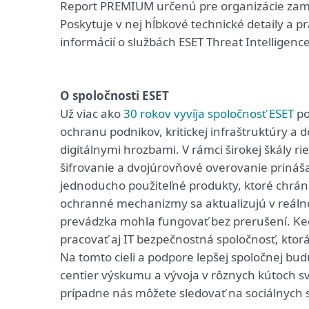
Report PREMIUM určenú pre organizácie zamer
Poskytuje v nej hĺbkové technické detaily a pr
informácií o službách ESET Threat Intelligenc
O spoločnosti ESET
Už viac ako
30 rokov vyvíja spoločnosť ESET
po
ochranu podnikov, kritickej infraštruktúry a 
digitálnymi hrozbami. V rámci širokej škály r
šifrovanie a dvojúrovňové overovanie priná
jednoducho použiteľné produkty, ktoré chrán
ochranné mechanizmy sa aktualizujú v reálnom
prevádzka mohla fungovať bez prerušení. Keď
pracovať aj IT bezpečnostná spoločnosť, kto
Na tomto cieli a podpore lepšej spoločnej bu
centier výskumu a vývoja v rôznych kútoch sv
prípadne nás môžete sledovať na sociálnych 