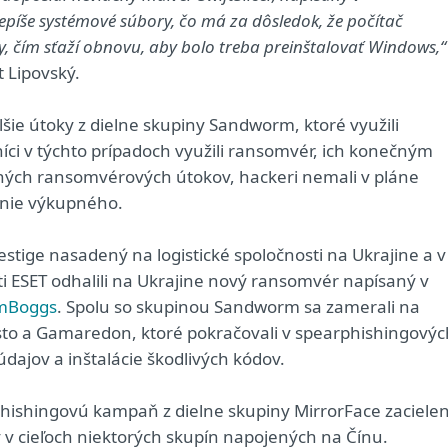
píše systémové súbory, čo má za dôsledok, že počítač
 čím sťaží obnovu, aby bolo treba preinštalovať Windows,“
t Lipovský.
ie útoky z dielne skupiny Sandworm, ktoré využili
ci v týchto prípadoch využili ransomvér, ich konečným
ičných ransomvérových útokov, hackeri nemali v pláne
enie výkupného.
stige nasadený na logistické spoločnosti na Ukrajine a v
i ESET odhalili na Ukrajine nový ransomvér napísaný v
mBoggs
. Spolu so skupinou Sandworm sa zamerali na
listo a Gamaredon, ktoré pokračovali v spearphishingovýc
dajov a inštalácie škodlivých kódov.
rphishingovú kampaň z dielne skupiny MirrorFace zaciele
 v cieľoch niektorých skupín napojených na Čínu.