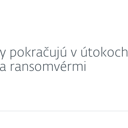
O nás
inu ničivými wipermi a ransomvérmi
Kariéra
Kontakt
y pokračujú v útokoch
 a ransomvérmi