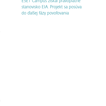
ESET Campus získal právoplatné
stanovisko EIA. Projekt sa posúva
do ďalšej fázy povoľovania
.
a