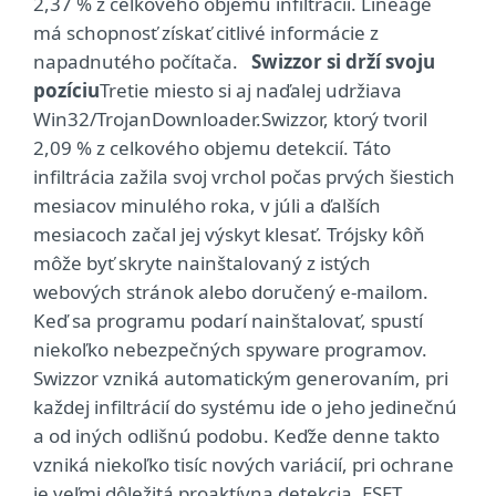
2,37 % z celkového objemu infiltrácií. Lineage
má schopnosť získať citlivé informácie z
napadnutého počítača.
Swizzor si drží svoju
pozíciu
Tretie miesto si aj naďalej udržiava
Win32/TrojanDownloader.Swizzor, ktorý tvoril
2,09 % z celkového objemu detekcií. Táto
infiltrácia zažila svoj vrchol počas prvých šiestich
mesiacov minulého roka, v júli a ďalších
mesiacoch začal jej výskyt klesať. Trójsky kôň
môže byť skryte nainštalovaný z istých
webových stránok alebo doručený e-mailom.
Keď sa programu podarí nainštalovať, spustí
niekoľko nebezpečných spyware programov.
Swizzor vzniká automatickým generovaním, pri
každej infiltrácií do systému ide o jeho jedinečnú
a od iných odlišnú podobu. Keďže denne takto
vzniká niekoľko tisíc nových variácií, pri ochrane
je veľmi dôležitá proaktívna detekcia. ESET