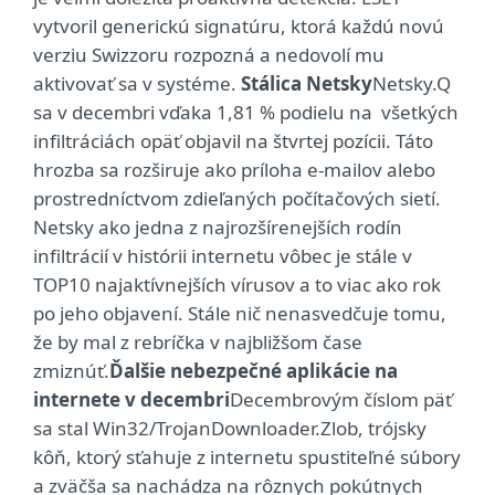
vytvoril generickú signatúru, ktorá každú novú
verziu Swizzoru rozpozná a nedovolí mu
aktivovať sa v systéme.
Stálica Netsky
Netsky.Q
sa v decembri vďaka 1,81 % podielu na všetkých
infiltráciách opäť objavil na štvrtej pozícii. Táto
hrozba sa rozširuje ako príloha e-mailov alebo
prostredníctvom zdieľaných počítačových sietí.
Netsky ako jedna z najrozšírenejších rodín
infiltrácií v histórii internetu vôbec je stále v
TOP10 najaktívnejších vírusov a to viac ako rok
po jeho objavení. Stále nič nenasvedčuje tomu,
že by mal z rebríčka v najbližšom čase
zmiznúť.
Ďalšie nebezpečné aplikácie na
internete v decembri
Decembrovým číslom päť
sa stal Win32/TrojanDownloader.Zlob, trójsky
kôň, ktorý sťahuje z internetu spustiteľné súbory
a zväčša sa nachádza na rôznych pokútnych