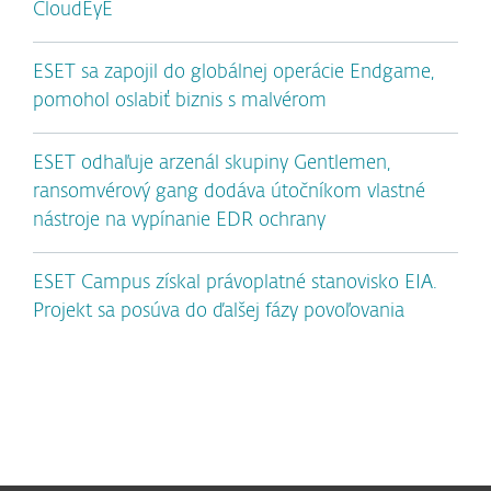
CloudEyE
ESET sa zapojil do globálnej operácie Endgame,
pomohol oslabiť biznis s malvérom
ESET odhaľuje arzenál skupiny Gentlemen,
ransomvérový gang dodáva útočníkom vlastné
nástroje na vypínanie EDR ochrany
ESET Campus získal právoplatné stanovisko EIA.
Projekt sa posúva do ďalšej fázy povoľovania