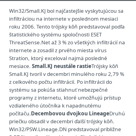
Win32/Small.KJ bol najčastejšie vyskytujúcou sa
infiltráciou na internete v poslednom mesiaci
roku 2006. Tento trójsky kôň predstavoval podľa
štatistického systému spoločnosti ESET
ThreatSense.Net až 3 % zo všetkých infiltrácií na
internete a zosadil z prvého miesta vírus
Stration, ktorý exceloval najmä posledné
mesiace.
Small.KJ neustále rastie
Trójsky kôň
Small.KJ tvoril v decembri minulého roku 2,79 %
z celkového počtu infiltrácií. Po infiltrácii do
systému sa pokúša stiahnuť nebezpečné
programy z internetu, ktoré umožňujú prístup
vzdialeného útočníka k napadnutému
počítaču.
Decembovou dvojkou Lineage
Druhú
priečku obsadil v decembri ďalší trójsky kôň.
Win32/PSW.Lineage.DN predstavoval približne