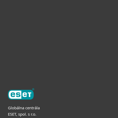
Pre domácnosti
Pre firmy
Užitočné informácie
Partnerstvo
O ESET
Globálna centrála
ESET, spol. s r.o.