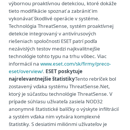
výbornou proaktívnou detekciou, ktoré dokáže
tieto modifikácie spoznať a zabrániť im
vykonávať škodlivé operácie v systéme.
Technológia ThreatSense, systém proaktívnej
detekcie integrovaný v antivírusových
riešeniach spoločnosti ESET patrí podľa
nezávislých testov medzi najkvalitnejšie
technológie tohto typu na trhu vôbec. Viac
informácií na
www.eset.com/sk/firmy/preco-
eset/overview/
.
ESET poskytuje
najrelevantnejšie štatistiky
Tento rebríček bol
zostavený vďaka systému ThreatSense.Net,
ktorý je súčasťou technológie ThreatSense. V
prípade súhlasu užívateľa zasiela NOD32
anonymné štatistické balíčky o výskyte infiltrácií
a systém vďaka nim vytvára komplexné
štatistiky. S desiatimi miliónmi užívateľov je