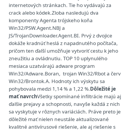
internetových stránkach. Tie ho vydávajú za
crack alebo kódek.Zloba nasledujú dva
komponenty Agenta trójskeho koňa
Win32/PSW.Agent.NBJ a
JS/TrojanDownloader.Agent.BI. Prvý z dvojice
dokáže kradnúť heslá z napadnutého počítača,
pričom ten ďalší umožňuje vytvoriť cestu k jeho
zneužitiu a ovládnutiu. TOP 10 uplynulého
mesiaca uzatvárajú adware program
Win32/Adware.Boran, trojan Win32/Rbot a červ
Win32/Brontok.A. Hodnoty ich výskytu sa
pohybovala medzi 1,14 % a 1,22 %.
Dôležité je
mať navrch
Všetky spomínané infiltrácie majú aj
ďalšie prejavy a schopnosti, navyše každá z nich
sa vyskytuje v rôznych variáciách. Práve preto je
dôležité mať nielen neustále aktualizované
kvalitné antivírusové riešenie, ale aj riešenie s