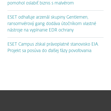
pomohol oslabiť biznis s malvérom
ESET odhaľuje arzenál skupiny Gentlemen,
ransomvérový gang dodáva útočníkom vlastné
nástroje na vypínanie EDR ochrany
ESET Campus získal právoplatné stanovisko EIA.
Projekt sa posúva do ďalšej fázy povoľovania
Pre domácnosti