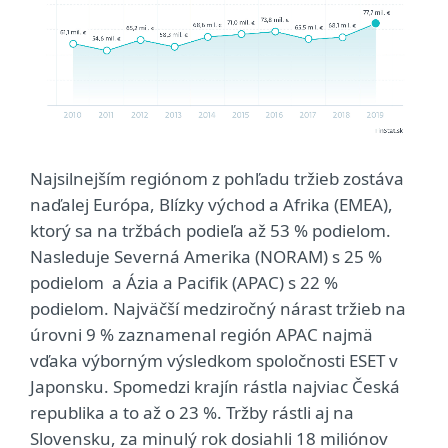
Najsilnejším regiónom z pohľadu tržieb zostáva
naďalej Európa, Blízky východ a Afrika (EMEA),
ktorý sa na tržbách podieľa až 53 % podielom.
Nasleduje Severná Amerika (NORAM) s 25 %
podielom a Ázia a Pacifik (APAC) s 22 %
podielom. Najväčší medziročný nárast tržieb na
úrovni 9 % zaznamenal región APAC najmä
vďaka výborným výsledkom spoločnosti ESET v
Japonsku. Spomedzi krajín rástla najviac Česká
republika a to až o 23 %. Tržby rástli aj na
Slovensku, za minulý rok dosiahli 18 miliónov