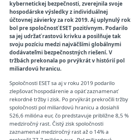
kybernetickej bezpečnosti, zverejnila svoje
hospodárske výsledky z individuálnej
účtovnej závierky za rok 2019. Aj uplynulý rok
bol pre spoločnosť ESET pozitívnym. Podarilo
sa jej udržať rastovú krivku a posilňuje tak
svoju pozíciu medzi najväčšími globálnymi
dodávateľmi bezpečnostných riešení. V
tržbách prekonala po prvýkrát v histórií pol
miliardovú hranicu.
Spoločnosti ESET sa aj v roku 2019 podarilo
zlepšovať hospodárenie a opäť zaznamenať
rekordné tržby i zisk. Po prvýkrát prekročili tržby
spoločnosti pol miliardovú hranicu a dosiahli
526,6 milióna eur, čo predstavuje približne 8,5 %
medziročný rast. Čistý zisk spoločnosti
zaznamenal medziročný rast až o 14% a
prekročil 77,7 milióna eur. „Pol miliardová