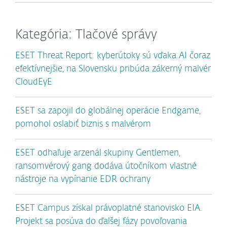
Kategória: Tlačové správy
ESET Threat Report: kyberútoky sú vďaka AI čoraz
efektívnejšie, na Slovensku pribúda zákerný malvér
CloudEyE
ESET sa zapojil do globálnej operácie Endgame,
pomohol oslabiť biznis s malvérom
ESET odhaľuje arzenál skupiny Gentlemen,
ransomvérový gang dodáva útočníkom vlastné
nástroje na vypínanie EDR ochrany
ESET Campus získal právoplatné stanovisko EIA.
Projekt sa posúva do ďalšej fázy povoľovania