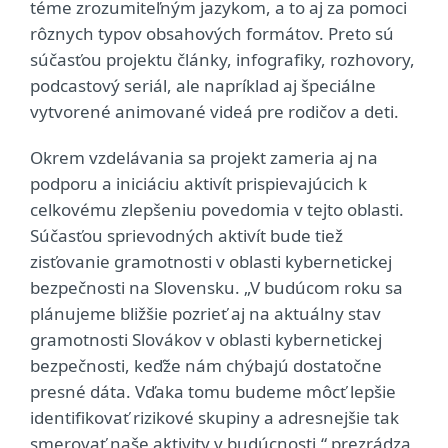
téme zrozumiteľným jazykom, a to aj za pomoci
rôznych typov obsahových formátov. Preto sú
súčasťou projektu články, infografiky, rozhovory,
podcastový seriál, ale napríklad aj špeciálne
vytvorené animované videá pre rodičov a deti.
Okrem vzdelávania sa projekt zameria aj na
podporu a iniciáciu aktivít prispievajúcich k
celkovému zlepšeniu povedomia v tejto oblasti.
Súčasťou sprievodných aktivít bude tiež
zisťovanie gramotnosti v oblasti kybernetickej
bezpečnosti na Slovensku. „V budúcom roku sa
plánujeme bližšie pozrieť aj na aktuálny stav
gramotnosti Slovákov v oblasti kybernetickej
bezpečnosti, keďže nám chýbajú dostatočne
presné dáta. Vďaka tomu budeme môcť lepšie
identifikovať rizikové skupiny a adresnejšie tak
smerovať naše aktivity v budúcnosti,“ prezrádza