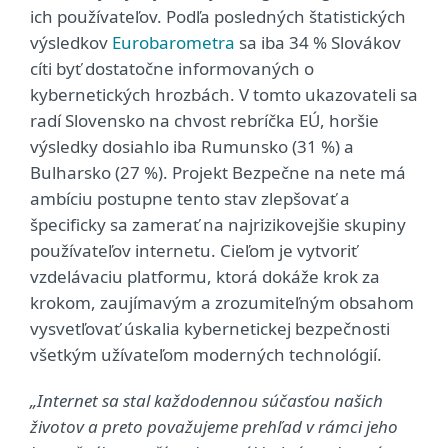
ich používateľov. Podľa posledných štatistických
výsledkov
Eurobarometra
sa iba 34 % Slovákov
cíti byť dostatočne informovaných o
kybernetických hrozbách. V tomto ukazovateli sa
radí Slovensko na chvost rebríčka EÚ, horšie
výsledky dosiahlo iba Rumunsko (31 %) a
Bulharsko (27 %). Projekt Bezpečne na nete má
ambíciu postupne tento stav zlepšovať a
špecificky sa zamerať na najrizikovejšie skupiny
používateľov internetu. Cieľom je vytvoriť
vzdelávaciu platformu, ktorá dokáže krok za
krokom, zaujímavým a zrozumiteľným obsahom
vysvetľovať úskalia kybernetickej bezpečnosti
všetkým užívateľom moderných technológií.
„Internet sa stal každodennou súčasťou našich
životov a preto považujeme prehľad v rámci jeho