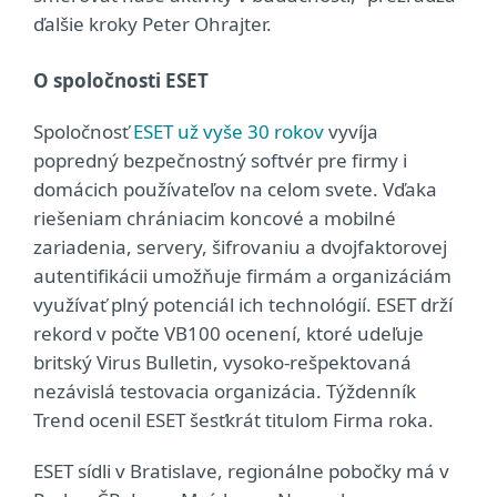
ďalšie kroky Peter Ohrajter.
O spoločnosti ESET
Spoločnosť
ESET už vyše 30 rokov
vyvíja
popredný bezpečnostný softvér pre firmy i
domácich používateľov na celom svete. Vďaka
riešeniam chrániacim koncové a mobilné
zariadenia, servery, šifrovaniu a dvojfaktorovej
autentifikácii umožňuje firmám a organizáciám
využívať plný potenciál ich technológií. ESET drží
rekord v počte VB100 ocenení, ktoré udeľuje
britský Virus Bulletin, vysoko-rešpektovaná
nezávislá testovacia organizácia. Týždenník
Trend ocenil ESET šesťkrát titulom Firma roka.
ESET sídli v Bratislave, regionálne pobočky má v