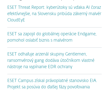
ESET Threat Report: kyberútoky sú vďaka AI čoraz
efektívnejšie, na Slovensku pribúda zákerný malvér
CloudEyE
ESET sa zapojil do globálnej operácie Endgame,
pomohol oslabiť biznis s malvérom
ESET odhaľuje arzenál skupiny Gentlemen,
ransomvérový gang dodáva útočníkom vlastné
nástroje na vypínanie EDR ochrany
ESET Campus získal právoplatné stanovisko EIA.
Projekt sa posúva do ďalšej fázy povoľovania