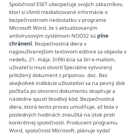
Spoločnosť ESET ubezpečuje svojich zákazníkov,
ktorí si všimli medializované informácie o
bezpečnostnom nedostatku v programe
Microsoft Word, že s aktualizovaným
antivírusovým systémom NOD32 sú
plne
chránení
. Bezpečnostná diera v
najpoužívanejšom textovom editore sa objavila v
nedeľu, 21. mája. Infiltrácia sa šíri e-mailom,
užívateľ si musí otvoriť špeciálne vytvorený
priložený dokument s príponou .doc. Bez
akejkoľvek indikácie užívateľovi sa na pevný disk
počítača po otvorení dokumentu skopíruje a
následne spustí škodlivý kód. Bezpečnostná
diera, ktorá tento proces umožňuje, až bola v
posledných hodinách zneužitá na útok proti
konkrétnej spoločnosti. Producent programu
Word, spoločnosť Microsoft, plánuje vydať