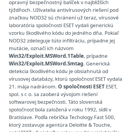
opravný bezpečnostný balíček v najbližších
týždňoch. Užívatelia antivírusových riešení pod
značkou NOD32 sú chránení už teraz, vírusové
laboratória spoločnosti ESET vydali generickú
vzorku škodlivého kódu do jedného dňa. Pokiaľ
NOD32 zdeteguje túto infiltráciu, prípadne jej
mutácie, označí ich názvom
Win32/Exploit.MSWord.1Table
, prípadne
Win32/Exploit.MSWord.Smtag
. Generická
detekcia škodlivého kódu je obsiahnutá od
vírusovej databázy, ktorú spoločnosť ESET vydala
21. mája nadránom.
O spoločnosti ESET
ESET,
spol. s r. o. sa zaoberá vývojom riešení
softwarovej bezpečnosti. Táto slovenská
spoločnosť bola založená v roku 1992, sídli v
Bratislave. Podľa rebríčka Techology Fast 500,
ktorý zostavuje agentúra Deloitte & Touche,