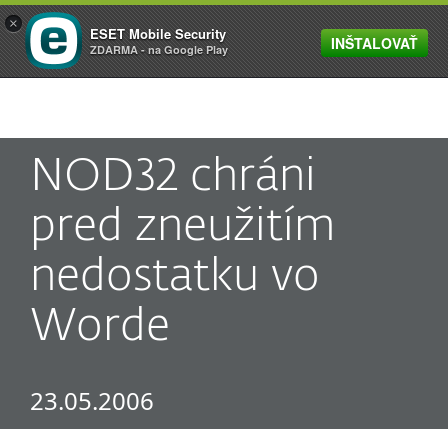
×
ESET Mobile Security
INŠTALOVAŤ
MENU
ZDARMA - na Google Play
NOD32 chráni
pred zneužitím
nedostatku vo
Worde
23.05.2006