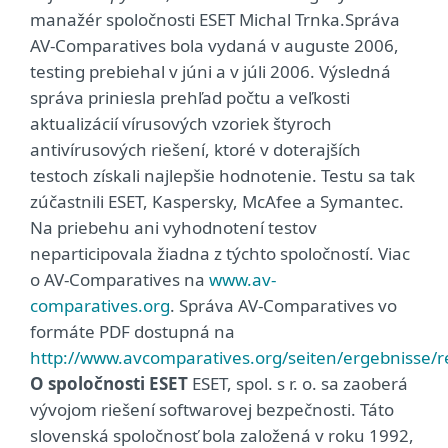
manažér spoločnosti ESET Michal Trnka.Správa
AV-Comparatives bola vydaná v auguste 2006,
testing prebiehal v júni a v júli 2006. Výsledná
správa priniesla prehľad počtu a veľkosti
aktualizácií vírusových vzoriek štyroch
antivírusových riešení, ktoré v doterajších
testoch získali najlepšie hodnotenie. Testu sa tak
zúčastnili ESET, Kaspersky, McAfee a Symantec.
Na priebehu ani vyhodnotení testov
neparticipovala žiadna z týchto spoločností. Viac
o AV-Comparatives na
www.av-
comparatives.org
. Správa AV-Comparatives vo
formáte PDF dostupná na
http://www.avcomparatives.org/seiten/ergebnisse/r
O spoločnosti ESET
ESET, spol. s r. o. sa zaoberá
vývojom riešení softwarovej bezpečnosti. Táto
slovenská spoločnosť bola založená v roku 1992,