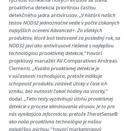
proaktívna detekcia prioritnou časťou
detekčného jadra antivírusov.
„V histórii našich
testov NOD32 jednoznačne vedie v počte získaných
najvyšších ocenení Advanced+. Zo všetkých
produktov, ktoré boli testované za posledný rok, sa
NOD32 javí ako antivírusové riešenie s najlepšou
technológiou proaktívnej detekcie,“
hovorí
projektový manažér AV-Comparatives Andreas
Clementi.
„Kvalita proaktívnej detekcie je
v súčasnosti rozhodujúca, pretože indikuje
schopnosť produktu zastaviť útoky v čase ich
vzniku, bez nutnosti čakať hodiny na vzorky,“
dodal.
„Tieto testy vyzdvihujú úlohu proaktívnej
detekcie v procese eliminovania vírusov. Je to pre
nás vynikajúca informácia, pretože TheratSense®
ako naša proaktívna technológia je našou
najväčšou pýchou,“
hovorí marketingový