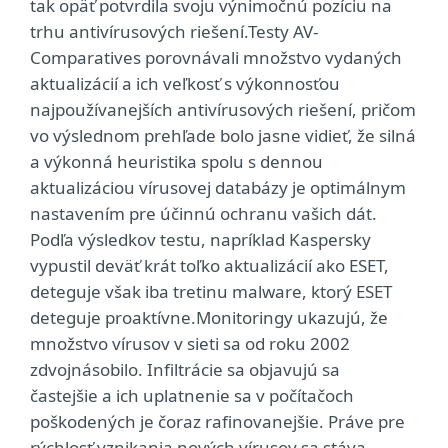
tak opäť potvrdila svoju výnimočnú pozíciu na
trhu antivírusových riešení.Testy AV-
Comparatives porovnávali množstvo vydaných
aktualizácií a ich veľkosť s výkonnosťou
najpoužívanejších antivírusových riešení, pričom
vo výslednom prehľade bolo jasne vidieť, že silná
a výkonná heuristika spolu s dennou
aktualizáciou vírusovej databázy je optimálnym
nastavením pre účinnú ochranu vašich dát.
Podľa výsledkov testu, napríklad Kaspersky
vypustil deväť krát toľko aktualizácií ako ESET,
deteguje však iba tretinu malware, ktorý ESET
deteguje proaktívne.Monitoringy ukazujú, že
množstvo vírusov v sieti sa od roku 2002
zdvojnásobilo. Infiltrácie sa objavujú sa
častejšie a ich uplatnenie sa v počítačoch
poškodených je čoraz rafinovanejšie. Práve pre
rýchlosť vznikania nových vírusov sa stáva