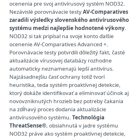
ocenenia pre svoj antivírusový systém NOD32.
Nezávislé porovnávacie testy
AV-Comparatives
zaradili výsledky slovenského antivírusového
systému medzi najlepšie hodnotené výkony
.
NOD32 si tak pripísal na svoje konto ďalšie
ocenenie AV-Comparatives Advanced +.
Porovnávacie testy potvrdili dôležitý fakt, časté
aktualizácie vírusovej databázy rozhodne
automaticky neznamenajú lepší antivírus.
Najzásadnejšiu časť ochrany totiž tvorí
heuristika, teda systém proaktívnej detekcie,
ktorý dokáže identifikovať a eliminovať účinok aj
novovzniknutých hrozieb bez potreby čakania
na zdĺhavý proces dodania aktualizácie
antivírusového systému.
Technológia
ThreatSense®
, obsiahnutá v jadre systému
NOD32 práve ako systém proaktívnej detekcie,