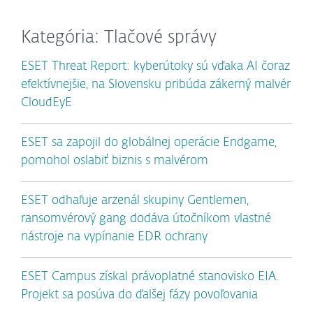
Kategória: Tlačové správy
ESET Threat Report: kyberútoky sú vďaka AI čoraz
efektívnejšie, na Slovensku pribúda zákerný malvér
CloudEyE
ESET sa zapojil do globálnej operácie Endgame,
pomohol oslabiť biznis s malvérom
ESET odhaľuje arzenál skupiny Gentlemen,
ransomvérový gang dodáva útočníkom vlastné
nástroje na vypínanie EDR ochrany
ESET Campus získal právoplatné stanovisko EIA.
Projekt sa posúva do ďalšej fázy povoľovania