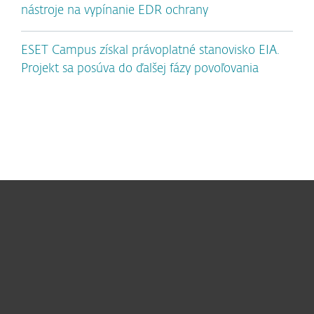
nástroje na vypínanie EDR ochrany
ESET Campus získal právoplatné stanovisko EIA.
Projekt sa posúva do ďalšej fázy povoľovania
Pre domácnosti
Pre firmy
Užitočné informácie