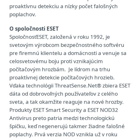
proaktívnu detekciu a nízky počet falošných
poplachov.
O spoločnosti ESET
Spoločnosť
ESET, založená v roku 1992, je
svetovým výrobcom bezpečnostného softvéru
pre firemnú klientelu a domácnosti a venuje sa
celosvetovému boju proti vznikajúcim
počítačovým hrozbám. Je lídrom na trhu
proaktívnej detekcie počítačových hrozieb.
Vďaka technológii ThreatSense.Net® zbiera ESET
dáta od dobrovoľných používateľov z celého
sveta, a tak okamžite reaguje na nové hrozby.
Produkty ESET Smart Security a ESET NOD32
Antivirus preto patria medzi technologickú
špičku, keď negenerujú takmer žiadne falošné
poplachy. Prvá verzia NOD vznikla už v roku