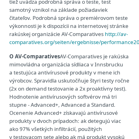
tiež uvádza podrobná správa o teste, test
samotný vznikol na základe požiadaviek
čitateľov. Podrobná správa o premiérovom teste
výkonnosti je k dispozícii na internetovej stránke
rakúskej organizácie AV-Comparatives
http://av-
comparatives.org/seiten/ergebnisse/performance2
O AV-Comparatives
AV-Comparatives je rakúska
mimovládna organizácia sídliaca v Innsbrucku
a testujúca antivírusové produkty v mene ich
výrobcov. Spravidla uskutočňuje štyri testy ročne
(2x on demand testovanie a 2x proaktívny test).
Hodnotenie antivírusových softvérov má tri
stupne - Advanced+, Advanced a Standard.
Ocenenie Advanced+ získavajú antivírusové
produkty v dvoch prípadoch: ak detegujú viac
ako 97% všetkých infiltrácií, použitých
v testovacom sete alebo ak má produkt vysokú