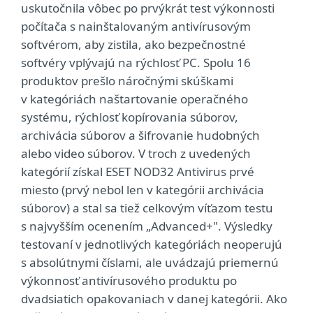
uskutočnila vôbec po prvýkrát test výkonnosti
počítača s nainštalovaným antivírusovým
softvérom, aby zistila, ako bezpečnostné
softvéry vplývajú na rýchlosť PC. Spolu 16
produktov prešlo náročnými skúškami
v kategóriách naštartovanie operačného
systému, rýchlosť kopírovania súborov,
archivácia súborov a šifrovanie hudobných
alebo video súborov. V troch z uvedených
kategórií získal ESET NOD32 Antivirus prvé
miesto (prvý nebol len v kategórii archivácia
súborov) a stal sa tiež celkovým víťazom testu
s najvyšším ocenením „Advanced+". Výsledky
testovaní v jednotlivých kategóriách neoperujú
s absolútnymi číslami, ale uvádzajú priemernú
výkonnosť antivírusového produktu po
dvadsiatich opakovaniach v danej kategórii. Ako