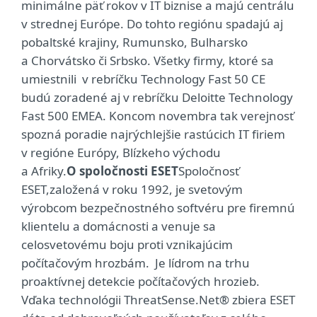
minimálne päť rokov v IT biznise a majú centrálu
v strednej Európe. Do tohto regiónu spadajú aj
pobaltské krajiny, Rumunsko, Bulharsko
a Chorvátsko či Srbsko. Všetky firmy, ktoré sa
umiestnili v rebríčku Technology Fast 50 CE
budú zoradené aj v rebríčku Deloitte Technology
Fast 500 EMEA. Koncom novembra tak verejnosť
spozná poradie najrýchlejšie rastúcich IT firiem
v regióne Európy, Blízkeho východu
a Afriky.
O spoločnosti ESET
Spoločnosť
ESET,
založená v roku 1992, je svetovým
výrobcom bezpečnostného softvéru pre firemnú
klientelu a domácnosti a venuje sa
celosvetovému boju proti vznikajúcim
počítačovým hrozbám. Je lídrom na trhu
proaktívnej detekcie počítačových hrozieb.
Vďaka technológii ThreatSense.Net® zbiera ESET