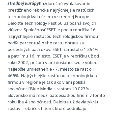
strednej Európy
Každoročné vyhlasovanie
prestížneho rebríčka najrýchlejšie rastúcich
technologických firiem v strednej Európe
Deloitte Technology Fast 50 už pozná svojich
víťazov. Spoločnosť ESET je podľa rebríčka 16.
najrýchlejšie rastúcou technologickou firmou
podľa percentuálneho rastu obratu za
posledných päť rokov. ESET narástol o 1 354%
a patrí mu 16. miesto. ESET je v rebríčku už od
roku 2002, pričom vlani dosiahol svoje vôbec
najlepšie umiestnenie - 7. miesto za rast o 1
466%. Najrýchlejšie rastúcou technologickou
firmou v regióne je tak ako vlani poľská
spoločnosť Blue Media s rastom 10 027%.
Slovensko má medzi päťdesiatkou firiem v tomto
roku iba 4 spoločnosti. Deloitte už deviatykrát
zostavil rebríček firiem, ktoré podnikajú