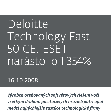
MENU
Deloitte
Technology Fast
50 CE: ESET
narástol o 1 354%
16.10.2008
Výrobca oceňovaných softvérových riešení voči
všetkým druhom počítačových hrozieb patrí opäť
medzi najrýchlejšie rastúce technologické firmy