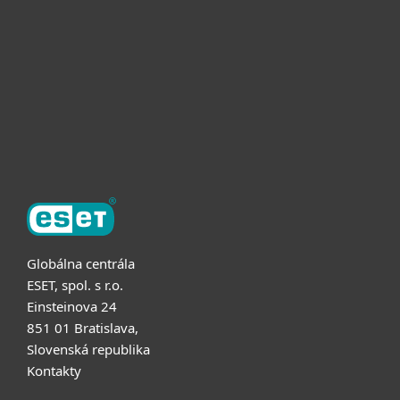
Pre firmy
Užitočné informácie
Partnerstvo
O ESET
Globálna centrála
ESET, spol. s r.o.
Einsteinova 24
851 01 Bratislava,
Slovenská republika
Kontakty