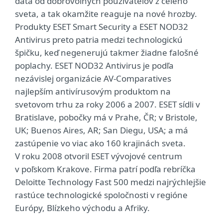
dáta od dobrovoľných používateľov z celého
sveta, a tak okamžite reaguje na nové hrozby.
Produkty ESET Smart Security a ESET NOD32
Antivirus preto patria medzi technologickú
špičku, keď negenerujú takmer žiadne falošné
poplachy. ESET NOD32 Antivirus je podľa
nezávislej organizácie AV-Comparatives
najlepším antivírusovým produktom na
svetovom trhu za roky 2006 a 2007. ESET sídli v
Bratislave, pobočky má v Prahe, ČR; v Bristole,
UK; Buenos Aires, AR; San Diegu, USA; a má
zastúpenie vo viac ako 160 krajinách sveta.
V roku 2008 otvoril ESET vývojové centrum
v poľskom Krakove. Firma patrí podľa rebríčka
Deloitte Technology Fast 500 medzi najrýchlejšie
rastúce technologické spoločnosti v regióne
Európy, Blízkeho východu a Afriky.