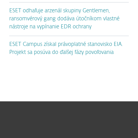
ESET odhaľuje arzenál skupiny Gentlemen,
ransomvérový gang dodáva útočníkom vlastné
nástroje na vypínanie EDR ochrany
ESET Campus získal právoplatné stanovisko EIA.
Projekt sa posúva do ďalšej fázy povoľovania
Pre domácnosti