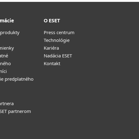
rmácie
O ESET
 produkty
Press centrum
Technológie
mienky
Kariéra
atné
Nadácia ESET
tného
Kontakt
níci
ie predplatného
rtnera
ESET partnerom