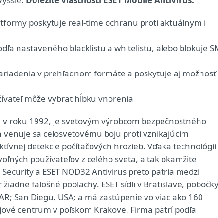
vyššie.
Dôležité vlastnosti ESET Mobile Antivirus:
tformy poskytuje real-time ochranu proti aktuálnym i
ľa nastaveného blacklistu a whitelistu, alebo blokuje S
h zariadenia v prehľadnom formáte a poskytuje aj možnosť
žívateľ môže vybrať hĺbku vnorenia
ná v roku 1992, je svetovým výrobcom bezpečnostného
a venuje sa celosvetovému boju proti vznikajúcim
tívnej detekcie počítačových hrozieb. Vďaka technológii
oľných používateľov z celého sveta, a tak okamžite
Security a ESET NOD32 Antivirus preto patria medzi
iadne falošné poplachy. ESET sídli v Bratislave, pobočk
 AR; San Diegu, USA; a má zastúpenie vo viac ako 160
vojové centrum v poľskom Krakove. Firma patrí podľa