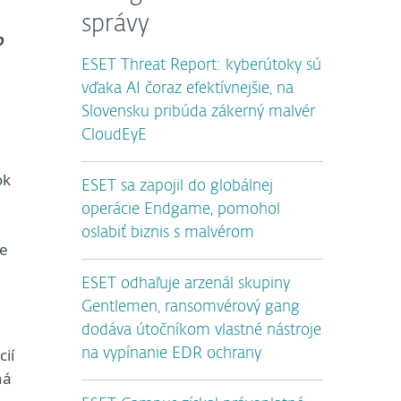
správy
o
ESET Threat Report: kyberútoky sú
vďaka AI čoraz efektívnejšie, na
Slovensku pribúda zákerný malvér
CloudEyE
ok
ESET sa zapojil do globálnej
operácie Endgame, pomohol
oslabiť biznis s malvérom
ie
ESET odhaľuje arzenál skupiny
Gentlemen, ransomvérový gang
dodáva útočníkom vlastné nástroje
ií
na vypínanie EDR ochrany
ná