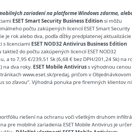
mobilných zariadení na platforme Windows zdarma, aleb
nciami
ESET Smart Security Business Edition
si môžu
imálneho počtu zakúpených licencií ESET Smart Security
cie je rok alebo dva, podľa dĺžky predplatenej aktualizácie
i s licenciami
ESET NOD32 Antivirus Business Edition
u taktiež do počtu zakúpených licencií ESET NOD32
u, a to 7,95 €/239,51 Sk (6,68 € bez DPH/201,24 Sk) na r
) na dva roky.
ESET Mobile Antivirus
s výhodnou cenou
 stránkach www.eset.sk/predaj, pričom v Objednávkovom
rus so zľavou“. Výhodná ponuka pre firemných klientov n
rtfóliu riešení na ochranu voči všetkým druhom infiltrác
na pre mobilné zariadenia ESET Mobile Antivirus je urče