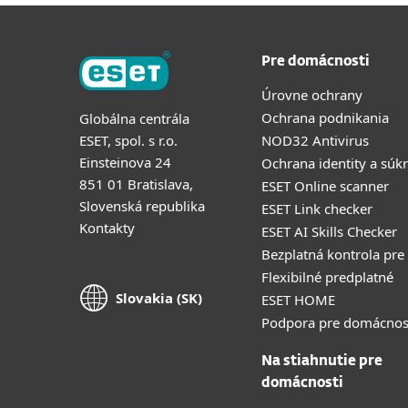
Pre domácnosti
Úrovne ochrany
Ochrana podnikania
Globálna centrála
ESET, spol. s r.o.
NOD32 Antivirus
Einsteinova 24
Ochrana identity a súk
851 01 Bratislava,
ESET Online scanner
Slovenská republika
ESET Link checker
Kontakty
ESET AI Skills Checker
Bezplatná kontrola pre
Flexibilné predplatné
Slovakia (SK)
ESET HOME
Podpora pre domácnos
Na stiahnutie pre
domácnosti