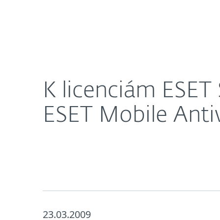
Domácnosti
Firmy
K licenciám ESET Smart Security Business Edition 
O nás
Press centrum
K licenciám ESET 
ESET Mobile Anti
23.03.2009