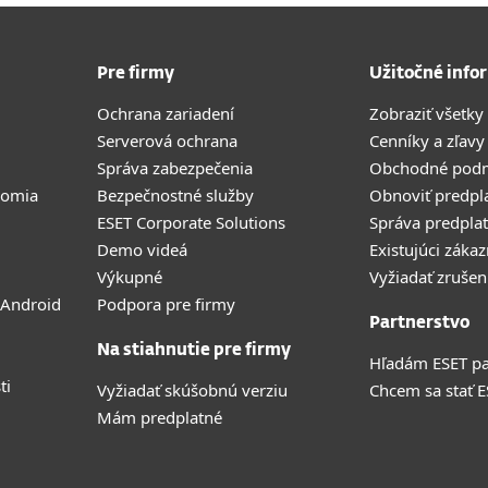
Pre firmy
Užitočné info
Ochrana zariadení
Zobraziť všetky
Serverová ochrana
Cenníky a zľavy
Správa zabezpečenia
Obchodné pod
romia
Bezpečnostné služby
Obnoviť predpl
ESET Corporate Solutions
Správa predpla
Demo videá
Existujúci zákaz
Výkupné
Vyžiadať zrušen
 Android
Podpora pre firmy
Partnerstvo
Na stiahnutie pre firmy
Hľadám ESET pa
ti
Vyžiadať skúšobnú verziu
Chcem sa stať 
Mám predplatné