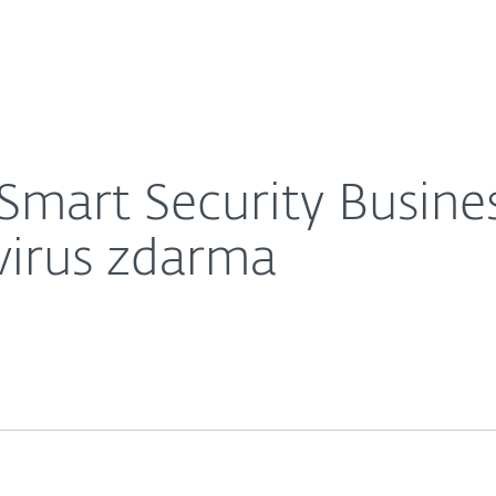
O nás
teraz ESET Mobile Antivirus zdarma
Kariéra
Kontakt
Smart Security Busines
virus zdarma