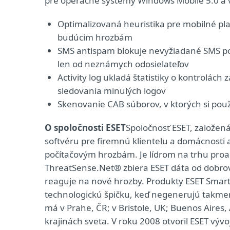
pre operačné systémy Windows Mobile 5.0 a 
Optimalizovaná heuristika pre mobilné pla
budúcim hrozbám
SMS antispam blokuje nevyžiadané SMS pod
len od neznámych odosielateľov
Activity log ukladá štatistiky o kontrolác
sledovania minulých logov
Skenovanie CAB súborov, v ktorých si pou
O spoločnosti ESET
Spoločnosť ESET, založe
softvéru pre firemnú klientelu a domácnosti 
počítačovým hrozbám. Je lídrom na trhu proak
ThreatSense.Net® zbiera ESET dáta od dobrov
reaguje na nové hrozby. Produkty ESET Smart 
technologickú špičku, keď negenerujú takmer ž
má v Prahe, ČR; v Bristole, UK; Buenos Aires,
krajinách sveta. V roku 2008 otvoril ESET vý