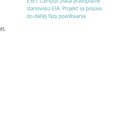
ESET Campus získal právoplatné
stanovisko EIA. Projekt sa posúva
do ďalšej fázy povoľovania
MS
y