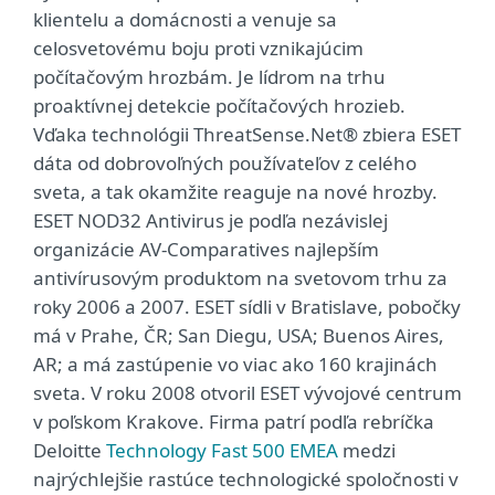
klientelu a domácnosti a venuje sa
celosvetovému boju proti vznikajúcim
počítačovým hrozbám. Je lídrom na trhu
proaktívnej detekcie počítačových hrozieb.
Vďaka technológii ThreatSense.Net® zbiera ESET
dáta od dobrovoľných používateľov z celého
sveta, a tak okamžite reaguje na nové hrozby.
ESET NOD32 Antivirus je podľa nezávislej
organizácie AV-Comparatives najlepším
antivírusovým produktom na svetovom trhu za
roky 2006 a 2007. ESET sídli v Bratislave, pobočky
má v Prahe, ČR; San Diegu, USA; Buenos Aires,
AR; a má zastúpenie vo viac ako 160 krajinách
sveta. V roku 2008 otvoril ESET vývojové centrum
v poľskom Krakove. Firma patrí podľa rebríčka
Deloitte
Technology Fast 500 EMEA
medzi
najrýchlejšie rastúce technologické spoločnosti v