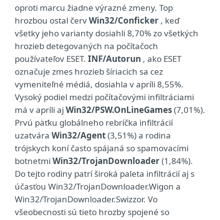
oproti marcu žiadne výrazné zmeny. Top
hrozbou ostal červ
Win32/Conficker
, keď
všetky jeho varianty dosiahli 8,70% zo všetkých
hrozieb detegovaných na počítačoch
používateľov ESET.
INF/Autorun
, ako ESET
označuje zmes hrozieb šíriacich sa cez
vymeniteľné médiá, dosiahla v apríli 8,55%.
Vysoký podiel medzi počítačovými infiltráciami
má v apríli aj
Win32/PSW.OnLineGames
(7,01%).
Prvú päťku globálneho rebríčka infiltrácií
uzatvára
Win32/Agent
(3,51%) a rodina
trójskych koní často spájaná so spamovacími
botnetmi
Win32/TrojanDownloader
(1,84%).
Do tejto rodiny patrí široká paleta infiltrácií aj s
účasťou Win32/TrojanDownloader.Wigon a
Win32/TrojanDownloader.Swizzor. Vo
všeobecnosti sú tieto hrozby spojené so