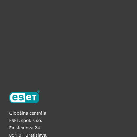
Pre domácnosti
Pre firmy
Užitočné informácie
Partnerstvo
O ESET
Globálna centrála
ESET, spol. s r.o.
Einsteinova 24
851 01 Bratislava,