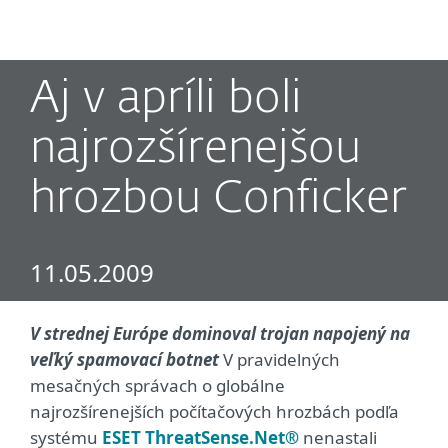
MENU
Aj v apríli boli
najrozšírenejšou
hrozbou Conficker
11.05.2009
V strednej Európe dominoval trojan napojený na
veľký spamovací botnet
V pravidelných
mesačných správach o globálne
najrozšírenejších počítačových hrozbách podľa
systému
ESET ThreatSense.Net®
nenastali