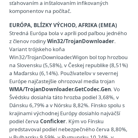
sťahovaním a inštalovaním infikovaných
komponentov na počítač.
EURÓPA, BLÍZKY VÝCHOD, AFRIKA (EMEA)
Stredná Európa bola v apríli pod paľbou jedného
z členov rodiny
Win32/TrojanDownloader
.
Variant trójskeho koňa
Win32/TrojanDownloader.Wigon bol top hrozbou
na Slovensku (5,58%), v Českej republike (8,51%)
a Maďarsku (6,14%). Používateľov v severnej
Európe najčastejšie ohrozoval media trojan
WMA/TrojanDownloader.GetCodec.Gen
. Vo
Švédsku dosiahla táto hrozba podiel 3,68%, v
Dánsku 6,79% a v Nórsku 8,82%. Fínsko spolu s
krajinami východnej Európy dosiahlo najväčší
podiel červa
Conficker
. Kým vo Fínsku
predstavoval podiel nebezpečného červa 8,80%,
v Bulharsku 9,59%, v Rumunsku 10,24%, v