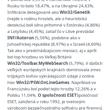
Rusku to bolo 18,47%, a na Ukrajine 24,63%.
Infiltrácie detegované ako
Win32/Genetik
(nejde o rodinu hrozieb, ale o heuristickú
detekciu) boli silno prítomné v Estónsku (4,86%)
a Lotyšsku (4,45%), zatiaľ čo v Litve prevládal
INF/Autorun
(5,56%), podobne ako v
Juhoafrickej republike (8,97%) a v Izraeli (4,60%).
Tak ako v predchádzajúcom mesiaci, aj v apríli
bol top hrozbou vo Veľkej Británii
Win32/Toolbar.MyWebSearch
(5,79%). V ďalších
veľkých európskych krajinách dominovala zmes
trójskych koňov vykrádajúcich údaje z online
hier
Win32/PSW.OnLineGames
. Napríklad vo
Francúzsku bol podiel tejto hrozby 12,26% a v
Poľsku 11,04%.
O spoločnosti ESET
Spoločnosť
ESET, založená v roku 1992, je svetovým
výrobcom bezpečnostného softvéru pre firemnú