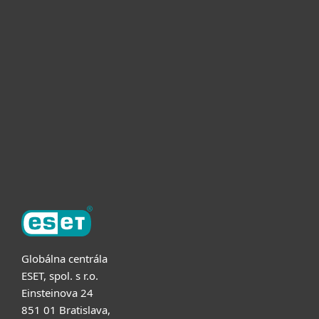
Pre domácnosti
Pre firmy
Užitočné informácie
Partnerstvo
O ESET
Globálna centrála
ESET, spol. s r.o.
Einsteinova 24
851 01 Bratislava,