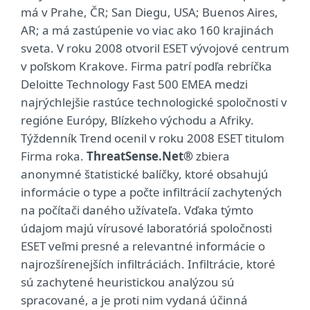
má v Prahe, ČR; San Diegu, USA; Buenos Aires,
AR; a má zastúpenie vo viac ako 160 krajinách
sveta. V roku 2008 otvoril ESET vývojové centrum
v poľskom Krakove. Firma patrí podľa rebríčka
Deloitte Technology Fast 500 EMEA medzi
najrýchlejšie rastúce technologické spoločnosti v
regióne Európy, Blízkeho východu a Afriky.
Týždenník Trend ocenil v roku 2008 ESET titulom
Firma roka.
ThreatSense.Net®
zbiera
anonymné štatistické balíčky, ktoré obsahujú
informácie o type a počte infiltrácií zachytených
na počítači daného užívateľa. Vďaka týmto
údajom majú vírusové laboratóriá spoločnosti
ESET veľmi presné a relevantné informácie o
najrozšírenejších infiltráciách. Infiltrácie, ktoré
sú zachytené heuristickou analýzou sú
spracované, a je proti nim vydaná účinná