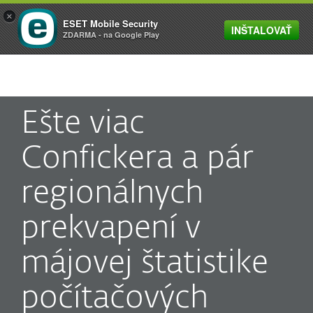
×
ESET Mobile Security
INŠTALOVAŤ
MENU
ZDARMA - na Google Play
Ešte viac
Confickera a pár
regionálnych
prekvapení v
májovej štatistike
počítačových