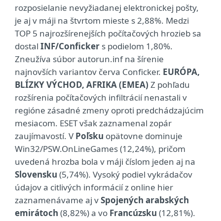
rozposielanie nevyžiadanej elektronickej pošty,
je aj v máji na štvrtom mieste s 2,88%. Medzi
TOP 5 najrozšírenejších počítačových hrozieb sa
dostal
INF/Conficker
s podielom 1,80%.
Zneužíva súbor autorun.inf na šírenie
najnovších variantov červa Conficker.
EURÓPA,
BLÍZKY VÝCHOD, AFRIKA (EMEA)
Z pohľadu
rozšírenia počítačových infiltrácií nenastali v
regióne zásadné zmeny oproti predchádzajúcim
mesiacom. ESET však zaznamenal zopár
zaujímavostí. V
Poľsku
opätovne dominuje
Win32/PSW.OnLineGames (12,24%), pričom
uvedená hrozba bola v máji číslom jeden aj na
Slovensku
(5,74%). Vysoký podiel vykrádačov
údajov a citlivých informácií z online hier
zaznamenávame aj v
Spojených arabských
emirátoch
(8,82%) a vo
Francúzsku
(12,81%).