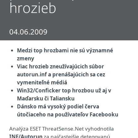
hrozieb
04.06.2009
Medzi top hrozbami nie sú významné
zmeny
Viac hrozieb zneužívajúcich súbor
autorun.inf a prenášajúcich sa cez
vymeniteľné médiá
Win32/Conficker top hrozbou už aj v
Maďarsku či Taliansku
Dánsko má vysoký podiel červa
útočiaceho na používateľov Facebooku
Analýza ESET ThreatSense.Net vyhodnotila
INF/Autorun
za najčastejšie detegovanú