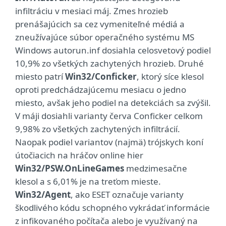
infiltráciu v mesiaci máj. Zmes hrozieb
prenášajúcich sa cez vymeniteľné médiá a
zneužívajúce súbor operačného systému MS
Windows autorun.inf dosiahla celosvetový podiel
10,9% zo všetkých zachytených hrozieb. Druhé
miesto patrí
Win32/Conficker
, ktorý síce klesol
oproti predchádzajúcemu mesiacu o jedno
miesto, avšak jeho podiel na detekciách sa zvýšil.
V máji dosiahli varianty červa Conficker celkom
9,98% zo všetkých zachytených infiltrácií.
Naopak podiel variantov (najmä) trójskych koní
útočiacich na hráčov online hier
Win32/PSW.OnLineGames
medzimesačne
klesol a s 6,01% je na treťom mieste.
Win32/Agent
, ako ESET označuje varianty
škodlivého kódu schopného vykrádať informácie
z infikovaného počítača alebo je využívaný na