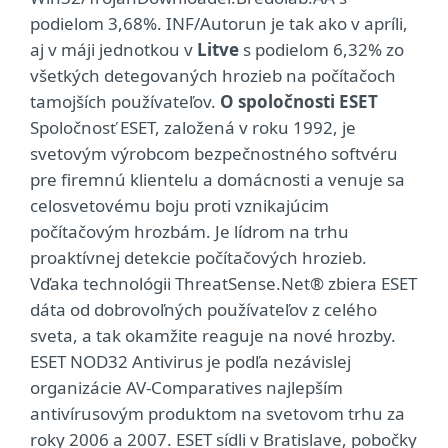
podielom 3,68%. INF/Autorun je tak ako v apríli,
aj v máji jednotkou v
Litve
s podielom 6,32% zo
všetkých detegovaných hrozieb na počítačoch
tamojších používateľov.
O spoločnosti ESET
Spoločnosť ESET, založená v roku 1992, je
svetovým výrobcom bezpečnostného softvéru
pre firemnú klientelu a domácnosti a venuje sa
celosvetovému boju proti vznikajúcim
počítačovým hrozbám. Je lídrom na trhu
proaktívnej detekcie počítačových hrozieb.
Vďaka technológii ThreatSense.Net® zbiera ESET
dáta od dobrovoľných používateľov z celého
sveta, a tak okamžite reaguje na nové hrozby.
ESET NOD32 Antivirus je podľa nezávislej
organizácie AV-Comparatives najlepším
antivírusovým produktom na svetovom trhu za
roky 2006 a 2007. ESET sídli v Bratislave, pobočky