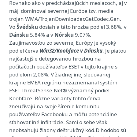
Rovnako ako v predchádzajúcich mesiacoch, aj v
máji dominoval severnej Európe tzv. media
trojan WMA/TrojanDownloader.GetCodec.Gen.
Vo
Švédsku
dosiahla táto hrozba podiel 3,68%, v
Dánsku
5,84% a v
Nórsku
9,07%.
Zaujímavosťou zo severnej Európy je vysoký
podiel červa
Win32/Koobface v Dánsku
. Je piatou
najčastejšie detegovanou hrozbou na
počítačoch používateľov ESET v tejto krajine s
podielom 2,08%. V žiadnej inej sledovanej
krajine EMEA regiónu nezaznemanal systém
ESET ThreatSense.Net® významný podiel
Koobface. Rôzne varianty tohto červa
zneužívajú na svoje šírenie komunitu
používateľov Facebooku a môžu potenciálne
sťahovať iné infiltrácie. Sami o sebe však
neobsahujú žiadny deštrukčný kód.Dlhodobo sú