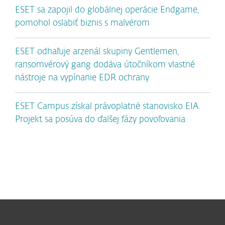
ESET sa zapojil do globálnej operácie Endgame,
pomohol oslabiť biznis s malvérom
ESET odhaľuje arzenál skupiny Gentlemen,
ransomvérový gang dodáva útočníkom vlastné
nástroje na vypínanie EDR ochrany
ESET Campus získal právoplatné stanovisko EIA.
Projekt sa posúva do ďalšej fázy povoľovania