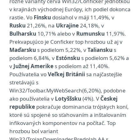
rôzne varianty červa Win32/Conficker jednotkou
v krajinách východnej Európy, ich podiel dokonca
rastie. Vo
Fínsku
dosiahol v máji 11,49%, v
Rusku
21,26%, na
Ukrajine
24,18%, v
Bulharsku
10,71% alebo v
Rumunsku
11,97%.
Prekvapujúco je Conficker top hrozbou už aj v
Maďarsku
s podielom 5,22%, v
Taliansku
s
podielom 6,84%, v
Estónsku
s podielom 5,62% a
v
Južnej Amerike
s podielom až 11,40%.
Používatelia vo
Veľkej Británii
sa najčastejšie
stretávajú s
Win32/Toolbar.MyWebSearch(6,20%), podobne
ako používatelia v
Lotyššsku
(4%). V
Českej
republike
pokračuje dominancia trójskych koní,
ktoré sú spojené so sťahovaním a inštalovaním
infikovaných komponentov na počítač. Top
hrozbou bol variant
Win32/TrojanDownloader.Bredolab.AA s