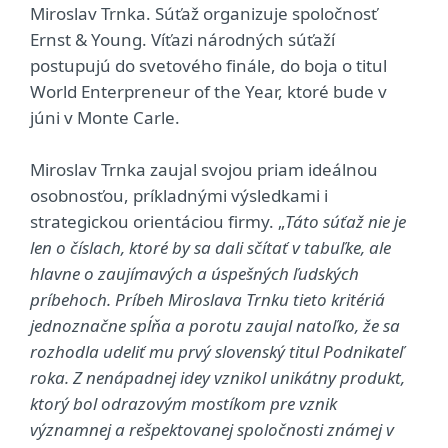
Miroslav Trnka. Súťaž organizuje spoločnosť
Ernst & Young. Víťazi národných súťaží
postupujú do svetového finále, do boja o titul
World Enterpreneur of the Year, ktoré bude v
júni v Monte Carle.
Miroslav Trnka zaujal svojou priam ideálnou
osobnosťou, príkladnými výsledkami i
strategickou orientáciou firmy. „
Táto súťaž nie je
len o číslach, ktoré by sa dali sčítať v tabuľke, ale
hlavne o zaujímavých a úspešných ľudských
príbehoch. Príbeh Miroslava Trnku tieto kritériá
jednoznačne spĺňa a porotu zaujal natoľko, že sa
rozhodla udeliť mu prvý slovenský titul Podnikateľ
roka. Z nenápadnej idey vznikol unikátny produkt,
ktorý bol odrazovým mostíkom pre vznik
významnej a rešpektovanej spoločnosti známej v