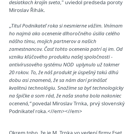
desiatkach krajín sveta
," uviedol predseda poroty
Miroslav Řihák.
„
Titul Podnikateľ roka si nesmierne vážim. Vnímam
ho najmä ako ocenenie dlhoročného úsilia celého
nášho tímu, mojich partnerov a našich
zamestnancov. Časť tohto ocenenia patrí aj im. Od
vzniku kľúčového produktu našej spoločnosti -
antivírusového systému NOD uplynulo už takmer
20 rokov. To, že náš produkt je úspešný takú dlhú
dobu asi znamená, že sa nám darí prinášať
kvalitnú technológiu. Snažíme sa byť technologicky
na špičke a som rád, že naša snaha bola nakoniec
ocenená,“
povedal Miroslav Trnka, prvý slovenský
Podnikateľ roka.<//em><//em>
Okrem toho, že je M. Trnka vo vedení firmy Eset,