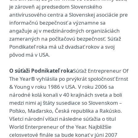
je zároveň aj predsedom Slovenského
antivírusového centra a Slovenskej asociácie pre
informačnú bezpečnosť a významne sa
angažuje aj v medzinárodných organizáciách
zameraných na počítačovú bezpečnosť. Súťaž
Pondikateľ roka má už dvadsať rokov a svoj
pôvod má v USA.
O súťaži Podnikateľ roka
Súťaž Entrepreneur Of
The Year® vyhlásila po prvýkrát spoločnosť Ernst
& Young v roku 1986 v USA. V roku 2006 sa
národné kolá konali v 40 krajinách sveta a boli
medzi nimi aj štáty susediace so Slovenskom –
Poľsko, Maďarsko, Česká republika a Rakúsko.
Všetci národní víťazi následne súťažia o titul
World Enterpreneur of the Year. Najbližšie
celosvetové finále sa bude konať v júni 2007