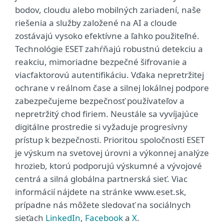
bodov, cloudu alebo mobilných zariadení, naše
riešenia a služby založené na AI a cloude
zostávajú vysoko efektívne a ľahko použiteľné.
Technológie ESET zahŕňajú robustnú detekciu a
reakciu, mimoriadne bezpečné šifrovanie a
viacfaktorovú autentifikáciu. Vďaka nepretržitej
ochrane v reálnom čase a silnej lokálnej podpore
zabezpečujeme bezpečnosť používateľov a
nepretržitý chod firiem. Neustále sa vyvíjajúce
digitálne prostredie si vyžaduje progresívny
prístup k bezpečnosti. Prioritou spoločnosti ESET
je výskum na svetovej úrovni a výkonnej analýze
hrozieb, ktorú podporujú výskumné a vývojové
centrá a silná globálna partnerská sieť. Viac
informácií nájdete na stránke www.eset.sk,
prípadne nás môžete sledovať na sociálnych
sieťach
LinkedIn
,
Facebook
a
X
.