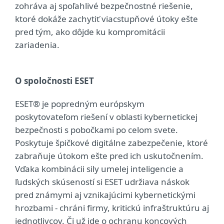
zohráva aj spoľahlivé bezpečnostné riešenie,
ktoré dokáže zachytiť viacstupňové útoky ešte
pred tým, ako dôjde ku kompromitácii
zariadenia.
O spoločnosti ESET
ESET® je popredným európskym
poskytovateľom riešení v oblasti kybernetickej
bezpečnosti s pobočkami po celom svete.
Poskytuje špičkové digitálne zabezpečenie, ktoré
zabraňuje útokom ešte pred ich uskutočnením.
Vďaka kombinácii sily umelej inteligencie a
ľudských skúseností si ESET udržiava náskok
pred známymi aj vznikajúcimi kybernetickými
hrozbami - chráni firmy, kritickú infraštruktúru aj
jednotlivcov. Či už ide o ochranu koncových