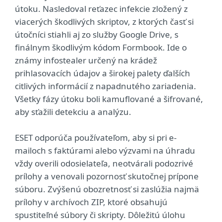
útoku. Nasledoval reťazec infekcie zložený z
viacerých škodlivých skriptov, z ktorých časť si
útočníci stiahli aj zo služby Google Drive, s
finálnym škodlivým kódom Formbook. Ide o
známy infostealer určený na krádež
prihlasovacích údajov a širokej palety ďalších
citlivých informácií z napadnutého zariadenia.
Všetky fázy útoku boli kamuflované a šifrované,
aby sťažili detekciu a analýzu.
ESET odporúča používateľom, aby si pri e-
mailoch s faktúrami alebo výzvami na úhradu
vždy overili odosielateľa, neotvárali podozrivé
prílohy a venovali pozornosť skutočnej prípone
súboru. Zvýšenú obozretnosť si zaslúžia najmä
prílohy v archívoch ZIP, ktoré obsahujú
spustiteľné súbory či skripty. Dôležitú úlohu