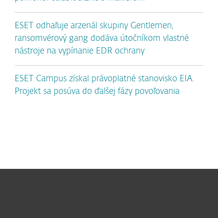
ESET odhaľuje arzenál skupiny Gentlemen,
ransomvérový gang dodáva útočníkom vlastné
nástroje na vypínanie EDR ochrany
ESET Campus získal právoplatné stanovisko EIA.
Projekt sa posúva do ďalšej fázy povoľovania
Pre domácnosti