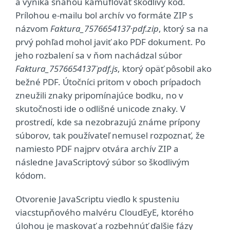
a vyniká snahou kamuflovať škodlivý kód.
Prílohou e-mailu bol archív vo formáte ZIP s
názvom
Faktura_7576654137·pdf.zip
, ktorý sa na
prvý pohľad mohol javiť ako PDF dokument. Po
jeho rozbalení sa v ňom nachádzal súbor
Faktura_7576654137˙pdf.js
, ktorý opäť pôsobil ako
bežné PDF. Útočníci pritom v oboch prípadoch
zneužili znaky pripomínajúce bodku, no v
skutočnosti ide o odlišné unicode znaky. V
prostredí, kde sa nezobrazujú známe prípony
súborov, tak používateľ nemusel rozpoznať, že
namiesto PDF najprv otvára archív ZIP a
následne JavaScriptový súbor so škodlivým
kódom.
Otvorenie JavaScriptu viedlo k spusteniu
viacstupňového malvéru CloudEyE, ktorého
úlohou je maskovať a rozbehnúť ďalšie fázy