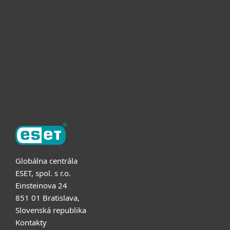
Pre firmy
Užitočné informácie
Partnerstvo
O ESET
Globálna centrála
ESET, spol. s r.o.
Einsteinova 24
851 01 Bratislava,
Slovenská republika
Kontakty