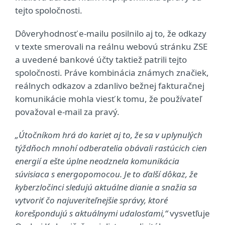
tejto spoločnosti.
Dôveryhodnosť e-mailu posilnilo aj to, že odkazy
v texte smerovali na reálnu webovú stránku ZSE
a uvedené bankové účty taktiež patrili tejto
spoločnosti. Práve kombinácia známych značiek,
reálnych odkazov a zdanlivo bežnej fakturačnej
komunikácie mohla viesť k tomu, že používateľ
považoval e-mail za pravý.
„Útočníkom hrá do kariet aj to, že sa v uplynulých
týždňoch mnohí odberatelia obávali rastúcich cien
energií a ešte úplne neodznela komunikácia
súvisiaca s energopomocou. Je to ďalší dôkaz, že
kyberzločinci sledujú aktuálne dianie a snažia sa
vytvoriť čo najuveriteľnejšie správy, ktoré
korešpondujú s aktuálnymi udalosťami,“
vysvetľuje