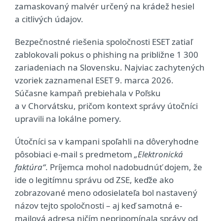
zamaskovaný malvér určený na krádež hesiel
a citlivých údajov.
Bezpečnostné riešenia spoločnosti ESET zatiaľ
zablokovali pokus o phishing na približne 1 300
zariadeniach na Slovensku. Najviac zachytených
vzoriek zaznamenal ESET 9. marca 2026.
Súčasne kampaň prebiehala v Poľsku
a v Chorvátsku, pričom kontext správy útočníci
upravili na lokálne pomery.
Útočníci sa v kampani spoľahli na dôveryhodne
pôsobiaci e-mail s predmetom
„Elektronická
faktúra“
. Príjemca mohol nadobudnúť dojem, že
ide o legitímnu správu od ZSE, keďže ako
zobrazované meno odosielateľa bol nastavený
názov tejto spoločnosti – aj keď samotná e-
mailová adresa ničím nepripomínala správy od