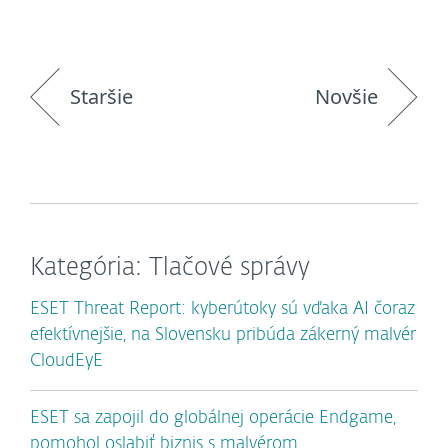
Staršie
Novšie
Kategória: Tlačové správy
ESET Threat Report: kyberútoky sú vďaka AI čoraz
efektívnejšie, na Slovensku pribúda zákerný malvér
CloudEyE
ESET sa zapojil do globálnej operácie Endgame,
pomohol oslabiť biznis s malvérom