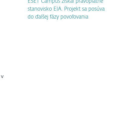
ESET Campus získal právoplatné
stanovisko EIA. Projekt sa posúva
do ďalšej fázy povoľovania
 v