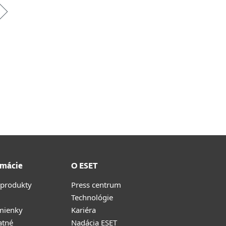
rmácie
O ESET
 produkty
Press centrum
Technológie
mienky
Kariéra
atné
Nadácia ESET