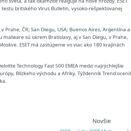
ého sveta, a tak okamžite reaguje na nové hrozby. ESET
testu britského Virus Bulletin, vysoko-rešpektovanej
á v Prahe, ČR; San Diegu, USA; Buenos Aires, Argentína a
 malware sú okrem Bratislavy, aj v San Diegu, v Prahe,
oskve. ESET má zastúpenie vo viac ako 180 krajinách
Deloitte Technology Fast 500 EMEA medzi najrýchlejšie
urópy, Blízkeho východu a Afriky. Týždenník Trend ocenil
ka.
Novšie