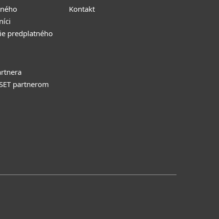
tného
Kontakt
níci
ie predplatného
rtnera
ESET partnerom