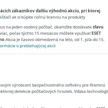
ácich zákazníkov ďalšiu výhodnú akciu, pri ktorej
Stačí ak si kúpite ročnú licenciu na produkty
rus na jeden osobný počítač, okamžite dostávate
zľavu
aviac, počas týchto 15 mesiacov môžete využívať
ESET
mo
.Akcia je časovo obmedzená na leto, od 1. júla do 15.
formácie o prebiehajúcej akcii
svetovým výrobcom bezpečnostného softvéru pre firemnú
aktívnej detekcie počítačových hrozieb. Vďaka technológii