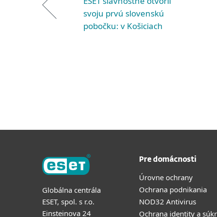
ESET slávnostne otvoril
svoju prvú slovenskú
pobočku: v Košiciach
Pre domácnosti
Úrovne ochrany
Ochrana podnikania
Globálna centrála
ESET, spol. s r.o.
NOD32 Antivirus
Einsteinova 24
Ochrana identity a súk