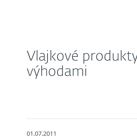
Domácnosti
Firmy
Vlajkové produkty ESET teraz so zľavou 30% a ďa
O nás
Press centrum
Vlajkové produkty
výhodami
01.07.2011