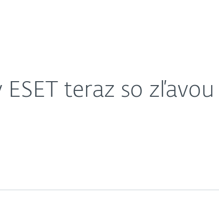
O nás
lšími výhodami
Kariéra
Kontakt
 ESET teraz so zľavou