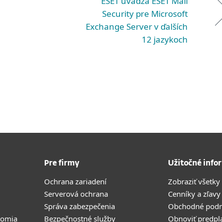
ESET uvádza ESET Mail
Security pre Microsoft
Exchange Server v ďalších
12 jazykoch
Pre firmy
Užitočné info
Ochrana zariadení
Zobraziť všetky
Serverová ochrana
Cenníky a zľavy
Správa zabezpečenia
Obchodné pod
romia
Bezpečnostné služby
Obnoviť predpl