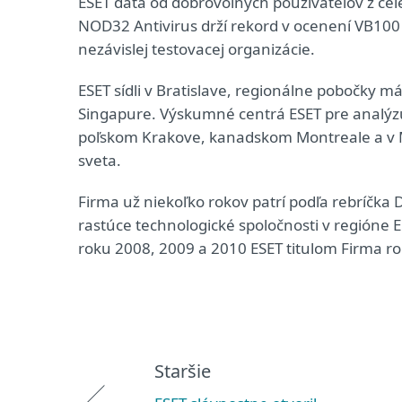
ESET dáta od dobrovoľných používateľov z cel
NOD32 Antivirus drží rekord v ocenení VB100 
nezávislej testovacej organizácie.
ESET sídli v Bratislave, regionálne pobočky m
Singapure. Výskumné centrá ESET pre analýzu
poľskom Krakove, kanadskom Montreale a v M
sveta.
Firma už niekoľko rokov patrí podľa rebríčka 
rastúce technologické spoločnosti v regióne E
roku 2008, 2009 a 2010 ESET titulom Firma ro
Staršie