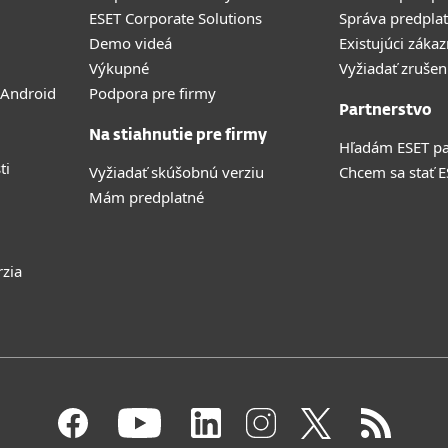
ESET Corporate Solutions
Správa predpla
Demo videá
Existujúci zákaz
Výkupné
Vyžiadať zrušen
 Android
Podpora pre firmy
Partnerstvo
Na stiahnutie pre firmy
Hľadám ESET pa
ti
Vyžiadať skúšobnú verziu
Chcem sa stať 
Mám predplatné
rzia