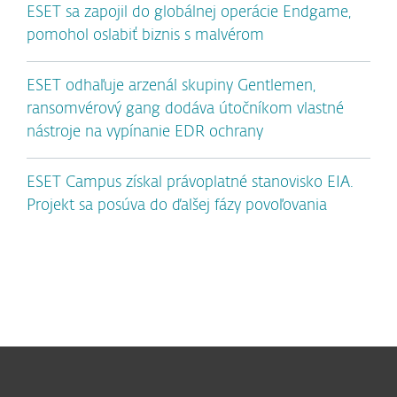
ESET sa zapojil do globálnej operácie Endgame,
pomohol oslabiť biznis s malvérom
ESET odhaľuje arzenál skupiny Gentlemen,
ransomvérový gang dodáva útočníkom vlastné
nástroje na vypínanie EDR ochrany
ESET Campus získal právoplatné stanovisko EIA.
Projekt sa posúva do ďalšej fázy povoľovania