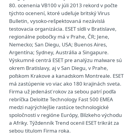
80. ocenenia VB100 v júli 2013 rekord v počte
týchto ocenení, ktoré udeľuje britský Virus
Bulletin, vysoko-rešpektovaná nezávislá
testovacia organizácia. ESET sídli v Bratislave,
regionálne pobočky má v Prahe, ČR; Jene,
Nemecko; San Diegu, USA; Buenos Aires,
Argentína; Sydney, Austrália a Singapure.
Výskumné centrá ESET pre analýzu malware sú
okrem Bratislavy, aj v San Diegu, v Prahe,
poľskom Krakove a kanadskom Montreale. ESET
má zastúpenie vo viac ako 180 krajinách sveta.
Firma už jedenásť rokov za sebou patrí podľa
rebríčka Deloitte Technology Fast 500 EMEA
medzi najrýchlejšie rastúce technologické
spoločnosti v regióne Európy, Blízkeho východu
a Afriky. Týždenník Trend ocenil ESET trikrát za
sebou titulom Firma roka.