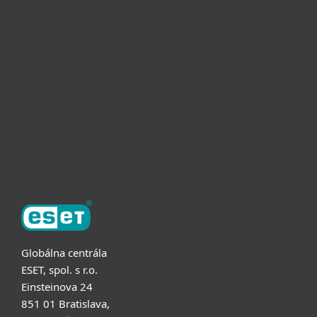
Pre domácnosti
Pre firmy
Užitočné informácie
Partnerstvo
O ESET
Globálna centrála
ESET, spol. s r.o.
Einsteinova 24
851 01 Bratislava,