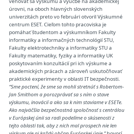
venovať sa výskumu a výučbe na akademickej
úrovni, na oboch hlavných slovenských
univerzitách preto vo februári otvoril Výskumné
centrum ESET. Cieľom tohto pracoviska je
pomáhať študentom a výskumníkom Fakulty
informatiky a informačných technológií STU,
Fakulty elektrotechniky a informatiky STU a
Fakulty matematiky, fyziky a informatiky UK
poskytovaním konzultácií pri ich výskume a
akademických prácach a zároveň uskutočňovať
praktické experimenty v oblasti IT bezpečnosti.
“Sme poctení, že sme sa mohli stretnúť s Robertom-
Jan Smithom a porozprávať sa s ním o stave
výskumu, inovácií a ako sa k nim staviame v ESETe.
Ako najväčšia bezpečnostná spoločnosť s centrálou
v Európskej únii sa radi podelíme o skúsenosti z
tejto oblasti tak, aby z nich mal prospech nie len
výskum ale aj každý občan Európskej únie,”
hovorí