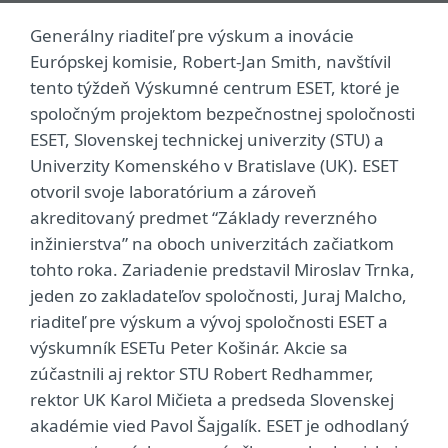
Generálny riaditeľ pre výskum a inovácie
Európskej komisie, Robert-Jan Smith, navštívil
tento týždeň Výskumné centrum ESET, ktoré je
spoločným projektom bezpečnostnej spoločnosti
ESET, Slovenskej technickej univerzity (STU) a
Univerzity Komenského v Bratislave (UK). ESET
otvoril svoje laboratórium a zároveň
akreditovaný predmet “Základy reverzného
inžinierstva” na oboch univerzitách začiatkom
tohto roka. Zariadenie predstavil Miroslav Trnka,
jeden zo zakladateľov spoločnosti, Juraj Malcho,
riaditeľ pre výskum a vývoj spoločnosti ESET a
výskumník ESETu Peter Košinár. Akcie sa
zúčastnili aj rektor STU Robert Redhammer,
rektor UK Karol Mičieta a predseda Slovenskej
akadémie vied Pavol Šajgalík. ESET je odhodlaný