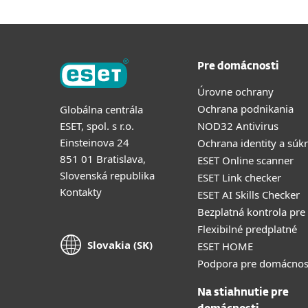
Pre domácnosti
Úrovne ochrany
Ochrana podnikania
Globálna centrála
ESET, spol. s r.o.
NOD32 Antivirus
Einsteinova 24
Ochrana identity a súk
851 01 Bratislava,
ESET Online scanner
Slovenská republika
ESET Link checker
Kontakty
ESET AI Skills Checker
Bezplatná kontrola pre
Flexibilné predplatné
Slovakia (SK)
ESET HOME
Podpora pre domácnos
Na stiahnutie pre