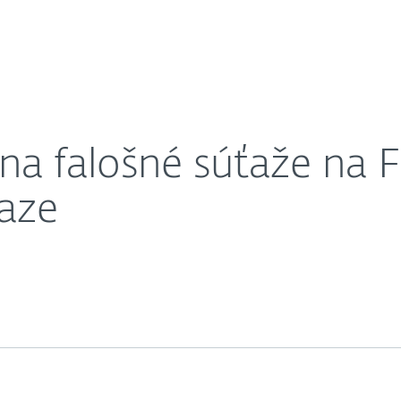
O nás
 obete môžu prísť o peniaze
Kariéra
Kontakt
na falošné súťaže na 
iaze