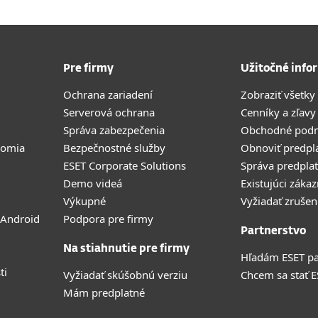
Pre firmy
Užitočné info
Ochrana zariadení
Zobraziť všetky
Serverová ochrana
Cenníky a zľavy
Správa zabezpečenia
Obchodné pod
romia
Bezpečnostné služby
Obnoviť predpl
ESET Corporate Solutions
Správa predpla
Demo videá
Existujúci zákaz
Výkupné
Vyžiadať zrušen
 Android
Podpora pre firmy
Partnerstvo
Na stiahnutie pre firmy
Hľadám ESET pa
ti
Vyžiadať skúšobnú verziu
Chcem sa stať 
Mám predplatné