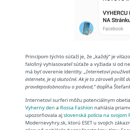
Princípom týchto súťaží je, že „každý“ je víť
falošný vyhlasovateľ súťaže a vyžiada si od 
má byť overenie identity.
„Internetoví používat
internete, je aj skutočné. Ak je to zároveň príliš
pravdepodobnosťou o podvod,“
dopĺňa Štefan
Internetoví surferi môžu potenciálnym obet
Vyherny den
a
Rossa Fashion
nahlásia priam
upozorňovala aj
slovenská polícia na svojom 
Modernevyhry.sk, ktorú ESET u svojich zákaz