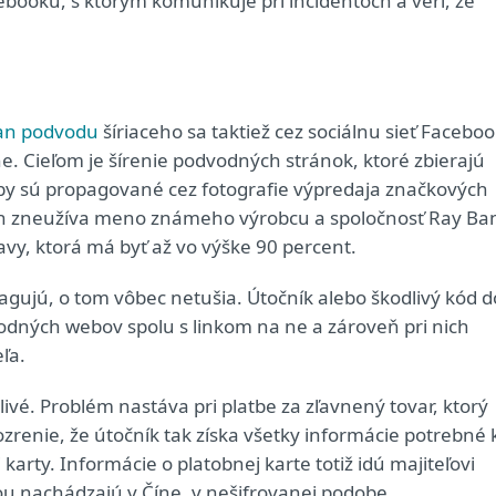
ooku, s ktorým komunikuje pri incidentoch a verí, že
an podvodu
šíriaceho sa taktiež cez sociálnu sieť Faceboo
ne. Cieľom je šírenie podvodných stránok, ktoré zbierajú
by sú propagované cez fotografie výpredaja značkových
len zneužíva meno známeho výrobcu a spoločnosť Ray Ba
zľavy, ktorá má byť až vo výške 90 percent.
agujú, o tom vôbec netušia. Útočník alebo škodlivý kód d
vodných webov spolu s linkom na ne a zároveň pri nich
ľa.
vé. Problém nastáva pri platbe za zľavnený tovar, ktorý
zrenie, že útočník tak získa všetky informácie potrebné 
arty. Informácie o platobnej karte totiž idú majiteľovi
ou nachádzajú v Číne, v nešifrovanej podobe.