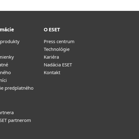
rmácie
O ESET
 produkty
Press centrum
Technológie
mienky
Kariéra
atné
Nadácia ESET
tného
Kontakt
níci
ie predplatného
rtnera
ESET partnerom