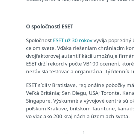
O spoločnosti ESET
Spoločnosť
ESET už 30 rokov
vyvíja popredný 
celom svete. Vďaka riešeniam chrániacim konc
dvojfaktorovej autentifikácii umožňuje firmám
ESET drží rekord v počte VB100 ocenení, ktoré
nezávislá testovacia organizácia. Týždenník Tr
ESET sídli v Bratislave, regionálne pobočky
Veľká Británia; San Diegu, USA; Toronte, Kan
Singapure. Výskumné a vývojové centrá sú okre
poľskom Krakove, britskom Tauntone, kanad
vo viac ako 200 krajinách a územiach sveta.