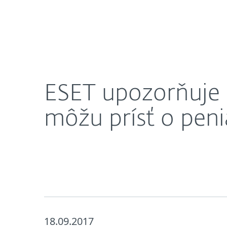
Domácnosti
Firmy
ESET upozorňuje na falošné súťaže na Facebooku,
O nás
Press centrum
ESET upozorňuje 
môžu prísť o pen
18.09.2017