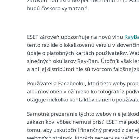
zároveň nahlásila bezpečnostnému tímu Faceb
budú čoskoro vymazané.
ESET zároveň upozorňuje na novú vlnu
RayB
tento raz ide o lokalizovanú verziu v slovenči
údaje o platobných kartách používateľov. We
slnečných okuliarov Ray-Ban. Útočník však 
a ani jej distribútori nie sú tvorcom falošnej 
Používatelia Facebooku, ktorí tieto weby prop
albumov obetí vloží niekoľko fotografií z pod
otaguje niekoľko kontaktov daného používate
Samotné prezeranie týchto webov nie je škodli
zákazníkovi vôbec nemusí prísť. ESET má podo
tomu, aby uskutočnil finančný prevod z danej k
webových stránok, ktorých servery sa väčšin