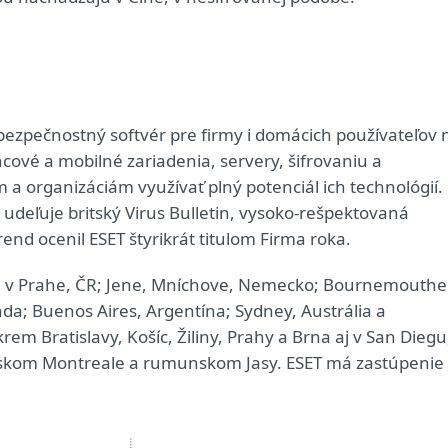
bezpečnostný softvér pre firmy i domácich používateľov 
ové a mobilné zariadenia, servery, šifrovaniu a
 a organizáciám využívať plný potenciál ich technológií.
 udeľuje britský Virus Bulletin, vysoko-rešpektovaná
end ocenil ESET štyrikrát titulom Firma roka.
 má v Prahe, ČR; Jene, Mníchove, Nemecko; Bournemouthe
ada; Buenos Aires, Argentína; Sydney, Austrália a
m Bratislavy, Košíc, Žiliny, Prahy a Brna aj v San Diegu
skom Montreale a rumunskom Jasy. ESET má zastúpenie