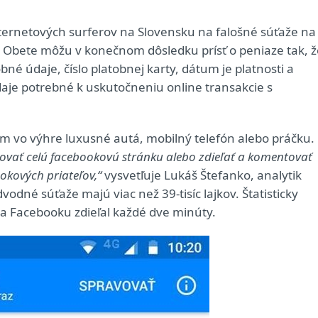
ternetových surferov na Slovensku na falošné súťaže na
. Obete môžu v konečnom dôsledku prísť o peniaze tak, ž
né údaje, číslo platobnej karty, dátum je platnosti a
daje potrebné k uskutočneniu online transakcie s
m vo výhre luxusné autá, mobilný telefón alebo práčku.
jkovať celú facebookovú stránku alebo zdieľať a komentovať
ookových priateľov,“
vysvetľuje Lukáš Štefanko, analytik
vodné súťaže majú viac než 39-tisíc lajkov. Štatisticky
na Facebooku zdieľal každé dve minúty.