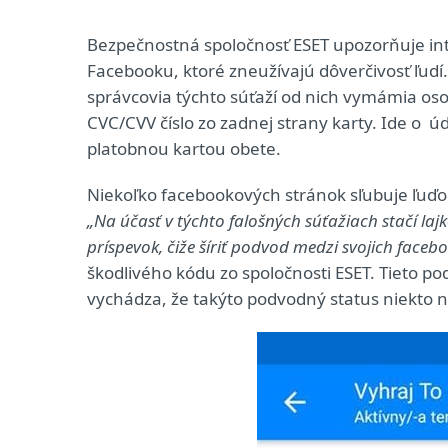
Bezpečnostná spoločnosť ESET upozorňuje in
Facebooku, ktoré zneužívajú dôverčivosť ľudí
správcovia týchto súťaží od nich vymámia osob
CVC/CVV číslo zo zadnej strany karty. Ide o ú
platobnou kartou obete.
Niekoľko facebookových stránok sľubuje ľuďo
„Na účasť v týchto falošných súťažiach stačí la
príspevok, čiže šíriť podvod medzi svojich faceb
škodlivého kódu zo spoločnosti ESET. Tieto pod
vychádza, že takýto podvodný status niekto 