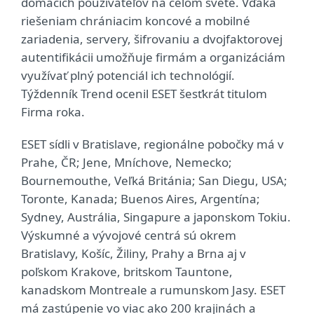
domácich používateľov na celom svete. Vďaka
riešeniam chrániacim koncové a mobilné
zariadenia, servery, šifrovaniu a dvojfaktorovej
autentifikácii umožňuje firmám a organizáciám
využívať plný potenciál ich technológií.
Týždenník Trend ocenil ESET šesťkrát titulom
Firma roka.
ESET sídli v Bratislave, regionálne pobočky má v
Prahe, ČR; Jene, Mníchove, Nemecko;
Bournemouthe, Veľká Británia; San Diegu, USA;
Toronte, Kanada; Buenos Aires, Argentína;
Sydney, Austrália, Singapure a japonskom Tokiu.
Výskumné a vývojové centrá sú okrem
Bratislavy, Košíc, Žiliny, Prahy a Brna aj v
poľskom Krakove, britskom Tauntone,
kanadskom Montreale a rumunskom Jasy. ESET
má zastúpenie vo viac ako 200 krajinách a