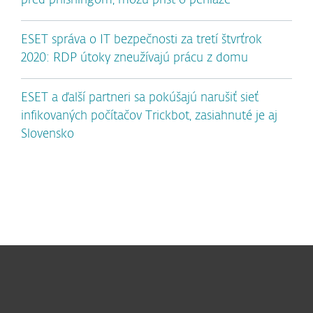
pred phishingom, môžu prísť o peniaze
ESET správa o IT bezpečnosti za tretí štvrťrok
2020: RDP útoky zneužívajú prácu z domu
ESET a ďalší partneri sa pokúšajú narušiť sieť
infikovaných počítačov Trickbot, zasiahnuté je aj
Slovensko
Pre domácnosti