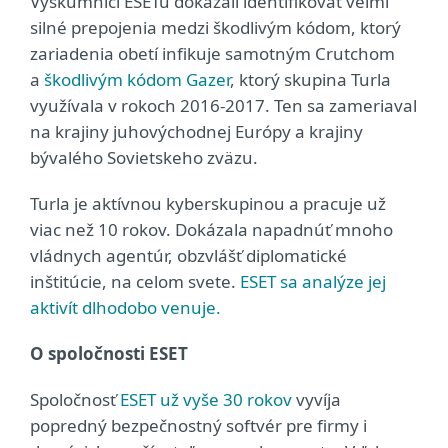
Výskumníci ESETu dokázali identifikovať veľmi
silné prepojenia medzi škodlivým kódom, ktorý
zariadenia obetí infikuje samotným Crutchom
a
škodlivým kódom Gazer
, ktorý skupina Turla
využívala v rokoch 2016-2017. Ten sa zameriaval
na krajiny juhovýchodnej Európy a krajiny
bývalého Sovietskeho zväzu.
Turla je aktívnou kyberskupinou a pracuje už
viac než 10 rokov. Dokázala napadnúť mnoho
vládnych agentúr, obzvlášť diplomatické
inštitúcie, na celom svete.
ESET sa analýze jej
aktivít dlhodobo venuje.
O spoločnosti ESET
Spoločnosť
ESET už vyše 30 rokov
vyvíja
popredný bezpečnostný softvér pre firmy i