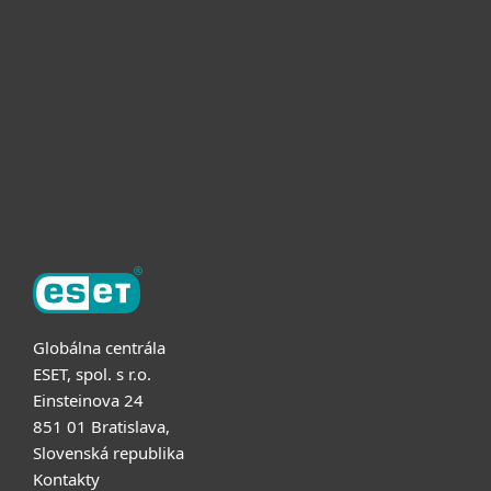
Pre firmy
Užitočné informácie
Partnerstvo
O ESET
Globálna centrála
ESET, spol. s r.o.
Einsteinova 24
851 01 Bratislava,
Slovenská republika
Kontakty