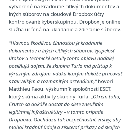
vytvorené na kradnutie citlivých dokumentov a
iných súborov na cloudové Dropbox účty
kontrolované kyberskupinou. Dropbox je online
služba určená na ukladanie a zdieľanie súborov.
“Hlavnou škodlivou činnosťou je kradnutie
dokumentov a iných citlivých súborov. Vyspelosť
útokov a technické detaily tohto objavu naďalej
posilňujú dojem, že skupina Turla má prístup k
výrazným zdrojom, vďaka ktorým dokáže pracovať
s tak veľkým a rozmanitým arzenálom,”
hovorí
Matthieu Faou, výskumník spoločnosti ESET,
ktorý skúma aktivity skupiny Turla.
„Okrem toho,
Crutch sa dokáže dostať do siete zneužitím
legitímnej infraštruktúry – v tomto prípade
Dropboxu. Obchádza tak bezpečnostné vrstvy, aby
mohol kradnúť údaje a získavať príkazy od svojich