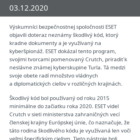
03.12.2020
Výskumníci bezpečnostnej spoločnosti ESET
objavili doteraz neznámy škodlivý kód, ktorý
kradne dokumenty a je využívaný na
kyberšpionáž. ESET dokázal tento program,
svojimi tvorcami pomenovaný Crutch, priradiť k
neslávne známej kyberskupine Turla. Tá medzi
svoje obete radí množstvo vládnych
a diplomatických cieľov v rozličných krajinách.
Škodlivý kód bol používaný od roku 2015
minimálne do začiatku roka 2020. ESET videl
Crutch v sieti ministerstva zahraničných vecí
členskej krajiny Európskej únie, čo naznačuje, že
táto rodina škodlivého kódu je využívaná len voči
veľmi špecifickým cieľom. Tieto nástroje boli