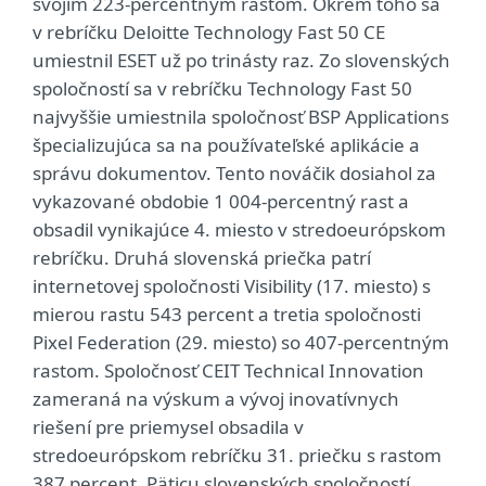
svojim 223-percentným rastom. Okrem toho sa
v rebríčku Deloitte Technology Fast 50 CE
umiestnil ESET už po trinásty raz. Zo slovenských
spoločností sa v rebríčku Technology Fast 50
najvyššie umiestnila spoločnosť BSP Applications
špecializujúca sa na používateľské aplikácie a
správu dokumentov. Tento nováčik dosiahol za
vykazované obdobie 1 004-percentný rast a
obsadil vynikajúce 4. miesto v stredoeurópskom
rebríčku. Druhá slovenská priečka patrí
internetovej spoločnosti Visibility (17. miesto) s
mierou rastu 543 percent a tretia spoločnosti
Pixel Federation (29. miesto) so 407-percentným
rastom. Spoločnosť CEIT Technical Innovation
zameraná na výskum a vývoj inovatívnych
riešení pre priemysel obsadila v
stredoeurópskom rebríčku 31. priečku s rastom
387 percent. Päticu slovenských spoločností