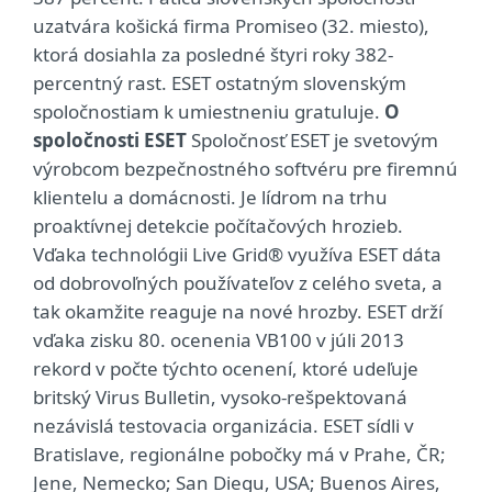
uzatvára košická firma Promiseo (32. miesto),
ktorá dosiahla za posledné štyri roky 382-
percentný rast. ESET ostatným slovenským
spoločnostiam k umiestneniu gratuluje.
O
spoločnosti ESET
Spoločnosť ESET je svetovým
výrobcom bezpečnostného softvéru pre firemnú
klientelu a domácnosti. Je lídrom na trhu
proaktívnej detekcie počítačových hrozieb.
Vďaka technológii Live Grid® využíva ESET dáta
od dobrovoľných používateľov z celého sveta, a
tak okamžite reaguje na nové hrozby. ESET drží
vďaka zisku 80. ocenenia VB100 v júli 2013
rekord v počte týchto ocenení, ktoré udeľuje
britský Virus Bulletin, vysoko-rešpektovaná
nezávislá testovacia organizácia. ESET sídli v
Bratislave, regionálne pobočky má v Prahe, ČR;
Jene, Nemecko; San Diegu, USA; Buenos Aires,