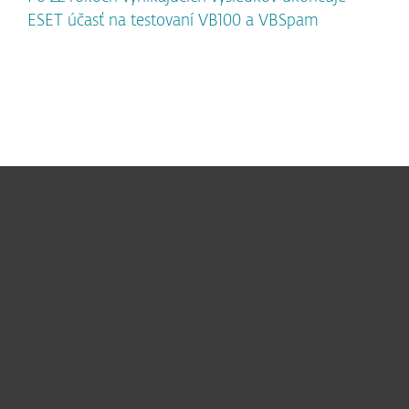
ESET účasť na testovaní VB100 a VBSpam
Pre domácnosti
Pre firmy
Užitočné informácie
Partnerstvo