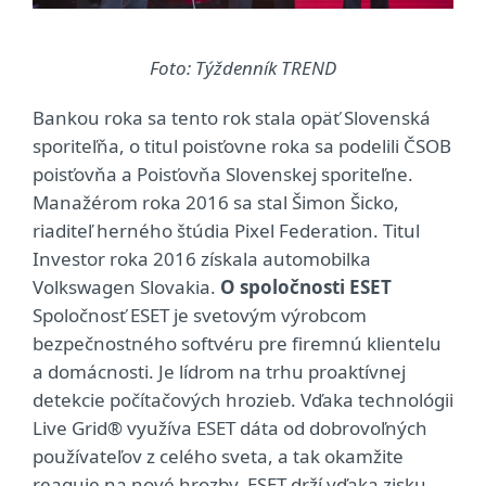
Foto: Týždenník TREND
Bankou roka sa tento rok stala opäť Slovenská
sporiteľňa, o titul poisťovne roka sa podelili ČSOB
poisťovňa a Poisťovňa Slovenskej sporiteľne.
Manažérom roka 2016 sa stal Šimon Šicko,
riaditeľ herného štúdia Pixel Federation. Titul
Investor roka 2016 získala automobilka
Volkswagen Slovakia.
O spoločnosti ESET
Spoločnosť ESET je svetovým výrobcom
bezpečnostného softvéru pre firemnú klientelu
a domácnosti. Je lídrom na trhu proaktívnej
detekcie počítačových hrozieb. Vďaka technológii
Live Grid® využíva ESET dáta od dobrovoľných
používateľov z celého sveta, a tak okamžite
reaguje na nové hrozby. ESET drží vďaka zisku