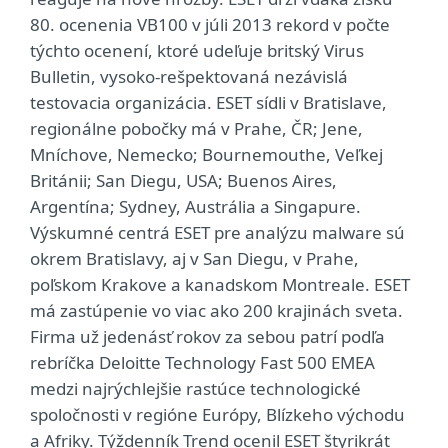
80. ocenenia VB100 v júli 2013 rekord v počte
týchto ocenení, ktoré udeľuje britský Virus
Bulletin, vysoko-rešpektovaná nezávislá
testovacia organizácia. ESET sídli v Bratislave,
regionálne pobočky má v Prahe, ČR; Jene,
Mníchove, Nemecko; Bournemouthe, Veľkej
Británii; San Diegu, USA; Buenos Aires,
Argentína; Sydney, Austrália a Singapure.
Výskumné centrá ESET pre analýzu malware sú
okrem Bratislavy, aj v San Diegu, v Prahe,
poľskom Krakove a kanadskom Montreale. ESET
má zastúpenie vo viac ako 200 krajinách sveta.
Firma už jedenásť rokov za sebou patrí podľa
rebríčka Deloitte Technology Fast 500 EMEA
medzi najrýchlejšie rastúce technologické
spoločnosti v regióne Európy, Blízkeho východu
a Afriky. Týždenník Trend ocenil ESET štyrikrát