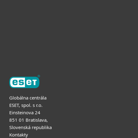
Pre firmy
Užitočné informácie
Partnerstvo
O ESET
Globálna centrála
ESET, spol. s r.o.
Einsteinova 24
851 01 Bratislava,
Slovenská republika
Kontakty