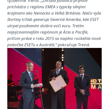
týždenník Trend.
„Zhruba polovica príjmov
prichádza z regiónu EMEA s typicky silnými
krajinami ako Nemecko a Veľká Británia. Niečo vyše
štvrtiny tržieb generuje Severná Amerika, kde ESET
utrpel posilnením dolára voči euru. Tretím
najvýznamnejším regiónom je Ázia a Pacifik,
pričom práve v roku 2015 sa naplno rozbehla nová
pobočka ESETu v Austrálii,“
pokračuje Trend.