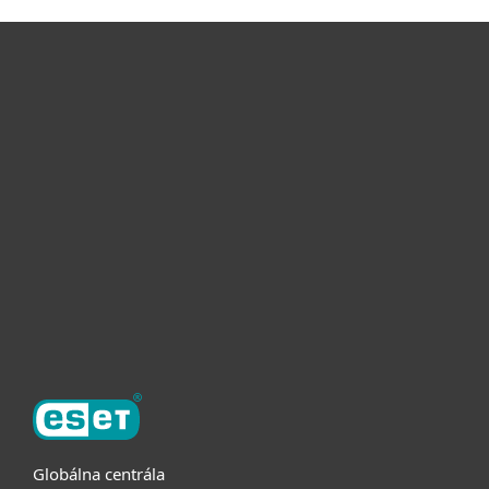
Pre domácnosti
Pre firmy
Užitočné informácie
Partnerstvo
O ESET
Globálna centrála