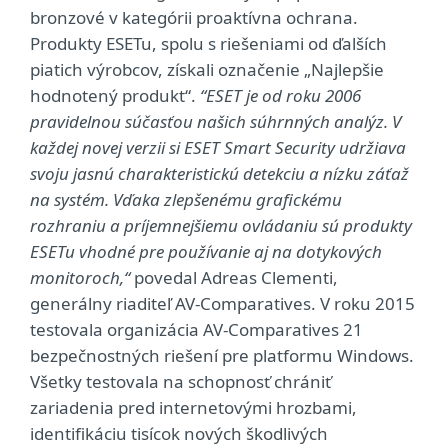
bronzové v kategórii proaktívna ochrana.
Produkty ESETu, spolu s riešeniami od ďalších
piatich výrobcov, získali označenie „Najlepšie
hodnotený produkt“.
“ESET je od roku 2006
pravidelnou súčasťou našich súhrnných analýz. V
každej novej verzii si ESET Smart Security udržiava
svoju jasnú charakteristickú detekciu a nízku záťaž
na systém. Vďaka zlepšenému grafickému
rozhraniu a príjemnejšiemu ovládaniu sú produkty
ESETu vhodné pre používanie aj na dotykových
monitoroch,“
povedal Adreas Clementi,
generálny riaditeľ AV-Comparatives. V roku 2015
testovala organizácia AV-Comparatives 21
bezpečnostných riešení pre platformu Windows.
Všetky testovala na schopnosť chrániť
zariadenia pred internetovými hrozbami,
identifikáciu tisícok nových škodlivých