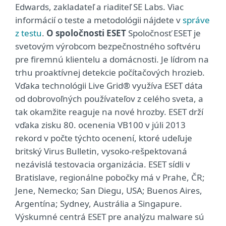
Edwards, zakladateľ a riaditeľ SE Labs. Viac
informácií o teste a metodológii nájdete v
správe
z testu
.
O spoločnosti ESET
Spoločnosť ESET je
svetovým výrobcom bezpečnostného softvéru
pre firemnú klientelu a domácnosti. Je lídrom na
trhu proaktívnej detekcie počítačových hrozieb.
Vďaka technológii Live Grid® využíva ESET dáta
od dobrovoľných používateľov z celého sveta, a
tak okamžite reaguje na nové hrozby. ESET drží
vďaka zisku 80. ocenenia VB100 v júli 2013
rekord v počte týchto ocenení, ktoré udeľuje
britský Virus Bulletin, vysoko-rešpektovaná
nezávislá testovacia organizácia. ESET sídli v
Bratislave, regionálne pobočky má v Prahe, ČR;
Jene, Nemecko; San Diegu, USA; Buenos Aires,
Argentína; Sydney, Austrália a Singapure.
Výskumné centrá ESET pre analýzu malware sú