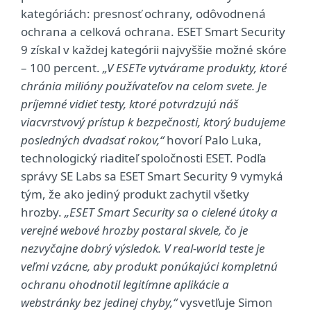
kategóriách: presnosť ochrany, odôvodnená
ochrana a celková ochrana. ESET Smart Security
9 získal v každej kategórii najvyššie možné skóre
– 100 percent.
„V ESETe vytvárame produkty, ktoré
chránia milióny používateľov na celom svete. Je
príjemné vidieť testy, ktoré potvrdzujú náš
viacvrstvový prístup k bezpečnosti, ktorý budujeme
posledných dvadsať rokov,“
hovorí Palo Luka,
technologický riaditeľ spoločnosti ESET. Podľa
správy SE Labs sa ESET Smart Security 9 vymyká
tým, že ako jediný produkt zachytil všetky
hrozby.
„ESET Smart Security sa o cielené útoky a
verejné webové hrozby postaral skvele, čo je
nezvyčajne dobrý výsledok. V real-world teste je
veľmi vzácne, aby produkt ponúkajúci kompletnú
ochranu ohodnotil legitímne aplikácie a
webstránky bez jedinej chyby,“
vysvetľuje Simon