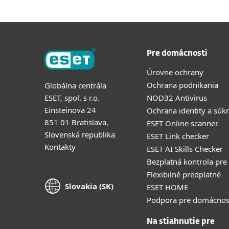
Pre domácnosti
Úrovne ochrany
Ochrana podnikania
Globálna centrála
ESET, spol. s r.o.
NOD32 Antivirus
Einsteinova 24
Ochrana identity a súk
851 01 Bratislava,
ESET Online scanner
Slovenská republika
ESET Link checker
Kontakty
ESET AI Skills Checker
Bezplatná kontrola pre
Flexibilné predplatné
Slovakia (SK)
ESET HOME
Podpora pre domácnos
Na stiahnutie pre