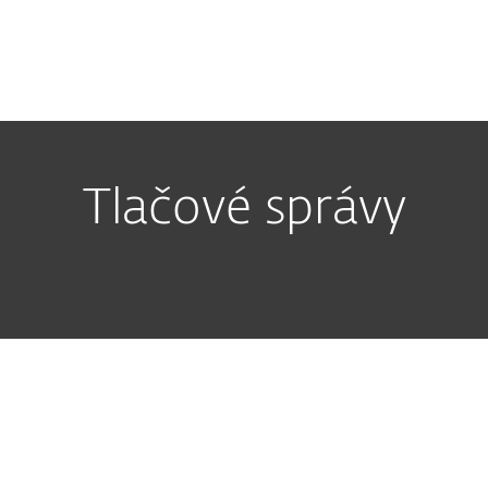
O nás
Kariéra
Kontakt
Tlačové správy
Threat Report: kyberútoky sú vďaka AI čoraz efekt
r CloudEyE
.2026