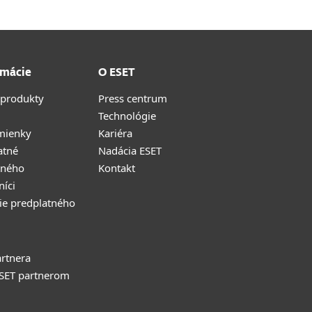
rmácie
O ESET
 produkty
Press centrum
Technológie
mienky
Kariéra
atné
Nadácia ESET
tného
Kontakt
níci
ie predplatného
rtnera
ESET partnerom