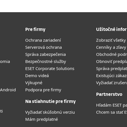
Pre firmy
Užitočné info
Ochrana zariadení
Zobraziť všetky
Serverová ochrana
Cenníky a zľavy
Správa zabezpečenia
Obchodné pod
romia
Bezpečnostné služby
Obnoviť predpl
ESET Corporate Solutions
Správa predpla
Demo videá
Existujúci zákaz
Výkupné
Vyžiadať zrušen
 Android
Podpora pre firmy
Partnerstvo
Na stiahnutie pre firmy
Hľadám ESET pa
ti
Vyžiadať skúšobnú verziu
Chcem sa stať 
Mám predplatné