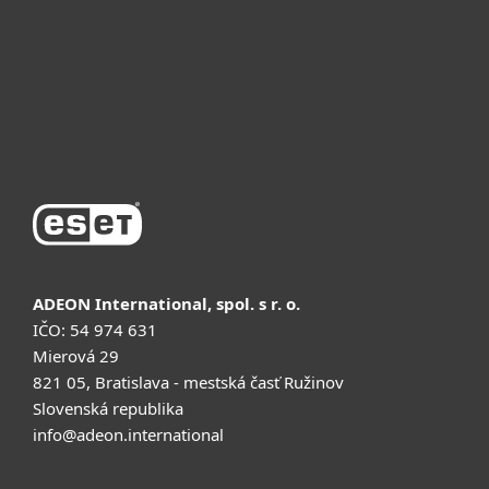
Почему ESET
Поддержка
Купить
ADEON International, spol. s r. o.
IČO: 54 974 631
Mierová 29
821 05, Bratislava - mestská časť Ružinov
Slovenská republika
info@adeon.international