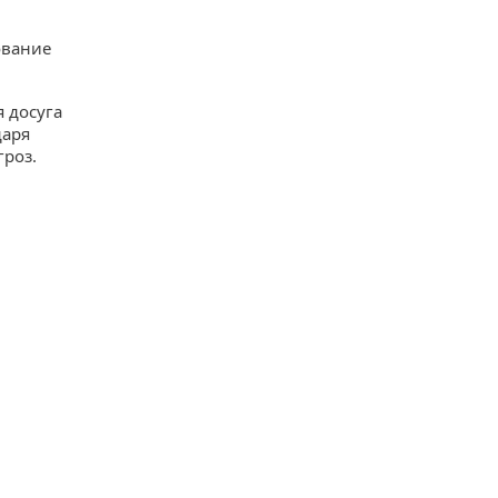
ование
 досуга
даря
гроз.