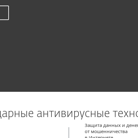
КУПИТЬ
КУПИТЬ
дарные антивирусные техн
Защита данных и дене
от мошенничества
в Интернете.