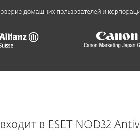
оверие домашних пользователей и корпорац
 входит в ESET NOD32 Antivi