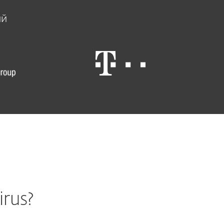
ий
rus?