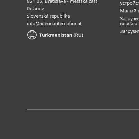
821 05, Bratislava - mestská časť
устройс
Ružinov
Малый 
Slovenská republika
Загрузи
info@adeon.international
версию
Загрузи
Turkmenistan (RU)