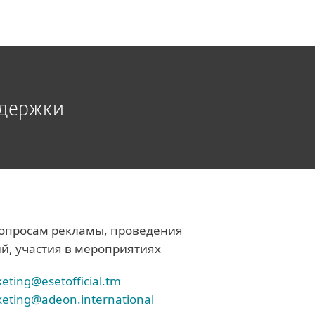
ддержки
опросам рекламы, проведения
й, участия в мероприятиях
eting@esetofficial.tm
eting@adeon.international