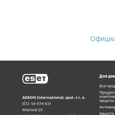
Официал
Для до
Все про
Продукт
компле
ADEON International, spol. s r. o.
защиты
IČO: 54 974 631
Антивир
Mierová 29
Защита