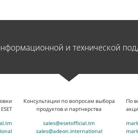
информационной и технической по
новки
Консультации по вопросам выбора
По в
 ESET
продуктов и партнерства
акци
al.tm
sales@esetofficial.tm
mark
ional
sales@adeon.international
mark