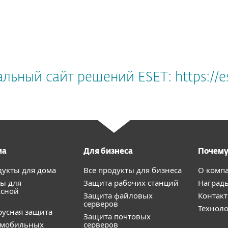
ьный сайт решений ESET: https://e
ма
Для бизнеса
Почему
дукты для дома
Все продукты для бизнеса
О комп
ы для
Защита рабочих станций
Наград
ксной
Защита файловых
Контак
серверов
Технол
усная защита
Защита почтовых
 мобильных
серверов