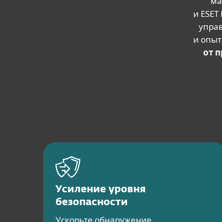
ма
и ESET
упра
и опыт
от 
Усиление уровня
безопасности
Ускорьте обнаружение,