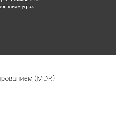
дованиям угроз.
ированием (MDR)
ESET MDR Ultimate
деально подходит для корпораций