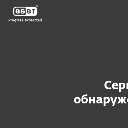
ESET
Сервисы по управлению обнаружением и реа
Сер
обнаруж