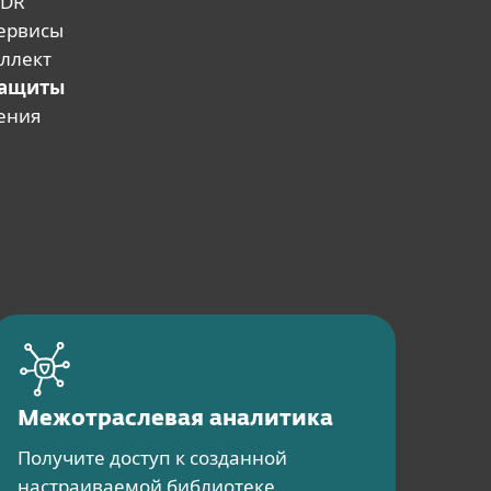
MDR
сервисы
ллект
защиты
ения
Межотраслевая аналитика
Получите доступ к созданной
настраиваемой библиотеке