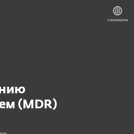
TURKMENISTAN
ению
ем (MDR)