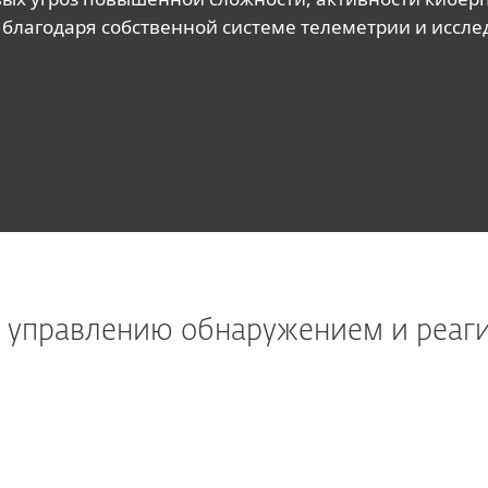
 благодаря собственной системе телеметрии и иссле
о управлению обнаружением и реаг
ESET MDR
Идеально подходит для малого
И