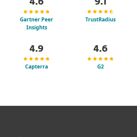
4.6
9.1
Gartner Peer
TrustRadius
Insights
4.9
4.6
Capterra
G2