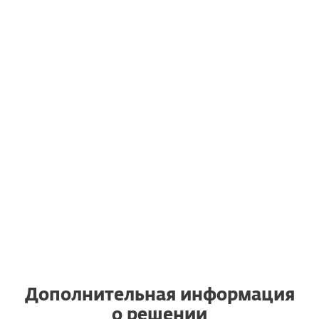
дополнительные компьютеры,
ноутбуки, мобильные устройства и
серверы
Переход на другое устройство
Также вы имеете право использовать
действующую подписку ESET после
перехода на новое устройство, даже
если последний работает под
управлением другой операционной
системы.
Дополнительная информация
о решении