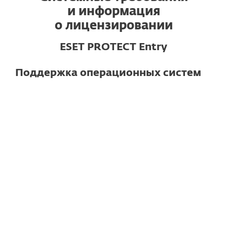
и информация
о лицензировании
ESET PROTECT Entry
Поддержка операционных систем
Для компьютеров
Windows
macOS
Linux
Обратите внимание!
Функционал
может отличаться в зависимости от
операционной системы и версии.
Подробные технические
характеристики