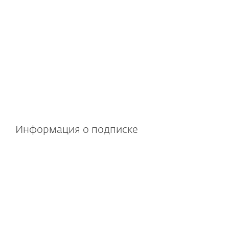
Windows
Linux
Обратите внимание!
Функционал
может отличаться в зависимости от
операционной системы и версии.
Подробные технические
характеристики
Информация о подписке
В состав входит облачное
и локальное управление
Платформа для удаленного
управления доступна
для развертывания локально