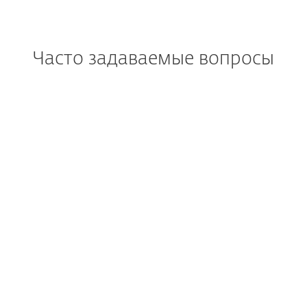
Часто задаваемые вопросы
Как загрузить и установить
продукты ESET после
покупки?
Можно ли попробовать
продукт ESET перед
покупкой?
Можно ли загрузить ESET
NOD32 Antivirus, ESET
Internet Security или ESET