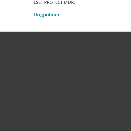
ESET PROTECT MDR.
Подробнее
Для дома
Для бизнеса
Почему ESET
Поддержка
Купить