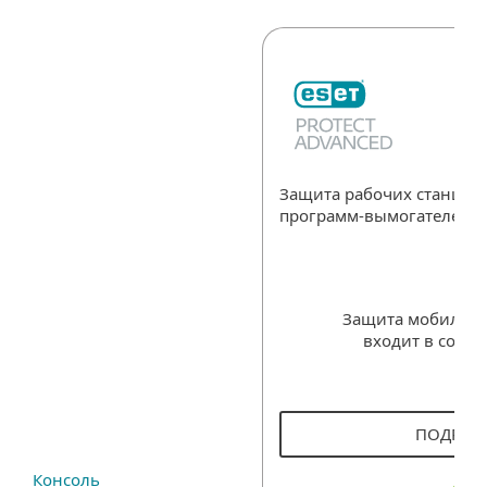
Защита рабочих станций
программ-вымогателей
Защита мобильны
входит в соста
ПОДРОБ
Консоль