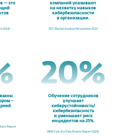
в — это
компаний указывают
ющий
на нехватку навыков
нтов
кибербезопасности
в организации.
rt 2024
)
IDC Market Analysis Perspective 2023
%
25
%
вязаны
Обучение сотрудников
ором –
улучшает
ерией
киберустойчивость/
кибербезопасность
и уменьшает риск
инцидентов на 25%.
tions Report
(
IBM Cost of a Data Breach Report 2024
)