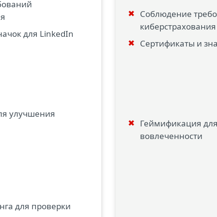
бований
Соблюдение треб
ия
киберстрахования
ачок для LinkedIn
Сертификаты и зна
ля улучшения
Геймификация дл
вовлеченности
га для проверки