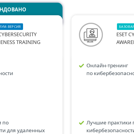
ЕНДОВАНО
ИУМ-ВЕРСИЯ
БАЗОВАЯ
 CYBERSECURITY
ESET C
ENESS TRAINING
AWARE
Онлайн-тренинг
ности
по кибербезопасн
 по
Лучшие практики 
ти для удаленных
кибербезопасност