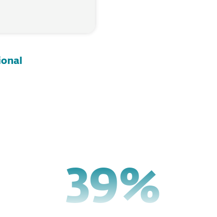
ional
1
48
%