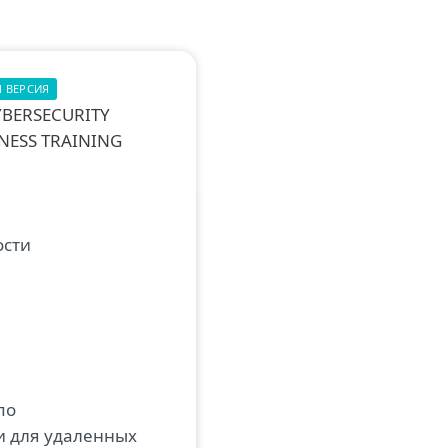
 ВЕРСИЯ
YBERSECURITY
NESS TRAINING
ости
по
и для удаленных