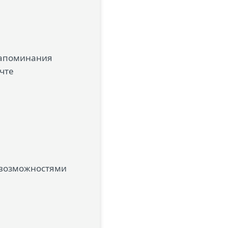
напоминания
чте
 возможностями