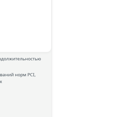
родолжительностью
ваний норм PCI,
их