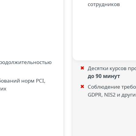
сотрудников
продолжительностью
Десятки курсов п
до 90 минут
ований норм PCI,
Соблюдение требо
гих
GDPR, NIS2 и друг