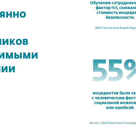
Обучение сотруднико
фактор №1, снижа
оянно
стоимость инциде
безопасности.
,
(
IBM Cost of a Data Breach Repo
ников
димыми
67
нии
инцидентов были с
с человеческим факт
социальной инжен
или ошибкой.
Verizon’s 2024 Data Breach Investiga