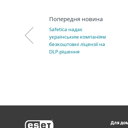
Попередня новина
Safetica надає
українським компаніям
безкоштовні ліцензії на
DLP-рішення
Для до