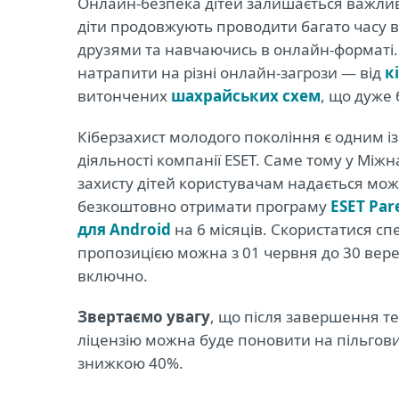
Онлайн-безпека дітей залишається важливою
діти продовжують проводити багато часу в 
друзями та навчаючись в онлайн-форматі. 
натрапити на різні онлайн-загрози ― від
к
витончених
шахрайських схем
, що дуже 
Кіберзахист молодого покоління є одним із
діяльності компанії ESET. Саме тому у Між
захисту дітей користувачам надається мож
безкоштовно отримати програму
ESET Par
для Android
на 6 місяців. Скористатися с
пропозицією можна з 01 червня до 30 вере
включно.
Звертаємо увагу
, що після завершення те
ліцензію можна буде поновити на пільгови
знижкою 40%.