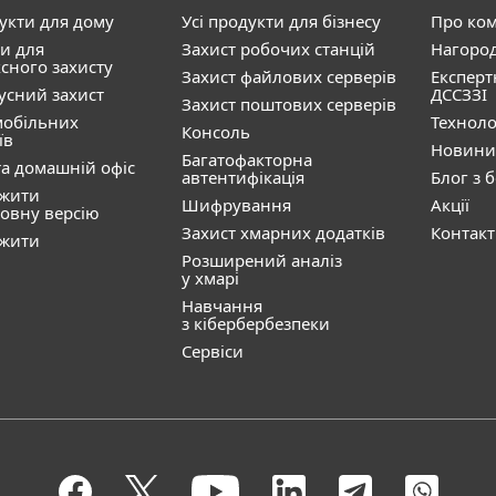
дукти для дому
Усі продукти для бізнесу
Про ко
и для
Захист робочих станцій
Нагоро
сного захисту
Захист файлових серверів
Експерт
усний захист
ДССЗЗІ
Захист поштових серверів
мобільних
Техноло
Консоль
їв
Новини
Багатофакторна
а домашній офіс
автентифікація
Блог з 
ажити
Шифрування
Акції
овну версію
Захист хмарних додатків
Контак
ажити
Розширений аналіз
у хмарі
Навчання
з кібербербезпеки
Сервіси