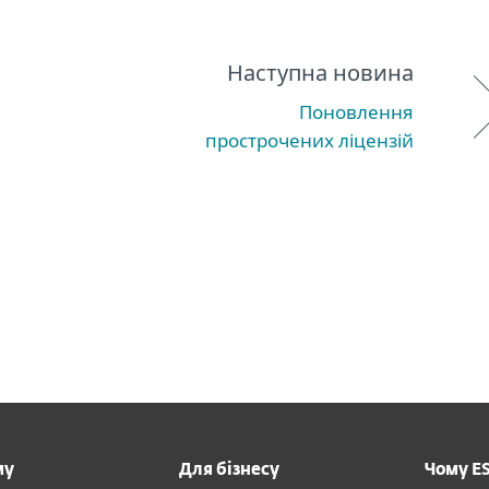
Наступна новина
Поновлення
прострочених ліцензій
му
Для бізнесу
Чому E