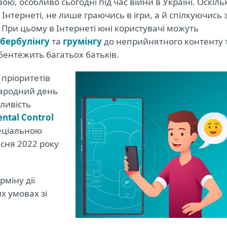
, особливо сьогодні під час війни в Україні. Оскіль
Інтернеті, не лише граючись в ігри, а й спілкуючись 
При цьому в Інтернеті юні користувачі можуть
ібербулінгу
та
грумінгу
до неприйнятного контенту 
бентежить багатьох батьків.
 пріоритетів
народний день
ливість
ental Control
пеціальною
сня 2022 року
рміну дії
х умовах зі