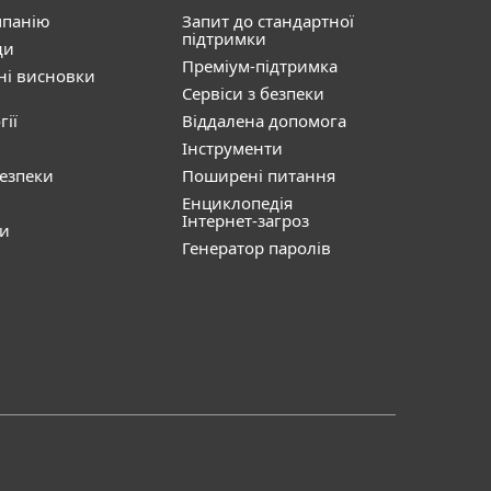
мпанію
Запит до стандартної
підтримки
ди
Преміум-підтримка
ні висновки
Сервіси з безпеки
гії
Віддалена допомога
Інструменти
безпеки
Поширені питання
Енциклопедія
Інтернет-загроз
ти
Генератор паролів