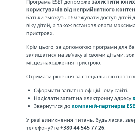
Програма ESET допоможе
захистити юних
користувачів від неприйнятного конте
батьки зможуть обмежувати доступ дітей д
віку дітей, а також встановлювати максима
пристроях.
Крім цього, за допомогою програми для б
залишатися на зв’язку зі своїми дітьми, з
місцезнаходження пристрою.
Отримати рішення за спеціальною пропози
Оформити запит на офіційному сайті.
Надіслати запит на електронну адресу
Звернутися до
компаній-партнерів ES
У разі виникнення питань, будь ласка, з
телефонуйте
+380 44 545 77 26
.