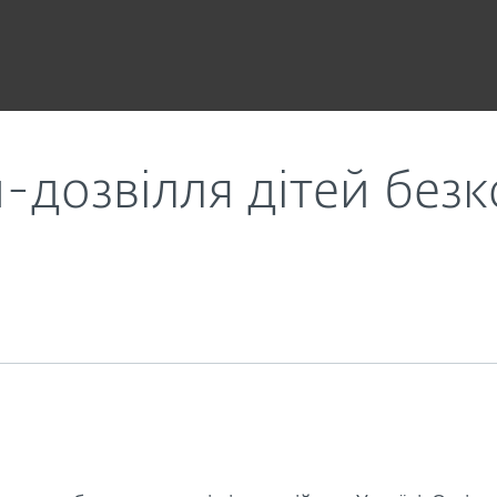
!
н-дозвілля дітей без