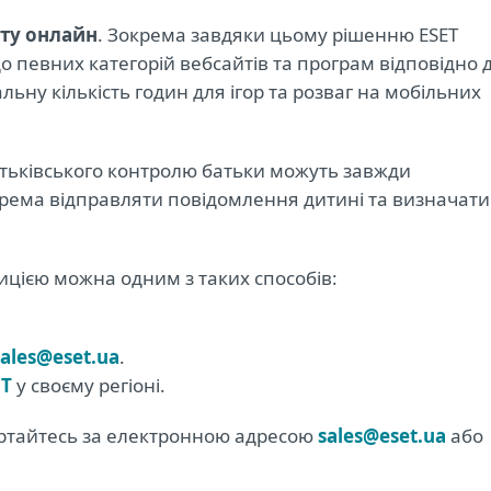
нту онлайн
. Зокрема завдяки цьому рішенню ESET
о певних категорій вебсайтів та програм відповідно 
льну кількість годин для ігор та розваг на мобільних
атьківського контролю батьки можуть завжди
окрема відправляти повідомлення дитині та визначати
цією можна одним з таких способів:
sales@eset.ua
.
ET
у своєму регіоні.
вертайтесь за електронною адресою
sales@eset.ua
або