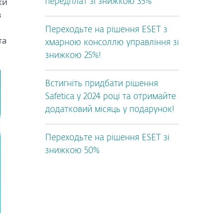
ки
передплат зі знижкою 35%
з
Переходьте на рішення ESET з
та
хмарною консоллю управління зі
знижкою 25%!
Встигніть придбати рішення
Safetica у 2024 році та отримайте
додатковий місяць у подарунок!
Переходьте на рішення ESET зі
знижкою 50%