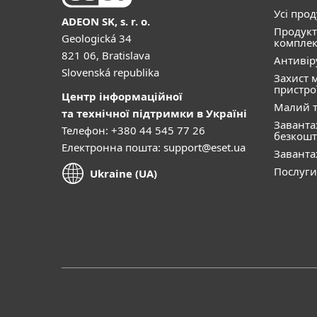
Усі про
ADEON SK, s. r. o.
Продукт
Geologická 34
комплек
821 06, Bratislava
Антивір
Slovenská republika
Захист 
пристро
Центр інформаційної
Малий т
та технічної підтримки в Україні
Завант
Телефон: +380 44 545 77 26
безкошт
Електронна пошта:
support@eset.ua
Завант
Послуги
Ukraine (UA)