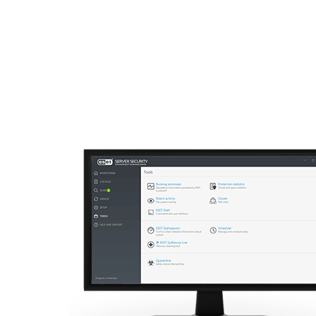
Para el Hogar
Para Empr
Off canvas - file server security
Plataforma
Soluciones