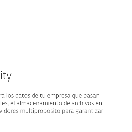
Acerca de
Blog
Tienda
Venezuela
Ventas corporativas
Cliente existente
ity
ra los datos de tu empresa que pasan
ales, el almacenamiento de archivos en
rvidores multipropósito para garantizar