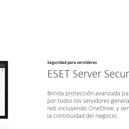
esas
Para Partners
Servicios
¿Por qué ESET?
Seguridad para servidores
ESET Server Secur
Brinda protección avanzada pa
por todos los servidores gener
red, incluyendo OneDrive, y se
la continuidad del negocio.