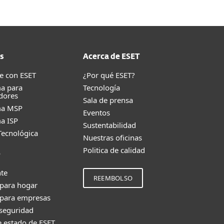
s
Acerca de ESET
e con ESET
¿Por qué ESET?
a para
Tecnología
dores
Sala de prensa
ma MSP
Eventos
a ISP
Sustentabilidad
Tecnológica
Nuestras oficinas
Politica de calidad
e
nte
REEMBOLSO
 para hogar
 para empresas
 seguridad
e estado de ESET