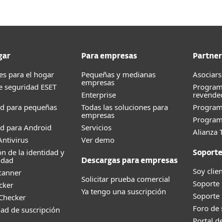
gar
Para empresas
Partner
es para el hogar
Pequeñas y medianas
Asociars
empresas
e seguridad ESET
Program
Enterprise
revende
ad para pequeñas
Todas las soluciones para
Progra
empresas
Program
d para Android
Servicios
Alianza 
ntivirus
Ver demo
ón de la identidad y
Soport
idad
Descargas para empresas
Soy clie
canner
Solicitar prueba comercial
Soporte
cker
Ya tengo una suscripción
Soporte
 Checker
Foro de
dad de suscripción
Portal d