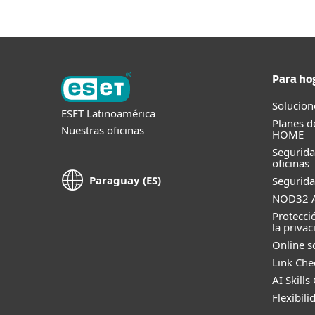
Para ho
Solucion
ESET Latinoamérica
Planes d
Nuestras oficinas
HOME
Segurid
oficinas
Paraguay (ES)
Segurida
NOD32 A
Protecci
la privac
Online s
Link Che
AI Skills
Flexibili