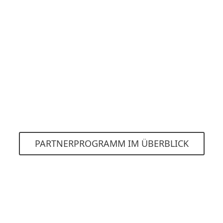
Automatisch alle Benefits des B2B
Bronze Partner Status
Margen und Benefits unabhängig von
Ihrem B2B Partner Status
Optionale Teilnahme am RevShare
Programm
PARTNERPROGRAMM IM ÜBERBLICK
Stimmen unserer