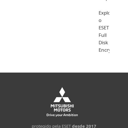
Explore
o
ESET
Full
Disk
Encryption
protegido pela ESET
desde 2017