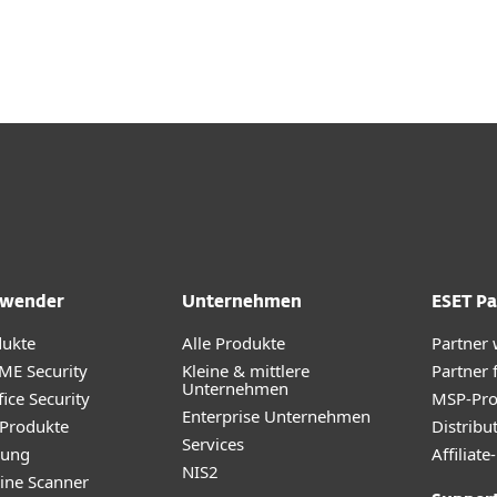
Unternehmen
Für ESET Partner
Services
Warum ESET?
wender
Unternehmen
ESET Pa
dukte
Alle Produkte
Partner
ME Security
Kleine & mittlere
Partner 
Unternehmen
ice Security
MSP-Pr
Enterprise Unternehmen
 Produkte
Distribu
Services
rung
Affilia
NIS2
ine Scanner