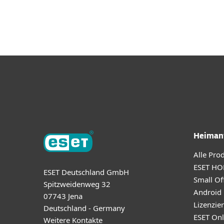
Für Heimanwender
Für 
Plattform
Lösungen
Heiman
Alle Pro
ESET HO
ESET Deutschland GmbH
Small Off
Spitzweidenweg 32
Android
07743 Jena
Lizenzie
Deutschland - Germany
ESET Onl
Weitere Kontakte