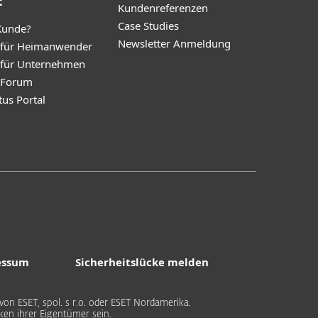
t
Kundenreferenzen
Case Studies
Kunde?
Newsletter Anmeldung
 für Heimanwender
 für Unternehmen
y Forum
tus Portal
essum
Sicherheitslücke melden
on ESET, spol. s r.o. oder ESET Nordamerika.
n ihrer Eigentümer sein.