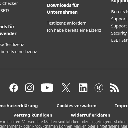
Suppor
k Checker
Downloads für
SET?
Bereits 
Unternehmen
Support
Testlizenz anfordern
Support
ds für
Ich habe bereits eine Lizenz
Securit
wender
ESET Sta
se Testlizenz
 bereits eine Lizenz
nschutzerklärung
Cookies verwalten
Impr
Vertrag kündigen
Widerruf erklären
hte vorbehalten. Verwendete Marken sind Marken oder eingetragene Marken v
ternehmens- oder Produktnamen können Marken oder eingetragene Marke