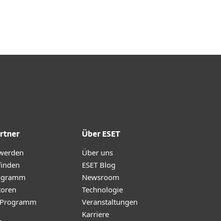
Über ESET
Blog
Onlineshop
Germany
Kundenbereich
rtner
Über ESET
 werden
Über uns
finden
ESET Blog
ogramm
Newsroom
toren
Technologie
te-Programm
Veranstaltungen
Karriere