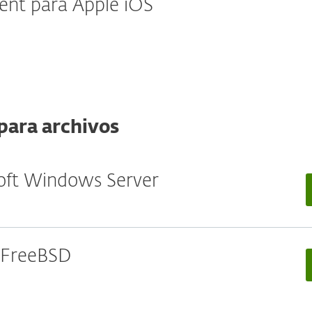
nt para Apple iOS
para archivos
soft Windows Server
/ FreeBSD