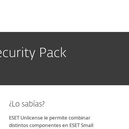
Acerca de
Blog
Tienda
Costa Rica
Ventas corporativas
Cliente existente
curity Pack
¿Lo sabías?
ESET Unlicense le permite combinar
distintos componentes en ESET Small