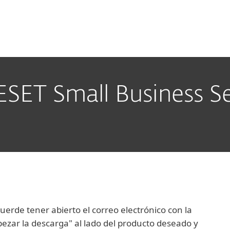
esas
Para Partners
Servicios
¿Por qué ESET?
ESET Small Business Se
rde tener abierto el correo electrónico con la
mpezar la descarga" al lado del producto deseado y