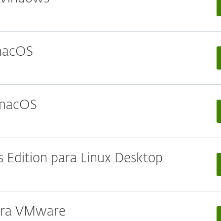
 macOS
 macOS
 Edition para Linux Desktop
para VMware