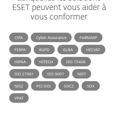
ESET peuvent vous aider à
vous conformer
CIPA
Cyber Assurance
FedRAMP
FERPA
RGPD
GLBA
HECVAT
HIPAA
HITECH
ISO 15408
ISO 27001
ISO 9001
NIST
NIS2
PCI DSS
SOC2
SOX
VPAT