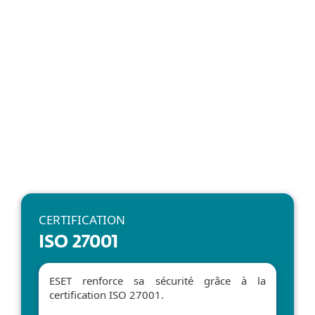
Confiance durable
Notre engagement en matière de sécurité
de l’information est vérifié de manière
indépendante via des audits réguliers.
CERTIFICATION
ISO 27001
ESET renforce sa sécurité grâce à la
certification ISO 27001.