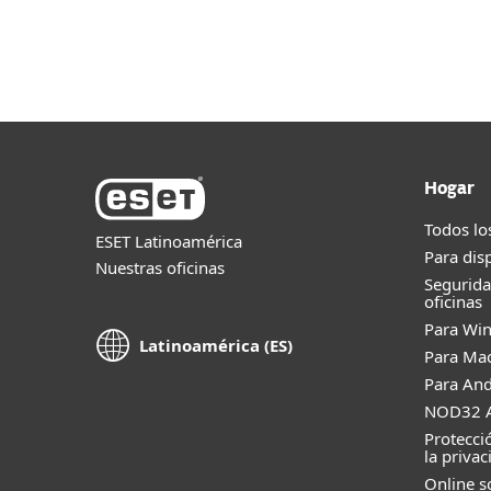
Para el Hogar
Para Empr
HN
Para Empresas
Soluciones
Grand
Plataforma
Soluciones
Hogar
Todos lo
ESET Latinoamérica
Para dis
Nuestras oficinas
Segurid
oficinas
Para Wi
Latinoamérica (ES)
Para Ma
Para And
NOD32 A
Protecci
la privac
Online s