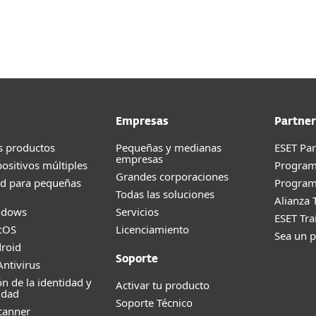
esas
Para Partners
es empresas
Servicios
¿Por qué ESET?
Empresas
Partner
s productos
Pequeñas y medianas
ESET Pa
empresas
positivos múltiples
Progra
Grandes corporaciones
ad para pequeñas
Program
Todas las soluciones
Alianza 
ndows
Servicios
ESET Tr
cOS
Licenciamiento
Sea un p
roid
Soporte
ntivirus
ón de la identidad y
Activar tu producto
idad
Soporte Técnico
canner