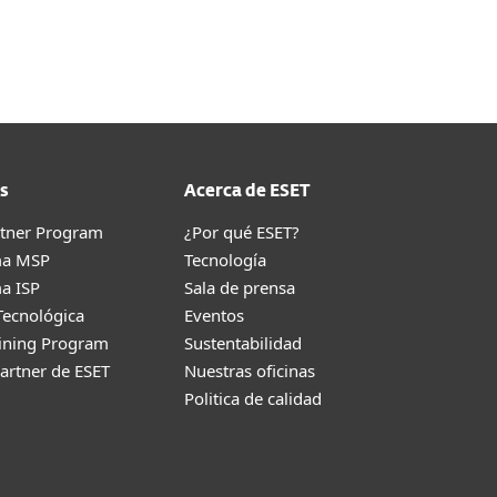
Acerca de
Blog
Tienda
Honduras
Ventas corporativas
Cliente existente
s
Acerca de ESET
rtner Program
¿Por qué ESET?
ma MSP
Tecnología
a ISP
Sala de prensa
Tecnológica
Eventos
aining Program
Sustentabilidad
artner de ESET
Nuestras oficinas
Politica de calidad