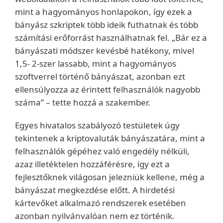
mint a hagyományos honlapokon, így ezek a
bányász szkriptek több ideik futhatnak és több
számítási erőforrást használhatnak fel. „Bár ez a
bányászati módszer kevésbé hatékony, mivel
1,5- 2-szer lassabb, mint a hagyományos
szoftverrel történő bányászat, azonban ezt
ellensúlyozza az érintett felhasználók nagyobb
száma” – tette hozzá a szakember.
Egyes hivatalos szabályozó testületek úgy
tekintenek a kriptovaluták bányászatára, mint a
felhasználók gépéhez való engedély nélküli,
azaz illetéktelen hozzáférésre, így ezt a
fejlesztőknek világosan jelezniük kellene, még a
bányászat megkezdése előtt. A hirdetési
kártevőket alkalmazó rendszerek esetében
azonban nyilvánvalóan nem ez történik.