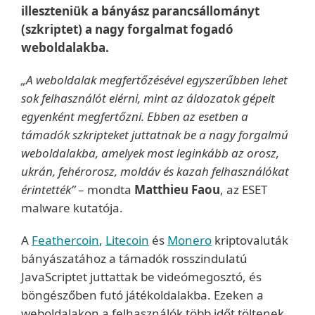
illeszteniük a bányász parancsállományt
(szkriptet) a nagy forgalmat fogadó
weboldalakba.
„A weboldalak megfertőzésével egyszerűbben lehet
sok felhasználót elérni, mint az áldozatok gépeit
egyenként megfertőzni. Ebben az esetben a
támadók szkripteket juttatnak be a nagy forgalmú
weboldalakba, amelyek most leginkább az orosz,
ukrán, fehérorosz, moldáv és kazah felhasználókat
érintették”
– mondta
Matthieu Faou
, az ESET
malware kutatója.
A
Feathercoin
,
Litecoin
és
Monero
kriptovaluták
bányászatához a támadók rosszindulatú
JavaScriptet juttattak be videómegosztó, és
böngészőben futó játékoldalakba. Ezeken a
weboldalakon a felhasználók több időt töltenek,