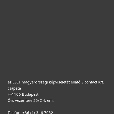
Otthonra
Cégeknek
Terméktámogatás
Vásárlás
Rólunk
az ESET magyarországi képviseletét ellátó Sicontact Kft.
csapata
H-1106 Budapest,
Örs vezér tere 25/C 4. em.
Telefon: +36 (1) 346 7052