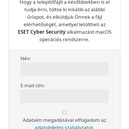
Hogy a telepítőfájlt a későbbiekben is el
tudja érni, töltse ki inkább az alábbi
űrlapot, és elküldjük Önnek a fájl
elérhetőségét, amellyel letöltheti az
ESET Cyber Security
alkalmazást macOS
operációs rendszerre.
Név:
E-mail cím:
Adataim megadásával elfogadom az
adatvédelmi szabályzatot
.