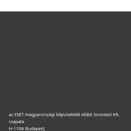
Otthonra
Cégeknek
Terméktámogatás
Vásárlás
Rólunk
az ESET magyarországi képviseletét ellátó Sicontact Kft.
csapata
H-1106 Budapest,