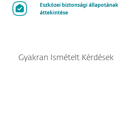
Eszközei biztonsági állapotának
áttekintése
Gyakran Ismételt Kérdések
Jelenleg az ESET Internet
Security van nálam telepítve.
Milyen hatással van rám a
változás?
Hogyan tölthetem
le/telepíthetem az ESET
Internet Security szoftvert?