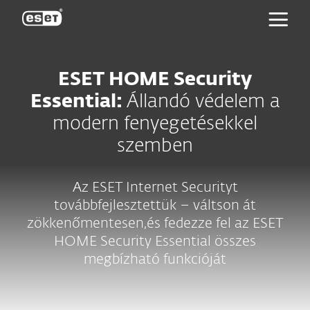
ESET
ESET HOME Security
Essential:
Állandó védelem a
modern fenyegetésekkel
szemben
Az ESET Internet Securityt
továbbfejlesztettük – váltson át
zökkenőmentesen,és fedezze fel az ESET
HOME Security Essential összes
megbízható funkcióját