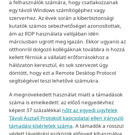
a felhasználók számára, hogy csatlakozzanak
egy távoli Windows számítógéphez vagy
szerverhez. Az évek során a kiberbiztonsági
kutatók számos sebezhetőséget azonosítottak,
ám az RDP használata valójában idén
márciusban ugrott meg igazán. Ekkor ugyanis az
otthonról dolgozó kollégáknak továbbra is hozzá
kellett férniük a vállalati erőforrásokhoz a
hálózaton keresztül, és sok szervezet úgy
döntött, hogy ezt a Remote Desktop Protocol
segítségével teszi lehetővé számukra.
A megnövekedett használat miatt a támadások
száma is emelkedett: az előző negyedévhez
képest 37 százalékkal
nőtt az egyedi ügyfelek
Távoli Asztali Protokoll kapcsolatai ellen irányuló
támadási kísérletek száma
. A támadók a rosszul
védett távelérési eszközök előnyeit kihasználva