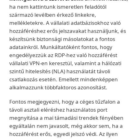
ha nem kattintunk ismeretlen feladótól
származó levélben érkező linkekre,
mellékletekre. A vállalati adatbázisokhoz való
hozzáféréshez erős jelszavakat használjunk, és
készítsünk biztonsági másolatokat a fontos
adatainkról. Munkáltatóként fontos, hogy
engedélyezzük az RDP-hez való hozzáférést
vállalati VPN-en keresztül, valamint a hálózati
szintű hitelesítés (NLA) használatát távoli
csatlakozás esetén. Emellett mindenképpen
alkalmazzunk többfaktoros azonosítást.
Fontos megjegyezni, hogy a céges tűzfalon a
távoli asztali eléréshez használatos port
megnyitása a mai támadási trendek fényében
egyáltalán nem javasolt, még akkor sem, ha a
hozzáférést erős, egyedi jelszó védi. Az ilyen