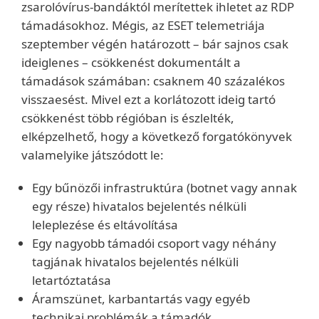
zsarolóvírus-bandáktól merítettek ihletet az RDP
támadásokhoz. Mégis, az ESET telemetriája
szeptember végén határozott – bár sajnos csak
ideiglenes – csökkenést dokumentált a
támadások számában: csaknem 40 százalékos
visszaesést. Mivel ezt a korlátozott ideig tartó
csökkenést több régióban is észlelték,
elképzelhető, hogy a következő forgatókönyvek
valamelyike játszódott le:
Egy bűnözői infrastruktúra (botnet vagy annak
egy része) hivatalos bejelentés nélküli
leleplezése és eltávolítása
Egy nagyobb támadói csoport vagy néhány
tagjának hivatalos bejelentés nélküli
letartóztatása
Áramszünet, karbantartás vagy egyéb
technikai problémák a támadók