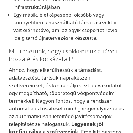
infrastruktúrájában
Egy másik, életképesebb, olcsóbb vagy
könnyebben kihasználható támadási vektor
vált elérhetővé, ami az egyik csoportot rövid
ideig tartó újratervezésre késztette.
Mit tehetünk, hogy csökkentsük a távoli
hozzáférés kockázatait?
Ahhoz, hogy elkerülhessük a támadást,
adatvesztést, tartsuk naprakészen
szoftvereinket, és kombináljuk ezt a gyakorlatot
egy megbízható, többrétegű végpontvédelmi
termékkel! Nagyon fontos, hogy a rendszer
automatikus frissítését mindig engedélyezzük és
az automatikusan letöltődő javítócsomagok
telepítését se halogassuk.
Legyenek jól
konfigurálva a szoftvereink.
Emellett hasznos,