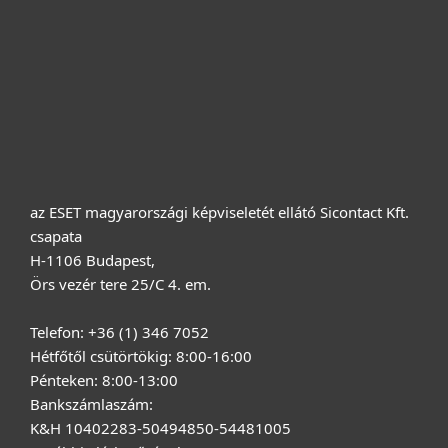
Terméktámogatás
Vásárlás
Rólunk
az ESET magyarországi képviseletét ellátó Sicontact Kft.
csapata
H-1106 Budapest,
Örs vezér tere 25/C 4. em.
Telefon: +36 (1) 346 7052
Hétfőtől csütörtökig: 8:00-16:00
Pénteken: 8:00-13:00
Bankszámlaszám:
K&H 10402283-50494850-54481005