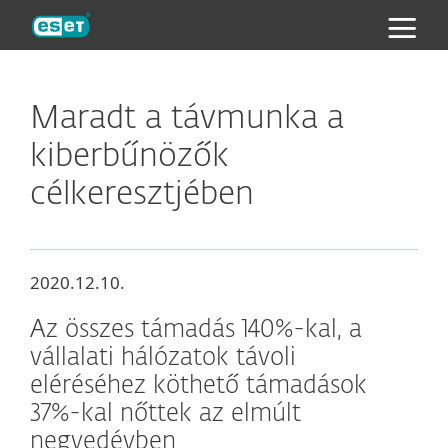
ESET
Maradt a távmunka a
kiberbűnözők
célkeresztjében
2020.12.10.
Az összes támadás 140%-kal, a
vállalati hálózatok távoli
eléréséhez köthető támadások
37%-kal nőttek az elmúlt
negyedévben