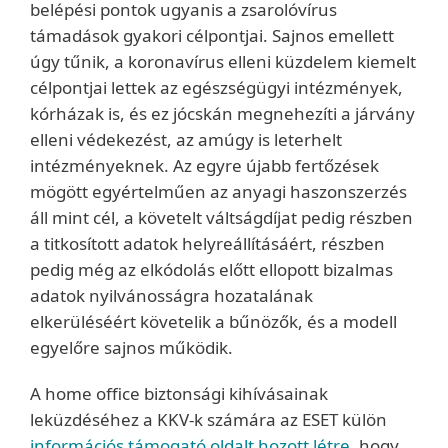
belépési pontok ugyanis a zsarolóvírus
támadások gyakori célpontjai. Sajnos emellett
úgy tűnik, a koronavírus elleni küzdelem kiemelt
célpontjai lettek az egészségügyi intézmények,
kórházak is, és ez jócskán megnehezíti a járvány
elleni védekezést, az amúgy is leterhelt
intézményeknek. Az egyre újabb fertőzések
mögött egyértelműen az anyagi haszonszerzés
áll mint cél, a követelt váltságdíjat pedig részben
a titkosított adatok helyreállításáért, részben
pedig még az elkódolás előtt ellopott bizalmas
adatok nyilvánosságra hozatalának
elkerüléséért követelik a bűnözők, és a modell
egyelőre sajnos működik.
A home office biztonsági kihívásainak
leküzdéséhez a KKV-k számára az ESET külön
információs támogató oldalt hozott létre
, hogy