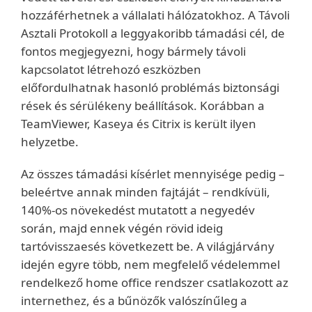
hozzáférhetnek a vállalati hálózatokhoz. A Távoli
Asztali Protokoll a leggyakoribb támadási cél, de
fontos megjegyezni, hogy bármely távoli
kapcsolatot létrehozó eszközben
előfordulhatnak hasonló problémás biztonsági
rések és sérülékeny beállítások. Korábban a
TeamViewer, Kaseya és Citrix is került ilyen
helyzetbe.
Az összes támadási kísérlet mennyisége pedig –
beleértve annak minden fajtáját – rendkívüli,
140%-os növekedést mutatott a negyedév
során, majd ennek végén rövid ideig
tartóvisszaesés következett be. A világjárvány
idején egyre több, nem megfelelő védelemmel
rendelkező home office rendszer csatlakozott az
internethez, és a bűnözők valószínűleg a