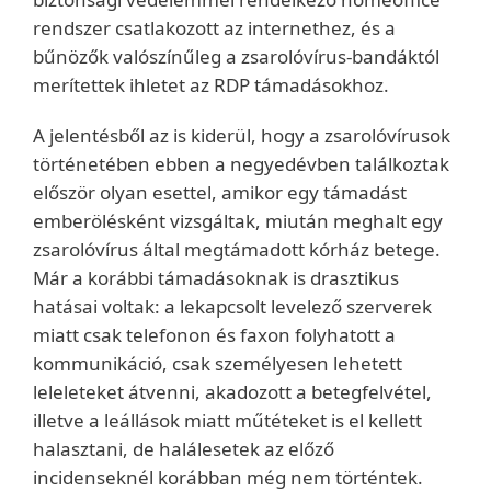
rendszer csatlakozott az internethez, és a
bűnözők valószínűleg a zsarolóvírus-bandáktól
merítettek ihletet az RDP támadásokhoz.
A jelentésből az is kiderül, hogy a zsarolóvírusok
történetében ebben a negyedévben találkoztak
először olyan esettel, amikor egy támadást
emberölésként vizsgáltak, miután meghalt egy
zsarolóvírus által megtámadott kórház betege.
Már a korábbi támadásoknak is drasztikus
hatásai voltak: a lekapcsolt levelező szerverek
miatt csak telefonon és faxon folyhatott a
kommunikáció, csak személyesen lehetett
leleleteket átvenni, akadozott a betegfelvétel,
illetve a leállások miatt műtéteket is el kellett
halasztani, de halálesetek az előző
incidenseknél korábban még nem történtek.