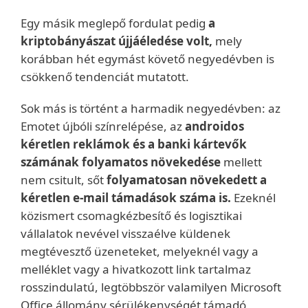
Egy másik meglepő fordulat pedig
a
kriptobányászat újjáéledése volt,
mely
korábban hét egymást követő negyedévben is
csökkenő tendenciát mutatott.
Sok más is történt a harmadik negyedévben: az
Emotet újbóli színrelépése, az
androidos
kéretlen reklámok és a banki kártevők
számának folyamatos növekedése
mellett
nem csitult, sőt
folyamatosan növekedett a
kéretlen e-mail támadások száma is.
Ezeknél
közismert csomagkézbesítő és logisztikai
vállalatok nevével visszaélve küldenek
megtévesztő üzeneteket, melyeknél vagy a
melléklet vagy a hivatkozott link tartalmaz
rosszindulatú, legtöbbször valamilyen Microsoft
Office állomány sérülékenységét támadó