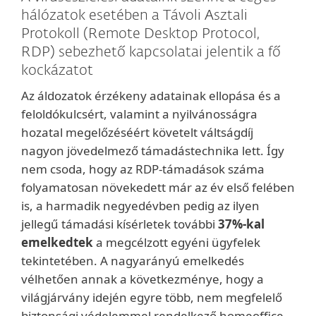
hálózatok esetében a Távoli Asztali
Protokoll (Remote Desktop Protocol,
RDP) sebezhető kapcsolatai jelentik a fő
kockázatot
Az áldozatok érzékeny adatainak ellopása és a
feloldókulcsért, valamint a nyilvánosságra
hozatal megelőzéséért követelt váltságdíj
nagyon jövedelmező támadástechnika lett. Így
nem csoda, hogy az RDP-támadások száma
folyamatosan növekedett már az év első felében
is, a harmadik negyedévben pedig az ilyen
jellegű támadási kísérletek további
37%-kal
emelkedtek
a megcélzott egyéni ügyfelek
tekintetében. A nagyarányú emelkedés
vélhetően annak a következménye, hogy a
világjárvány idején egyre több, nem megfelelő
biztonsági védelemmel rendelkező homeoffice