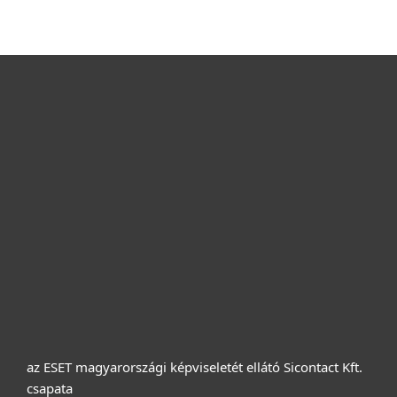
Otthonra
Cégeknek
Terméktámogatás
Vásárlás
Rólunk
az ESET magyarországi képviseletét ellátó Sicontact Kft.
csapata