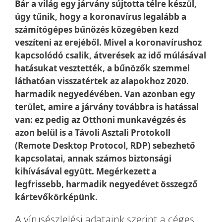
Bár a világ egy járvány sújtotta télre készül,
úgy tűnik, hogy a koronavírus legalább a
számítógépes bűnözés közegében kezd
veszíteni az erejéből. Mivel a koronavírushoz
kapcsolódó csalik, átverések az idő múlásával
hatásukat vesztették, a bűnözők szemmel
láthatóan visszatértek az alapokhoz 2020.
harmadik negyedévében. Van azonban egy
terület, amire a járvány továbbra is hatással
van: ez pedig az Otthoni munkavégzés és
azon belül is a Távoli Asztali Protokoll
(Remote Desktop Protocol, RDP) sebezhető
kapcsolatai, annak számos biztonsági
kihívásával együtt. Megérkezett a
legfrissebb, harmadik negyedévet összegző
kártevőkörképünk.
A vírusészlelési adataink szerint a céges