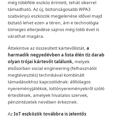
még többféle eszköz érintett, tehát sikerrel
támadható. Az új, biztonságosabb WPA3
szabványú eszközök megjelenése idővel majd
biztató lehet ezen a téren, ám e technológia
tömeges elterjedése sajnos még több évet is
várathat magára.
Áttekintve az összesített kártevőlistát,
a
harmadik negyedévben a lista élén tíz darab
olyan trójai kártevőt találunk,
melyek
elsősorban social engineering (felhasználói
megtévesztés) technikával kombinált
támadásokhoz kapcsolódnak: állítólagos
nyereményjátékok, lottónyereményekről szóló
értesítések, amelyek hivatalos szervek,
pénzintézetek nevében érkeznek.
Az
IoT eszközök továbbra is jelentős