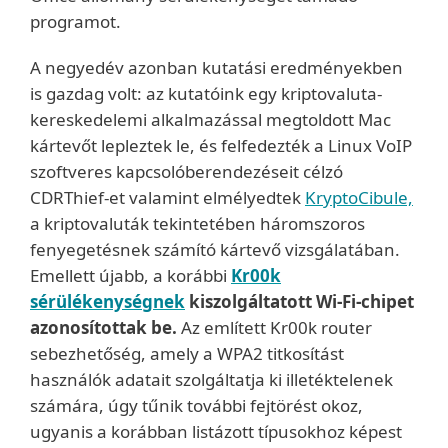
programot.
A negyedév azonban kutatási eredményekben
is gazdag volt: az kutatóink egy kriptovaluta-
kereskedelemi alkalmazással megtoldott Mac
kártevőt lepleztek le, és felfedezték a Linux VoIP
szoftveres kapcsolóberendezéseit célzó
CDRThief-et valamint elmélyedtek
KryptoCibule,
a kriptovaluták tekintetében háromszoros
fenyegetésnek számító kártevő vizsgálatában.
Emellett újabb, a korábbi
Kr00k
sérülékenységnek
kiszolgáltatott Wi-Fi-chipet
azonosítottak be.
Az említett Kr00k router
sebezhetőség, amely a WPA2 titkosítást
használók adatait szolgáltatja ki illetéktelenek
számára, úgy tűnik további fejtörést okoz,
ugyanis a korábban listázott típusokhoz képest