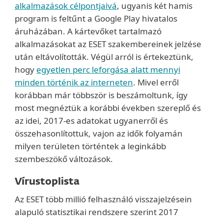
alkalmazások célpontjaivá
, ugyanis két hamis
program is feltűnt a Google Play hivatalos
áruházában. A kártevőket tartalmazó
alkalmazásokat az ESET szakembereinek jelzése
után eltávolították. Végül arról is értekeztünk,
hogy
egyetlen perc leforgása alatt mennyi
minden történik az interneten
. Mivel erről
korábban már többször is beszámoltunk, így
most megnéztük a korábbi években szereplő és
az idei, 2017-es adatokat ugyanerről és
összehasonlítottuk, vajon az idők folyamán
milyen területen történtek a leginkább
szembeszökő változások.
Vírustoplista
Az ESET több millió felhasználó visszajelzésein
alapuló statisztikai rendszere szerint 2017