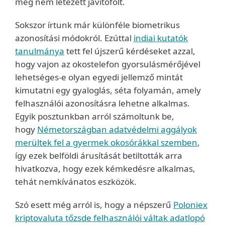
még nem létezett javítófolt.
Sokszor írtunk már különféle biometrikus
azonosítási módokról. Ezúttal
indiai kutatók
tanulmánya
tett fel újszerű kérdéseket azzal,
hogy vajon az okostelefon gyorsulásmérőjével
lehetséges-e olyan egyedi jellemző mintát
kimutatni egy gyaloglás, séta folyamán, amely
felhasználói azonosításra lehetne alkalmas.
Egyik posztunkban arról számoltunk be,
hogy
Németországban adatvédelmi aggályok
merültek fel a gyermek okosórákkal szemben
,
így ezek belföldi árusítását betiltották arra
hivatkozva, hogy ezek kémkedésre alkalmas,
tehát nemkívánatos eszközök.
Szó esett még arról is, hogy a népszerű
Poloniex
kriptovaluta tőzsde felhasználói váltak adatlopó