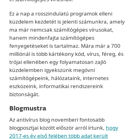
Ez a nap a rosszindulatú programok elleni
küzdelem kezdetét is jelenti számunkra, amely
ma már nemcsak számítógépes vírusokat,
hanem mindenfajta számítógépes
fenyegetéseket is tartalmaz. Mára már a 700
milliónál is több kártékony kód, vírus, féreg, és
trójai ellenében egy folyamatosan zajló
küzdelemben igyekszünk megóvni
számítógépeink, hálózataink, internetes
eszközeink, informatikai rendszereink
biztonságát.
Blogmustra
Az antivírus blog novemberi fontosabb
blogposztjai között először arról írtunk,
hogy
2017-es év első felében több adat került