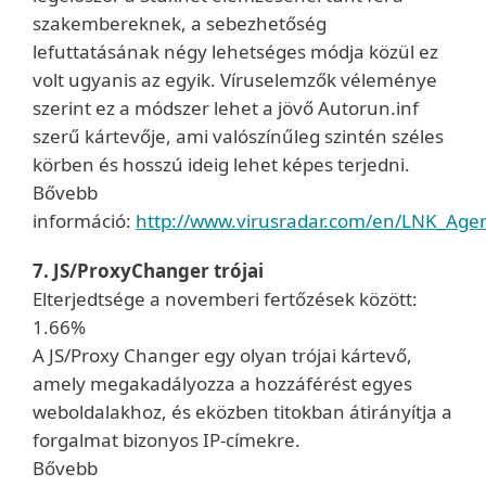
szakembereknek, a sebezhetőség
lefuttatásának négy lehetséges módja közül ez
volt ugyanis az egyik. Víruselemzők véleménye
szerint ez a módszer lehet a jövő Autorun.inf
szerű kártevője, ami valószínűleg szintén széles
körben és hosszú ideig lehet képes terjedni.
Bővebb
információ:
http://www.virusradar.com/en/LNK_Agen
7. JS/ProxyChanger trójai
Elterjedtsége a novemberi fertőzések között:
1.66%
A JS/Proxy Changer egy olyan trójai kártevő,
amely megakadályozza a hozzáférést egyes
weboldalakhoz, és eközben titokban átirányítja a
forgalmat bizonyos IP-címekre.
Bővebb