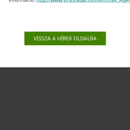
VISSZA A HÍREK OLDALRA
Otthonra
Cégeknek
Terméktámogatás