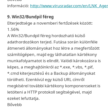
információ:
http://www.virusradar.com/en/LNK_Agen
9. Win32/Bundpil féreg
Elterjedtsége a novemberi fertőzések között:
1.56%
A Win32/Bundpil féreg hordozható külső
adathordozókon terjed. Futása során különféle
átmeneti állományokat hoz létre a megfertőzött
számítógépen, majd egy láthatatlan kártékony
munkafolyamatot is elindít. Valódi károkozásra is
képes, a meghajtóinkról az *.exe, *.vbs, *.pif,
*.cmd kiterjesztésű és a Backup állományokat
törölheti. Ezenkívül egy külső URL címről
megkísérel további kártékony komponenseket is
letölteni a HTTP protokoll segítségével, majd
ezeket lefuttatja.
Bővebb