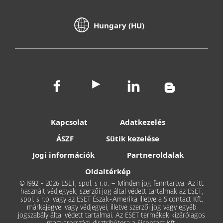
Hungary (HU)
Kapcsolat
Adatkezelés
ÁSZF
Sütik kezelése
Jogi információk
Partneroldalak
Oldaltérkép
© 1992 - 2026 ESET, spol. s r.o. – Minden jog fenntartva. Az itt
használt védjegyek, szerzői jog által védett tartalmak az ESET,
spol. s r.o. vagy az ESET Észak-Amerika illetve a Sicontact Kft.
márkajegyei vagy védjegyei, illetve szerzői jog vagy egyéb
jogszabály által védett tartalmai. Az ESET termékek kizárólagos