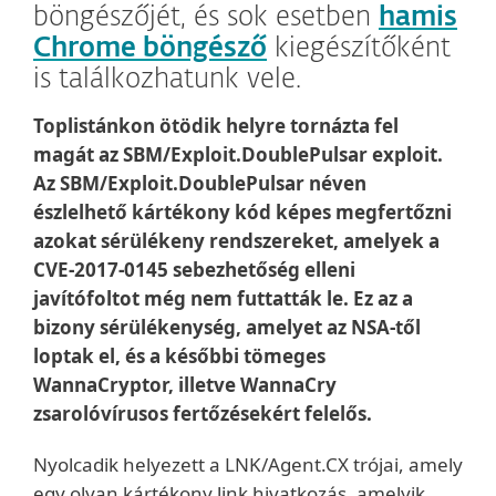
böngészőjét, és sok esetben
hamis
Chrome böngésző
kiegészítőként
is találkozhatunk vele.
Toplistánkon ötödik helyre tornázta fel
magát az SBM/Exploit.DoublePulsar exploit.
Az SBM/Exploit.DoublePulsar néven
észlelhető kártékony kód képes megfertőzni
azokat sérülékeny rendszereket, amelyek a
CVE-2017-0145 sebezhetőség elleni
javítófoltot még nem futtatták le. Ez az a
bizony sérülékenység, amelyet az NSA-től
loptak el, és a későbbi tömeges
WannaCryptor, illetve WannaCry
zsarolóvírusos fertőzésekért felelős.
Nyolcadik helyezett a LNK/Agent.CX trójai, amely
egy olyan kártékony link hivatkozás, amelyik