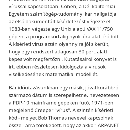
vírussal kapcsolatban. Cohen, a Dél-kaliforniai
Egyetem számítógép-tudományi kar hallgatója
az első dokumentált kísérletezést végezte el
1983-ban végezte egy Unix alapú VAX 11/750
gépen, a programkód alig nyolc óra alatt íródott.
A kísérleti vírus aztán olyannyira jól sikerült,
hogy egy rendszert átlagosan 30 perc alatt
képes volt megfertőzni. Kutatásairól könyvet is
írt, ebben részletesen kidolgozta a vírusok
viselkedésének matematikai modelljét.
Bár időutazásunkban egy másik, jóval korábbról
származó dátum is szerepelhetne, nevezetesen
a PDP-10 mainframe gépeken futó, 1971-ben
megjelenő Creeper "vírus". A szintén kísérleti
kód - melyet Bob Thomas nevével kapcsolnak
össze - arra törekedett, hogy az akkori ARPANET