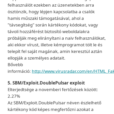
felhasználót ezekben az üzenetekben arra
ösztönzik, hogy lépjen kapcsolatba a csalók
hamis műszaki támogatásával, ahol a
"távsegítség" során kártékony kódokat, vagy
távoli hozzáférést biztosító weboldalakra
próbálják meg elirányítani a naiv felhasználókat,
aki ekkor vírust, illetve kémprogramot tölt le és
telepít fel saját magának, amin keresztül aztán
ellopják a személyes adatait.
Bővebb
információ:
http://www.virusradar.com/en/HTML_Fake
5. SBM/Exploit.DoublePulsar exploit
Elterjedtsége a novemberi fertőzések között:
2.27%
Az SBM/Exploit.DoublePulsar néven észlelhető
kártékony kód képes megfertőzni azokat a