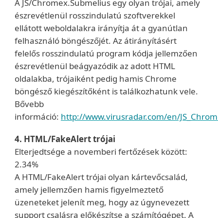
A JS/Chromex.Submelius egy olyan trójai, amely
észrevétlenül rosszindulatú szoftverekkel
ellátott weboldalakra irányítja át a gyanútlan
felhasználó böngészőjét. Az átirányításért
felelős rosszindulatú program kódja jellemzően
észrevétlenül beágyazódik az adott HTML
oldalakba, trójaiként pedig hamis Chrome
böngésző kiegészítőként is találkozhatunk vele.
Bővebb
információ:
http://www.virusradar.com/en/JS_Chrom
4. HTML/FakeAlert trójai
Elterjedtsége a novemberi fertőzések között:
2.34%
A HTML/FakeAlert trójai olyan kártevőcsalád,
amely jellemzően hamis figyelmeztető
üzeneteket jelenít meg, hogy az úgynevezett
support csalásra előkészítse a számítógépet. A