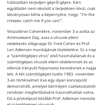
hálózatban terjedjen gépről gépre. Kárt
egyáltalán nem okozott a terjedésen kívül, csak
látványosan kiírta a képernyőre, hogy: "I'm the
creeper, catch me if you can!".
Visszatérve Cohenékre, november 3-a azóta az
Antimalware Day, azaz a vírusok elleni
védekezés világnapja Dr. Fred Cohen és Prof.
Len Adleman munkájának tiszteletére. Ez a nap
a "számítógépes vírus" első használatának és a
számítógépes vírusok elleni védelemnek és az
ellenük irányuló folyamatos keresésnek a napja
lett. A két számítógépes tudós 1983. november
3-án történelmet írva egy olyan koncepciót
demonstrált, amelyet bármilyen csatlakoztatott
rendszer megfertőzésére használhattak volna.
Ezt a prototípust később Prof. Adleman nevezte
el számítógépes vírusnak.