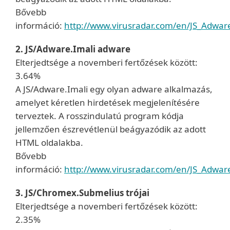
Bővebb
információ:
http://www.virusradar.com/en/JS_Adware
2. JS/Adware.Imali adware
Elterjedtsége a novemberi fertőzések között:
3.64%
A JS/Adware.Imali egy olyan adware alkalmazás,
amelyet kéretlen hirdetések megjelenítésére
terveztek. A rosszindulatú program kódja
jellemzően észrevétlenül beágyazódik az adott
HTML oldalakba.
Bővebb
információ:
http://www.virusradar.com/en/JS_Adware
3. JS/Chromex.Submelius trójai
Elterjedtsége a novemberi fertőzések között:
2.35%