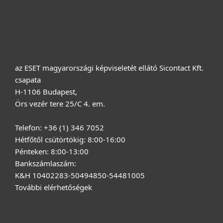
Vásárlás
Rólunk
az ESET magyarországi képviseletét ellátó Sicontact Kft.
csapata
H-1106 Budapest,
Örs vezér tere 25/C 4. em.
Telefon: +36 (1) 346 7052
Hétfőtől csütörtökig: 8:00-16:00
Pénteken: 8:00-13:00
Bankszámlaszám:
K&H 10402283-50494850-54481005
További elérhetőségek