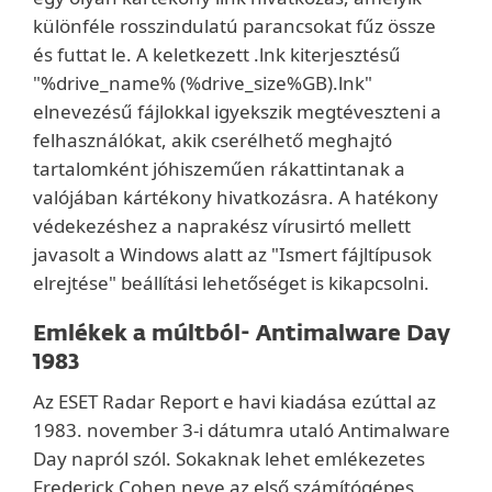
különféle rosszindulatú parancsokat fűz össze
és futtat le. A keletkezett .lnk kiterjesztésű
"%drive_name% (%drive_size%GB).lnk"
elnevezésű fájlokkal igyekszik megtéveszteni a
felhasználókat, akik cserélhető meghajtó
tartalomként jóhiszeműen rákattintanak a
valójában kártékony hivatkozásra. A hatékony
védekezéshez a naprakész vírusirtó mellett
javasolt a Windows alatt az "Ismert fájltípusok
elrejtése" beállítási lehetőséget is kikapcsolni.
Emlékek a múltból- Antimalware Day
1983
Az ESET Radar Report e havi kiadása ezúttal az
1983. november 3-i dátumra utaló Antimalware
Day napról szól. Sokaknak lehet emlékezetes
Frederick Cohen neve az első számítógépes