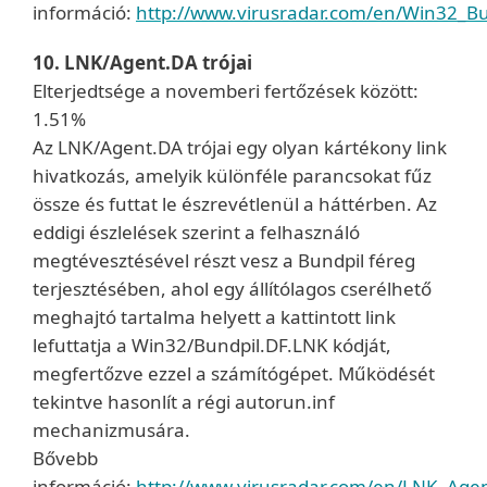
információ:
http://www.virusradar.com/en/Win32_Bun
10. LNK/Agent.DA trójai
Elterjedtsége a novemberi fertőzések között:
1.51%
Az LNK/Agent.DA trójai egy olyan kártékony link
hivatkozás, amelyik különféle parancsokat fűz
össze és futtat le észrevétlenül a háttérben. Az
eddigi észlelések szerint a felhasználó
megtévesztésével részt vesz a Bundpil féreg
terjesztésében, ahol egy állítólagos cserélhető
meghajtó tartalma helyett a kattintott link
lefuttatja a Win32/Bundpil.DF.LNK kódját,
megfertőzve ezzel a számítógépet. Működését
tekintve hasonlít a régi autorun.inf
mechanizmusára.
Bővebb
információ:
http://www.virusradar.com/en/LNK_Agen