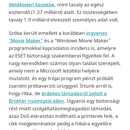
illetéktelen kezekbe
, mint tavaly az egész
esztendő (1.37 milliárd) alatt. Ez összességében
tavaly 1.9 milliárd elveszett személyes adat volt.
Szóba került emellett a korábban
ingyenes
"Movie Maker"
és a "Windows Movie Maker"
programokkal kapcsolatos incidens is, amelyre
az ESET biztonsági szakemberei figyeltek fel. A
nagy keresőkben számos olyan találat szerepelt,
amely nem a Microsoft letöltési helyére
mutatott, és egy trójai program pénzt próbált
zsarolni próbaverzió ürüggyel. Írtunk arról is,
hogy ritka, de
érdekes támadásról zajlott a
Brother nyomtatói ellen
. Ugyanis egy biztonsági
rést miatt szolgáltatásmegtagadási támadás,
azaz DoS elárasztás indítható a printerek felé, a
cikk megjelenésekor pedig a hibára egyelőre