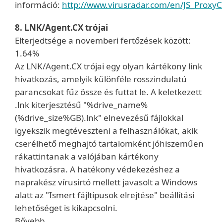
információ:
http://www.virusradar.com/en/JS_ProxyC
8. LNK/Agent.CX trójai
Elterjedtsége a novemberi fertőzések között:
1.64%
Az LNK/Agent.CX trójai egy olyan kártékony link
hivatkozás, amelyik különféle rosszindulatú
parancsokat fűz össze és futtat le. A keletkezett
.lnk kiterjesztésű "%drive_name%
(%drive_size%GB).lnk" elnevezésű fájlokkal
igyekszik megtéveszteni a felhasználókat, akik
cserélhető meghajtó tartalomként jóhiszeműen
rákattintanak a valójában kártékony
hivatkozásra. A hatékony védekezéshez a
naprakész vírusirtó mellett javasolt a Windows
alatt az "Ismert fájltípusok elrejtése" beállítási
lehetőséget is kikapcsolni.
Bővebb