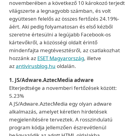
novemberében a következő 10 károkozó terjedt
világszerte a legnagyobb számban, és volt
együttesen felelős az összes fertőzés 24.19%-
áért. Aki pedig folyamatosan és első kézből
szeretne értesülni a legújabb Facebook-os
kártevőkről, a közösségi oldalt érintő
mindenfajta megtévesztésről, az csatlakozhat
hozzánk az
ESET Magyarország
, illetve
az
antivirusblog.hu
oldalán.
1. JS/Adware.AztecMedia adware
Elterjedtsége a novemberi fertőzések között:
5.23%
A JS/Adware.AztecMedia egy olyan adware
alkalmazás, amelyet kéretlen hirdetések
megjelenítésére terveztek. A rosszindulatú
program kódja jellemzően észrevétlenül
beágyazódik az adott HTML oldalakba.